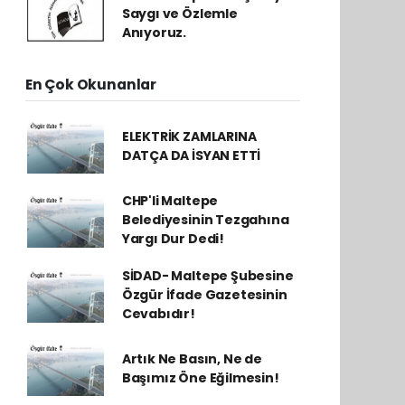
Saygı ve Özlemle
Anıyoruz.
En Çok Okunanlar
ELEKTRİK ZAMLARINA
DATÇA DA İSYAN ETTİ
CHP'li Maltepe
Belediyesinin Tezgahına
Yargı Dur Dedi!
SİDAD- Maltepe Şubesine
Özgür İfade Gazetesinin
Cevabıdır!
Artık Ne Basın, Ne de
Başımız Öne Eğilmesin!