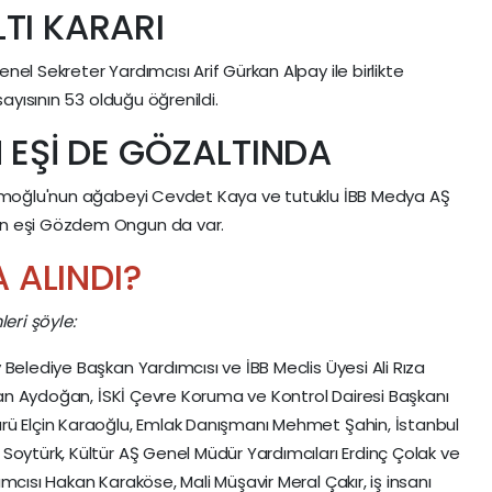
LTI KARARI
el Sekreter Yardımcısı Arif Gürkan Alpay ile birlikte
sayısının 53 olduğu öğrenildi.
EŞİ DE GÖZALTINDA
mamoğlu'nun ağabeyi Cevdet Kaya ve tutuklu İBB Medya AŞ
un eşi Gözdem Ongun da var.
 ALINDI?
eri şöyle:
Belediye Başkan Yardımcısı ve İBB Meclis Üyesi Ali Rıza
uran Aydoğan, İSKİ Çevre Koruma ve Kontrol Dairesi Başkanı
rü Elçin Karaoğlu, Emlak Danışmanı Mehmet Şahin, İstanbul
Soytürk, Kültür AŞ Genel Müdür Yardımcıları Erdinç Çolak ve
mcısı Hakan Karaköse, Mali Müşavir Meral Çakır, iş insanı