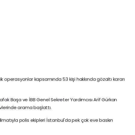
lik operasyonlar kapsamında 53 kişi hakkında gözaltı kararı
Şafak Başa ve İBB Genel Sekreter Yardımcısı Arif Gürkan
evlerinde arama başlattı.
limatıyla polis ekipleri İstanbul'da pek çok eve baskın