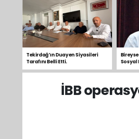
Tekirdağ’ın Duayen Siyasileri
Bireys
Tarafını Belli Etti.
Sosyal 
Toplum
İBB operasy