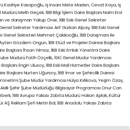
rü Kadriye Kasapoğlu, iş insanı Mete Maden, Cevat Kaya, iş
Müdürü Melih Geçek, İBB Bilgi İşlem Daire Başkanı Naim Erol
an ve danışman Yakup Öner, İBB Eski Genel Sekreter
Genel Sekreter Yardımcısı Arif Gürkan Alpay, İBB Eski Genel
ski Genel Sekreteri Mehmet Çakılcıoğlu, İBB Danışmanı ile
yten Gözdem Ongun, İBB Etüd ve Projeler Dairesi Başkanı
ire Başkanı İhsan Yılmaz, İBB Eski Emlak Yönetimi Daire
Şube Müdürü Fatih Özçelik, İSKİ Genel Müdür Yardımcısı
 Başkanı Engin Ulusoy, İBB Eski Mali Hizmetler Daire Başkanı
Daire Başkanı Nurten Uğursoy, İBB İmar ve Şehircilik Dairesi
önetimi Şube Müdür Yardımcısı Hülya Kırlıkova, Yeşim Özay,
kıllı Şehir Şube Müdürlüğü Bilgisayar Programcısı Onur Can
Özberk, İBB Avrupa Yakası Zabıta Müdürü Hakan Aplak, Kültür
r AŞ Reklam Şefi Metin Bal, İBB Anadolu Yakası Zabıta