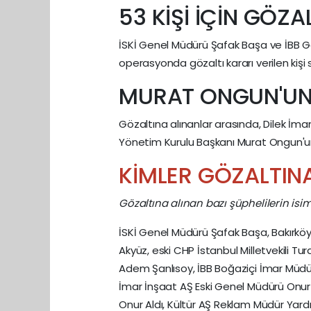
53 KİŞİ İÇİN GÖZA
İSKİ Genel Müdürü Şafak Başa ve İBB Gen
operasyonda gözaltı kararı verilen kişi 
MURAT ONGUN'UN 
Gözaltına alınanlar arasında, Dilek İ
Yönetim Kurulu Başkanı Murat Ongun'
KİMLER GÖZALTINA
Gözaltına alınan bazı şüphelilerin isiml
İSKİ Genel Müdürü Şafak Başa, Bakırköy 
Akyüz, eski CHP İstanbul Milletvekili T
Adem Şanlısoy, İBB Boğaziçi İmar Müdü
İmar İnşaat AŞ Eski Genel Müdürü Onur 
Onur Aldı, Kültür AŞ Reklam Müdür Yardı