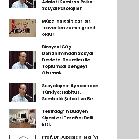
Adaleti Kemiren Psiko-
Sosyal Patolojiler
Müze ihalesi ticari sır,
traverten zemin granit
oldu!
Bireysel Güç
Donanımından Sosyal
Devlete: Bourdieu ile
Toplumsal Dengeyi
Okumak
Sosyolojinin Aynasından
Türkiye: Habitus,
Sembolik Şiddet ve Biz.
Tekirdağ’ın Duayen
Siyasileri Tarafını Belli
Etti.
Prof. Dr. Alpaslan Işıklı'yı