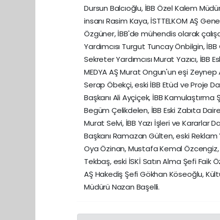
Dursun Balcıoğlu, İBB Özel Kalem Müdü
insanı Rasim Kaya, İSTTELKOM AŞ Genel 
Özgüner, İBB'de mühendis olarak çalış
Yardımcısı Turgut Tuncay Önbilgin, İBB 
Sekreter Yardımcısı Murat Yazıcı, İBB E
MEDYA AŞ Murat Ongun'un eşi Zeynep A
Serap Öbekçi, eski İBB Etüd ve Proje Da
Başkanı Ali Ayçiçek, İBB Kamulaştırma 
Begüm Çelikdelen, İBB Eski Zabıta Daire
Murat Selvi, İBB Yazı İşleri ve Kararlar 
Başkanı Ramazan Gülten, eski Reklam Y
Oya Özinan, Mustafa Kemal Özcengiz, A
Tekbaş, eski İSKİ Satın Alma Şefi Faik 
AŞ Hakediş Şefi Gökhan Köseoğlu, Kültü
Müdürü Nazan Başelli.