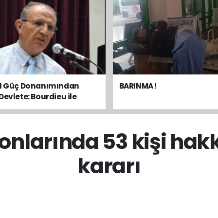
el Güç Donanımından
BARINMA !
Devlete: Bourdieu ile
sal Dengeyi Okumak
onlarında 53 kişi hakk
kararı