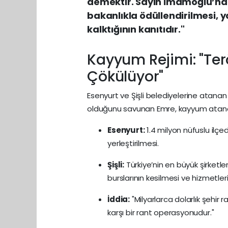
demektir. Sayın İmamoğlu’na 
bakanlıkla ödüllendirilmesi, 
kalktığının kanıtıdır."
Kayyum Rejimi: "Ter
Çökülüyor"
Esenyurt ve Şişli belediyelerine atana
olduğunu savunan Emre, kayyum atanan 
Esenyurt:
1.4 milyon nüfuslu ilçe
yerleştirilmesi.
Şişli:
Türkiye’nin en büyük şirketle
burslarının kesilmesi ve hizmetler
İddia:
"Milyarlarca dolarlık şehir 
karşı bir rant operasyonudur."