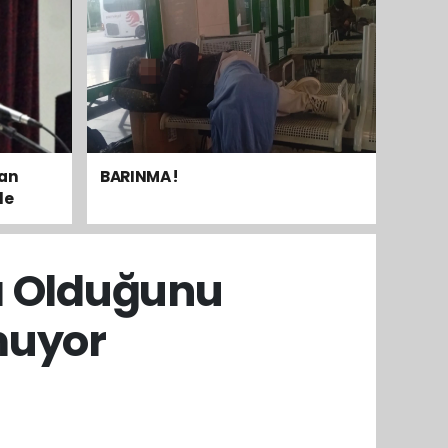
dan
BARINMA !
le
mak
tı Olduğunu
muyor