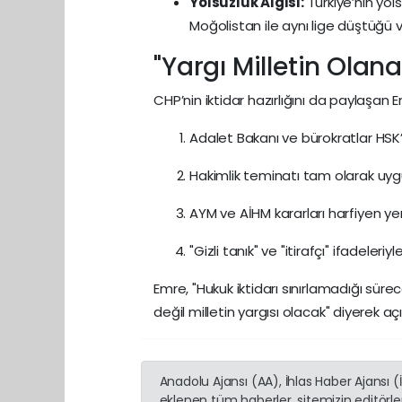
Yolsuzluk Algısı:
Türkiye’nin yol
Moğolistan ile aynı lige düştüğü v
"Yargı Milletin Ola
CHP’nin iktidar hazırlığını da paylaşan 
Adalet Bakanı ve bürokratlar HSK’
Hakimlik teminatı tam olarak uy
AYM ve AİHM kararları harfiyen yer
"Gizli tanık" ve "itirafçı" ifadeler
Emre, "Hukuk iktidarı sınırlamadığı sürec
değil milletin yargısı olacak" diyerek 
Anadolu Ajansı (AA), İhlas Haber Ajansı 
eklenen tüm haberler, sitemizin editörl