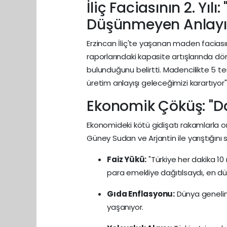
İliç Faciasının 2. Yı
Düşünmeyen Anlayı
Erzincan İliç'te yaşanan maden faciasını
raporlarındaki kapasite artışlarında dö
bulunduğunu belirtti. Madencilikte 5 
üretim anlayışı geleceğimizi karartıyor"
Ekonomik Çöküş: "Da
Ekonomideki kötü gidişatı rakamlarla 
Güney Sudan ve Arjantin ile yarıştığını s
Faiz Yükü:
"Türkiye her dakika 10
para emekliye dağıtılsaydı, en dü
Gıda Enflasyonu:
Dünya genelind
yaşanıyor.