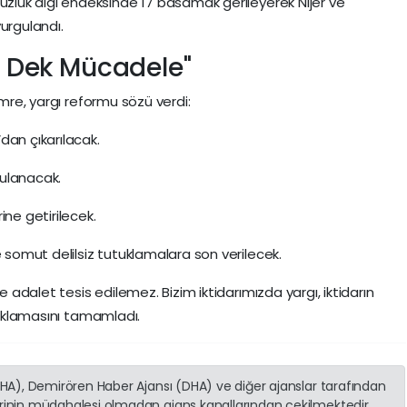
suzluk algı endeksinde 17 basamak gerileyerek Nijer ve
urgulandı.
na Dek Mücadele"
Emre, yargı reformu sözü verdi:
dan çıkarılacak.
gulanacak.
ine getirilecek.
iyle somut delilsiz tutuklamalara son verilecek.
e adalet tesis edilemez. Bizim iktidarımızda yargı, iktidarın
açıklamasını tamamladı.
(İHA), Demirören Haber Ajansı (DHA) ve diğer ajanslar tarafından
erinin müdahalesi olmadan ajans kanallarından çekilmektedir.