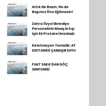
Artık Ne Basın, Ne de
Başımız Öne Eğilmesin!
Zehra Özyol Belediye
Personelinin Maaş Artışı
İçin Ek Protokol İmzaladı
Kirletmeyen Temizlik: AT
KESTANESİ ÇAMAŞIR SUYU
FUAT SAKA'DAN GÖÇ
SENFONİSİ