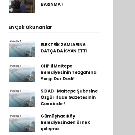
BARINMA !
En Çok Okunanlar
ELEKTRİK ZAMLARINA
DATÇA DA İSYAN ETTİ
CHP'li Maltepe
Belediyesinin Tezgahına
Yargı Dur Dedi!
SİDAD- Maltepe Şubesine
Özgür İfade Gazetesinin
Cevabıdır!
Gümüşhacıköy
Belediyesinden örnek
çalışma