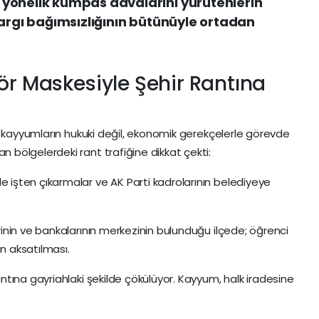
yönelik kumpas davalarını yürütenlerin
yargı bağımsızlığının bütünüyle ortadan
ör Maskesiyle Şehir Rantına
n kayyumların hukuki değil, ekonomik gerekçelerle görevde
bölgelerdeki rant trafiğine dikkat çekti:
de işten çıkarmalar ve AK Parti kadrolarının belediyeye
rinin ve bankalarının merkezinin bulunduğu ilçede; öğrenci
in aksatılması.
rantına gayriahlaki şekilde çökülüyor. Kayyum, halk iradesine