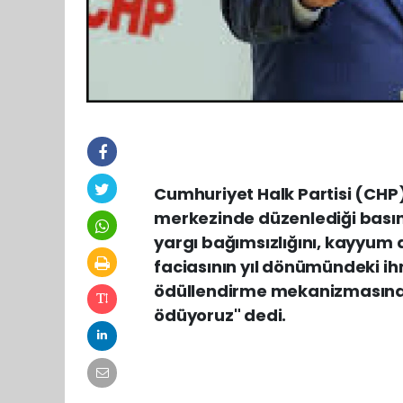
Cumhuriyet Halk Partisi (CHP)
merkezinde düzenlediği basın 
yargı bağımsızlığını, kayyum 
faciasının yıl dönümündeki ihma
ödüllendirme mekanizmasına d
ödüyoruz" dedi.