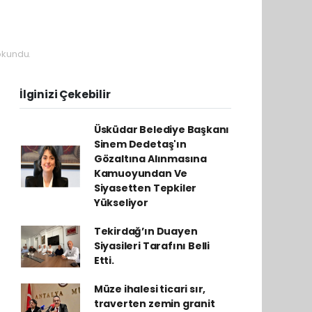
okundu.
İlginizi Çekebilir
Üsküdar Belediye Başkanı
Sinem Dedetaş'ın
Gözaltına Alınmasına
Kamuoyundan Ve
Siyasetten Tepkiler
Yükseliyor
Tekirdağ’ın Duayen
Siyasileri Tarafını Belli
Etti.
Müze ihalesi ticari sır,
traverten zemin granit