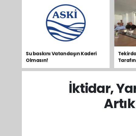
Su baskını Vatandaşın Kaderi
Tekirda
Olmasın!
Tarafını 
İktidar, Y
Artı