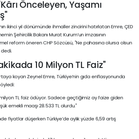
lı: "Kârı Önceleyen, Yaşamı
ş"
n ikinci yıl dönümünde ihmaller zincirini hatırlatan Emre, ÇED
nemin Şehircilik Bakanı Murat Kurum’un imzasının
temel reform öneren CHP Sözcüsü, "Ne pahasına olursa olsun
 dedi.
kikada 10 Milyon TL Faiz"
ortaya koyan Zeynel Emre, Türkiye’nin gıda enflasyonunda
öyledi:
 milyon TL faiz ödüyor. Sadece geçtiğimiz ay faize giden
şük emekli maaşı 28.533 TL olurdu."
e fiyatlar düşerken Türkiye’de aylık yüzde 6,59 artış