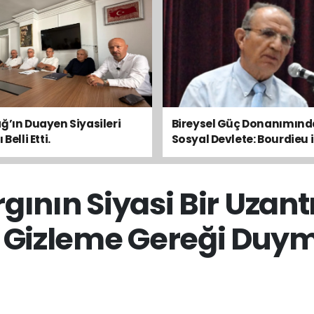
ğ’ın Duayen Siyasileri
Bireysel Güç Donanımın
Belli Etti.
Sosyal Devlete: Bourdieu i
Toplumsal Dengeyi Oku
argının Siyasi Bir Uzan
k Gizleme Gereği Duy