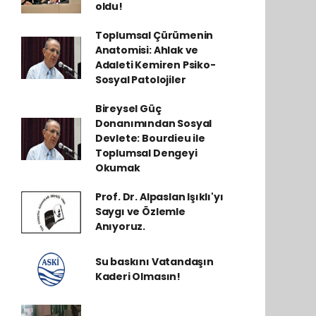
oldu!
Toplumsal Çürümenin
Anatomisi: Ahlak ve
Adaleti Kemiren Psiko-
Sosyal Patolojiler
Bireysel Güç
Donanımından Sosyal
Devlete: Bourdieu ile
Toplumsal Dengeyi
Okumak
Prof. Dr. Alpaslan Işıklı'yı
Saygı ve Özlemle
Anıyoruz.
Su baskını Vatandaşın
Kaderi Olmasın!