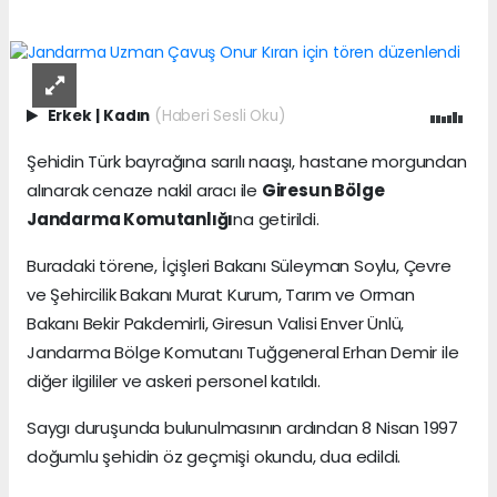
Erkek
|
Kadın
(Haberi Sesli Oku)
Şehidin Türk bayrağına sarılı naaşı, hastane morgundan
alınarak cenaze nakil aracı ile
Giresun Bölge
Jandarma Komutanlığı
na getirildi.
Buradaki törene, İçişleri Bakanı Süleyman Soylu, Çevre
ve Şehircilik Bakanı Murat Kurum, Tarım ve Orman
Bakanı Bekir Pakdemirli, Giresun Valisi Enver Ünlü,
Jandarma Bölge Komutanı Tuğgeneral Erhan Demir ile
diğer ilgililer ve askeri personel katıldı.
Saygı duruşunda bulunulmasının ardından 8 Nisan 1997
doğumlu şehidin öz geçmişi okundu, dua edildi.