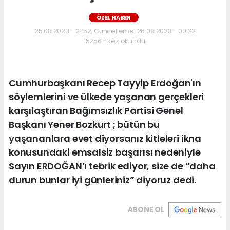
ÖZEL HABER
25.08.2023 - 21:52, Güncelleme: 26.08.2023 - 00:22
15256+ kez okundu.
Cumhurbaşkanı Recep Tayyip Erdoğan'ın
söylemlerini ve ülkede yaşanan gerçekleri
karşılaştıran Bağımsızlık Partisi Genel
Başkanı Yener Bozkurt ; bütün bu
yaşananlara evet diyorsanız kitleleri ikna
konusundaki emsalsiz başarısı nedeniyle
Sayın ERDOĞAN’ı tebrik ediyor, size de “daha
durun bunlar iyi günleriniz” diyoruz dedi.
ABONE OL