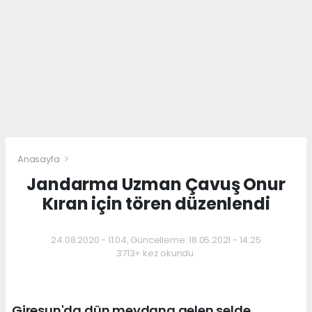
Anasayfa
Jandarma Uzman Çavuş Onur
Kıran için tören düzenlendi
24.08.2020 - 11:04, Güncelleme: 18.05.2021 - 14:25
3713+ kez okundu.
Giresun'da dün meydana gelen selde,