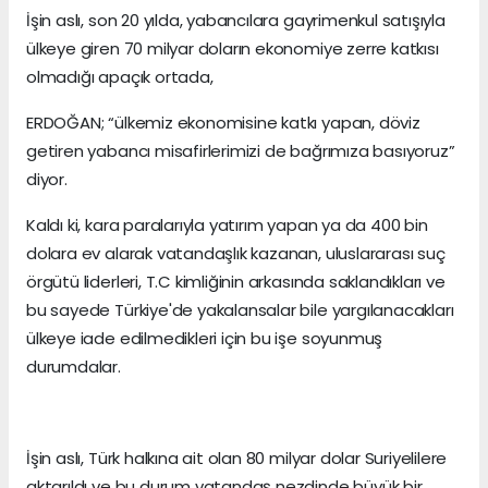
İşin aslı, son 20 yılda, yabancılara gayrimenkul satışıyla
ülkeye giren 70 milyar doların ekonomiye zerre katkısı
olmadığı apaçık ortada,
ERDOĞAN; “ülkemiz ekonomisine katkı yapan, döviz
getiren yabancı misafirlerimizi de bağrımıza basıyoruz”
diyor.
Kaldı ki, kara paralarıyla yatırım yapan ya da 400 bin
dolara ev alarak vatandaşlık kazanan, uluslararası suç
örgütü liderleri, T.C kimliğinin arkasında saklandıkları ve
bu sayede Türkiye'de yakalansalar bile yargılanacakları
ülkeye iade edilmedikleri için bu işe soyunmuş
durumdalar.
İşin aslı, Türk halkına ait olan 80 milyar dolar Suriyelilere
aktarıldı ve bu durum vatandaş nezdinde büyük bir