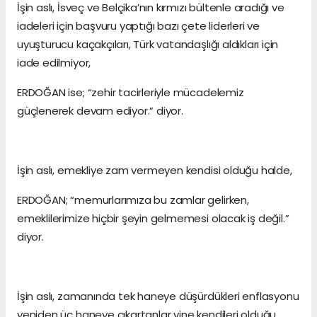
İşin aslı, İsveç ve Belçika’nın kırmızı bültenle aradığı ve
iadeleri için başvuru yaptığı bazı çete liderleri ve
uyuşturucu kaçakçıları, Türk vatandaşlığı aldıkları için
iade edilmiyor,
ERDOĞAN ise; “zehir tacirleriyle mücadelemiz
güçlenerek devam ediyor.” diyor.
İşin aslı, emekliye zam vermeyen kendisi olduğu halde,
ERDOĞAN; “memurlarımıza bu zamlar gelirken,
emeklilerimize hiçbir şeyin gelmemesi olacak iş değil.”
diyor.
İşin aslı, zamanında tek haneye düşürdükleri enflasyonu
yeniden üç haneye çıkartanlar yine kendileri olduğu