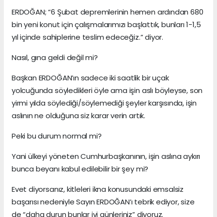
ERDOĞAN; “6 Şubat depremlerinin hemen ardından 680
bin yeni konut için çalışmalarımızı başlattık, bunları 1-1,5
yıl içinde sahiplerine teslim edeceğiz.” diyor.
Nasıl, gına geldi değil mi?
Başkan ERDOĞAN’ın sadece iki saatlik bir uçak
yolcuğunda söyledikleri öyle ama işin aslı böyleyse, son
yirmi yılda söylediği/söylemediği şeyler karşısında, işin
aslının ne olduğuna siz karar verin artık.
Peki bu durum normal mi?
Yani ülkeyi yöneten Cumhurbaşkanının, işin aslına aykırı
bunca beyanı kabul edilebilir bir şey mi?
Evet diyorsanız, kitleleri ikna konusundaki emsalsiz
başarısı nedeniyle Sayın ERDOĞAN’ı tebrik ediyor, size
de “daha durun bunlar iyi günleriniz” diyoruz.