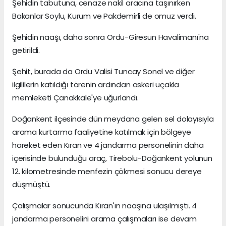
Şehidin tabutuna, cenaze nakil aracına taşınırken
Bakanlar Soylu, Kurum ve Pakdemirli de omuz verdi.
Şehidin naaşı, daha sonra Ordu-Giresun Havalimanı'na
getirildi.
Şehit, burada da Ordu Valisi Tuncay Sonel ve diğer
ilgililerin katıldığı törenin ardından askeri uçakla
memleketi Çanakkale'ye uğurlandı.
Doğankent ilçesinde dün meydana gelen sel dolayısıyla
arama kurtarma faaliyetine katılmak için bölgeye
hareket eden Kıran ve 4 jandarma personelinin daha
içerisinde bulunduğu araç, Tirebolu-Doğankent yolunun
12. kilometresinde menfezin çökmesi sonucu dereye
düşmüştü.
Çalışmalar sonucunda Kıran'ın naaşına ulaşılmıştı. 4
jandarma personelini arama çalışmaları ise devam