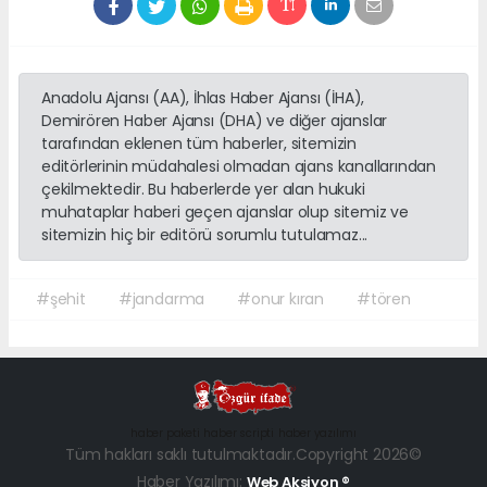
Anadolu Ajansı (AA), İhlas Haber Ajansı (İHA),
Demirören Haber Ajansı (DHA) ve diğer ajanslar
tarafından eklenen tüm haberler, sitemizin
editörlerinin müdahalesi olmadan ajans kanallarından
çekilmektedir. Bu haberlerde yer alan hukuki
muhataplar haberi geçen ajanslar olup sitemiz ve
sitemizin hiç bir editörü sorumlu tutulamaz...
#şehit
#jandarma
#onur kıran
#tören
haber paketi
haber scripti
haber yazılımı
Tüm hakları saklı tutulmaktadır.Copyright 2026©
Haber Yazılımı:
Web Aksiyon ®