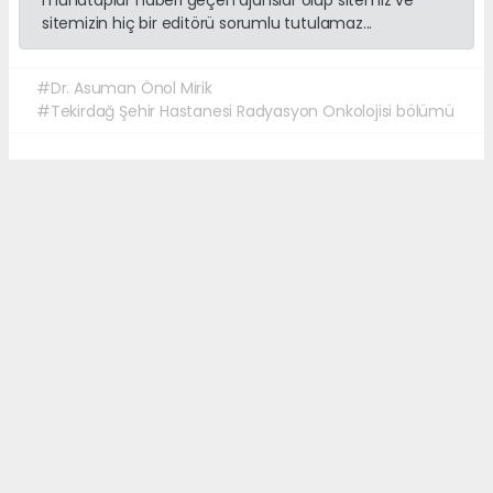
muhataplar haberi geçen ajanslar olup sitemiz ve
sitemizin hiç bir editörü sorumlu tutulamaz...
#Dr. Asuman Önol Mirik
#Tekirdağ Şehir Hastanesi Radyasyon Onkolojisi bölümü