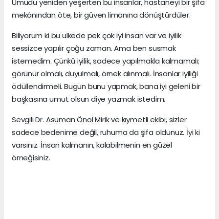
Umudu yeniden yeşerten bu insanlar, hastaneyi bir şifa
mekânından öte, bir güven limanına dönüştürdüler.
Biliyorum ki bu ülkede pek çok iyi insan var ve iyilik
sessizce yapılır çoğu zaman. Ama ben susmak
istemedim. Çünkü iyilik, sadece yapılmakla kalmamalı;
görünür olmalı, duyulmalı, örnek alınmalı. İnsanlar iyiliği
ödüllendirmeli. Bugün bunu yapmak, bana iyi geleni bir
başkasına umut olsun diye yazmak istedim.
Sevgili Dr. Asuman Önol Mirik ve kıymetli ekibi, sizler
sadece bedenime değil, ruhuma da şifa oldunuz. İyi ki
varsınız. İnsan kalmanın, kalabilmenin en güzel
örneğisiniz.