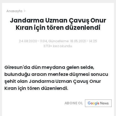
Anasayfa
Jandarma Uzman Çavuş Onur
Kıran için tören düzenlendi
24.08.2020 - 11:04, Güncelleme: 18.05.2021 - 14:25
3713+ kez okundu.
Giresun'da dün meydana gelen selde,
bulunduğu aracın menfeze düşmesi sonucu
şehit olan Jandarma Uzman Çavuş Onur
Kıran için tören düzenlendi.
ABONE OL