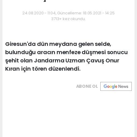
24.08.2020 - 11:04, Güncelleme: 18.05.2021 - 14:25
3713+ kez okundu.
Giresun'da dün meydana gelen selde,
bulunduğu aracın menfeze düşmesi sonucu
şehit olan Jandarma Uzman Çavuş Onur
Kıran için tören düzenlendi.
ABONE OL