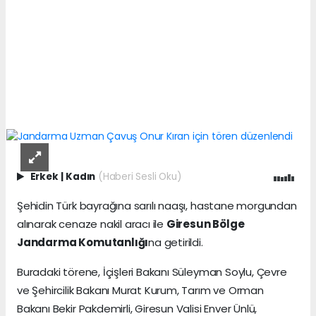
Erkek
|
Kadın
(Haberi Sesli Oku)
Şehidin Türk bayrağına sarılı naaşı, hastane morgundan
alınarak cenaze nakil aracı ile
Giresun Bölge
Jandarma Komutanlığı
na getirildi.
Buradaki törene, İçişleri Bakanı Süleyman Soylu, Çevre
ve Şehircilik Bakanı Murat Kurum, Tarım ve Orman
Bakanı Bekir Pakdemirli, Giresun Valisi Enver Ünlü,