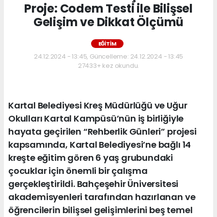
Proje: Codem Testi ile Bilişsel
Gelişim ve Dikkat Ölçümü
EĞİTİM
24.12.2024 - 13:45, Güncelleme: 24.12.2024 - 13:45
27433+ kez okundu.
Kartal Belediyesi Kreş Müdürlüğü ve Uğur
Okulları Kartal Kampüsü’nün iş birliğiyle
hayata geçirilen “Rehberlik Günleri” projesi
kapsamında, Kartal Belediyesi’ne bağlı 14
kreşte eğitim gören 6 yaş grubundaki
çocuklar için önemli bir çalışma
gerçekleştirildi. Bahçeşehir Üniversitesi
akademisyenleri tarafından hazırlanan ve
öğrencilerin bilişsel gelişimlerini beş temel