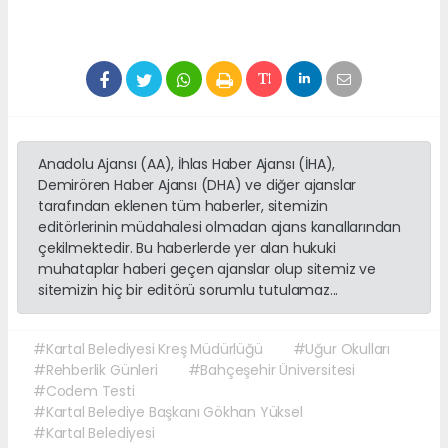
Anadolu Ajansı (AA), İhlas Haber Ajansı (İHA),
Demirören Haber Ajansı (DHA) ve diğer ajanslar
tarafından eklenen tüm haberler, sitemizin
editörlerinin müdahalesi olmadan ajans kanallarından
çekilmektedir. Bu haberlerde yer alan hukuki
muhataplar haberi geçen ajanslar olup sitemiz ve
sitemizin hiç bir editörü sorumlu tutulamaz...
#Kartal Belediyesi Kreş Müdürlüğü
#Uğur Okulları
#Rehberlik Günleri
#Bahçeşehir Üniversitesi
#Codem Testi
#Kartal Belediye Başkanı Gökhan Yüksel
#Kartal Belediyesi