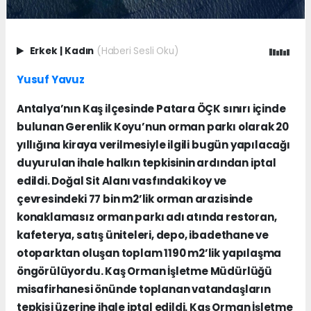
Erkek
|
Kadın
(Haberi Sesli Oku)
Yusuf Yavuz
Antalya’nın Kaş ilçesinde Patara ÖÇK sınırı içinde
bulunan Gerenlik Koyu’nun orman parkı olarak 20
yıllığına kiraya verilmesiyle ilgili bugün yapılacağı
duyurulan ihale halkın tepkisinin ardından iptal
edildi. Doğal Sit Alanı vasfındaki koy ve
çevresindeki 77 bin m2’lik orman arazisinde
konaklamasız orman parkı adı atında restoran,
kafeterya, satış üniteleri, depo, ibadethane ve
otoparktan oluşan toplam 1190 m2’lik yapılaşma
öngörülüyordu. Kaş Orman İşletme Müdürlüğü
misafirhanesi önünde toplanan vatandaşların
tepkisi üzerine ihale iptal edildi. Kaş Orman İşletme