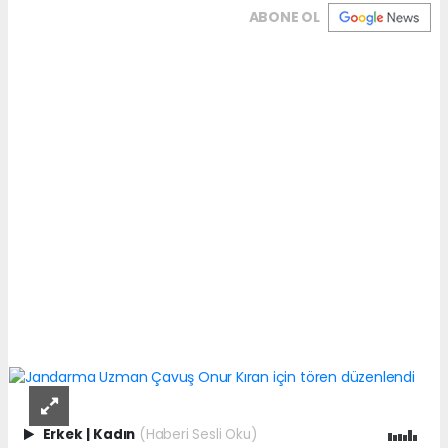
ABONE OL
Erkek
|
Kadın
(Haberi Sesli Oku)