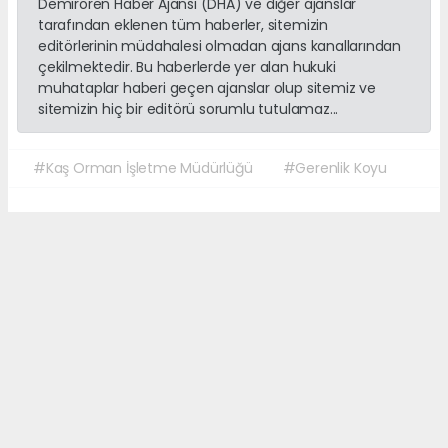
Demirören Haber Ajansı (DHA) ve diğer ajanslar
tarafından eklenen tüm haberler, sitemizin
editörlerinin müdahalesi olmadan ajans kanallarından
çekilmektedir. Bu haberlerde yer alan hukuki
muhataplar haberi geçen ajanslar olup sitemiz ve
sitemizin hiç bir editörü sorumlu tutulamaz...
#Kaş Orman İşletme Müdürlüğü
#Gerenlik Koyu