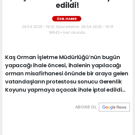
edildi!
ÖZEL HABER
29.04.2025 - 19:01, Güncelleme: 29.04.2025 - 19:01
18842+ kez okundu.
Kaş Orman İşletme Müdürlüğü’nün bugün
yapacağı ihale öncesi, ihalenin yapılacağı
orman misafirhanesi önünde bir araya gelen
vatandaşların protestosu sonucu Gerenlik
Koyunu yapmaya açacak ihale iptal edildi…
ABONE OL