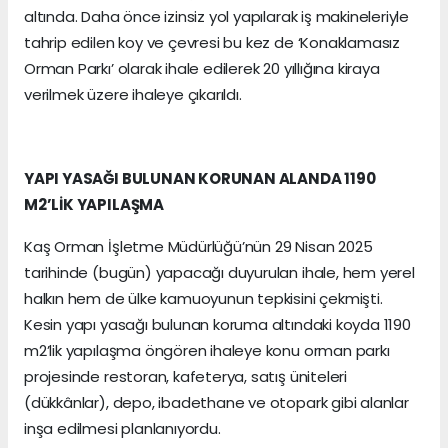
altında. Daha önce izinsiz yol yapılarak iş makineleriyle
tahrip edilen koy ve çevresi bu kez de ‘Konaklamasız
Orman Parkı’ olarak ihale edilerek 20 yıllığına kiraya
verilmek üzere ihaleye çıkarıldı.
YAPI YASAĞI BULUNAN KORUNAN ALANDA 1190
M2’LİK YAPILAŞMA
Kaş Orman İşletme Müdürlüğü’nün 29 Nisan 2025
tarihinde (bugün) yapacağı duyurulan ihale, hem yerel
halkın hem de ülke kamuoyunun tepkisini çekmişti.
Kesin yapı yasağı bulunan koruma altındaki koyda 1190
m2’lik yapılaşma öngören ihaleye konu orman parkı
projesinde restoran, kafeterya, satış üniteleri
(dükkânlar), depo, ibadethane ve otopark gibi alanlar
inşa edilmesi planlanıyordu.