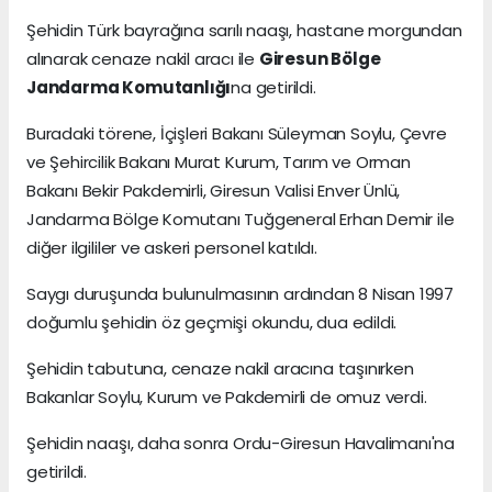
Şehidin Türk bayrağına sarılı naaşı, hastane morgundan
alınarak cenaze nakil aracı ile
Giresun Bölge
Jandarma Komutanlığı
na getirildi.
Buradaki törene, İçişleri Bakanı Süleyman Soylu, Çevre
ve Şehircilik Bakanı Murat Kurum, Tarım ve Orman
Bakanı Bekir Pakdemirli, Giresun Valisi Enver Ünlü,
Jandarma Bölge Komutanı Tuğgeneral Erhan Demir ile
diğer ilgililer ve askeri personel katıldı.
Saygı duruşunda bulunulmasının ardından 8 Nisan 1997
doğumlu şehidin öz geçmişi okundu, dua edildi.
Şehidin tabutuna, cenaze nakil aracına taşınırken
Bakanlar Soylu, Kurum ve Pakdemirli de omuz verdi.
Şehidin naaşı, daha sonra Ordu-Giresun Havalimanı'na
getirildi.