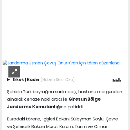
Erkek
|
Kadın
(Haberi Sesli Oku)
Şehidin Türk bayrağına sarılı naaşı, hastane morgundan
alınarak cenaze nakil aracı ile
Giresun Bölge
Jandarma Komutanlığı
na getirildi.
Buradaki törene, İçişleri Bakanı Süleyman Soylu, Çevre
ve Şehircilik Bakanı Murat Kurum, Tarım ve Orman