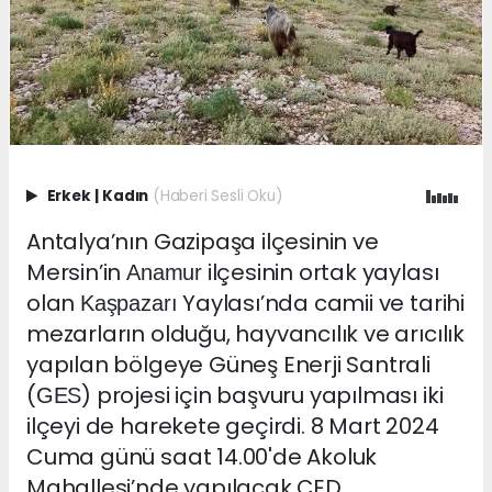
Erkek
|
Kadın
(Haberi Sesli Oku)
Antalya’nın Gazipaşa ilçesinin ve
Mersin’in
ilçesinin ortak yaylası
Anamur
olan
Yaylası’nda camii ve tarihi
Kaşpazarı
mezarların olduğu, hayvancılık ve arıcılık
yapılan bölgeye Güneş Enerji Santrali
(
) projesi için başvuru yapılması iki
GES
ilçeyi de harekete geçirdi. 8 Mart 2024
Cuma günü saat 14.00'de Akoluk
Mahallesi’nde yapılacak ÇED