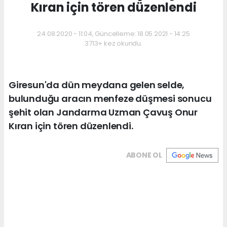
Kıran için tören düzenlendi
24.08.2020 - 11:04, Güncelleme: 18.05.2021 - 14:25
3713+ kez okundu.
Giresun'da dün meydana gelen selde,
bulunduğu aracın menfeze düşmesi sonucu
şehit olan Jandarma Uzman Çavuş Onur
Kıran için tören düzenlendi.
ABONE OL