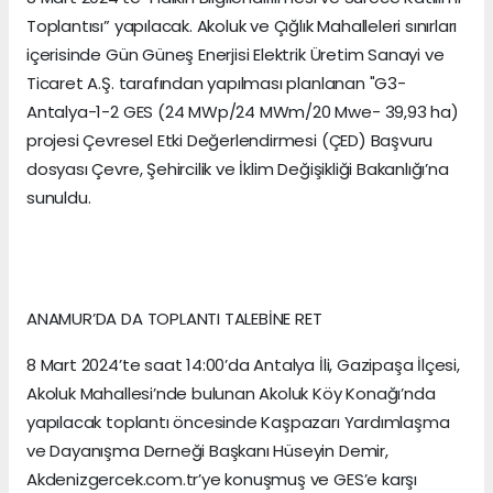
Toplantısı” yapılacak. Akoluk ve Çığlık Mahalleleri sınırları
içerisinde Gün Güneş Enerjisi Elektrik Üretim Sanayi ve
Ticaret A.Ş. tarafından yapılması planlanan "G3-
Antalya-1-2 GES (24 MWp/24 MWm/20 Mwe- 39,93 ha)
projesi Çevresel Etki Değerlendirmesi (ÇED) Başvuru
dosyası Çevre, Şehircilik ve İklim Değişikliği Bakanlığı’na
sunuldu.
ANAMUR’DA DA TOPLANTI TALEBİNE RET
8 Mart 2024’te saat 14:00’da Antalya İli, Gazipaşa İlçesi,
Akoluk Mahallesi’nde bulunan Akoluk Köy Konağı’nda
yapılacak toplantı öncesinde Kaşpazarı Yardımlaşma
ve Dayanışma Derneği Başkanı Hüseyin Demir,
Akdenizgercek.com.tr’ye konuşmuş ve GES’e karşı