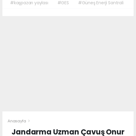
#kaşpazarı yaylası
#GES
#Güneş Enerji Santrali
Anasayfa
Jandarma Uzman Çavuş Onur