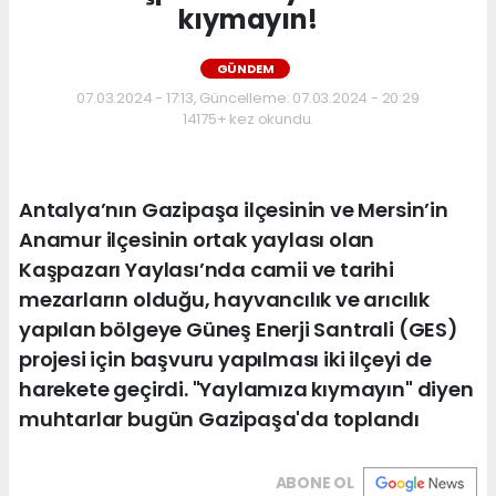
kıymayın!
GÜNDEM
07.03.2024 - 17:13, Güncelleme: 07.03.2024 - 20:29
14175+ kez okundu.
Antalya’nın Gazipaşa ilçesinin ve Mersin’in
Anamur ilçesinin ortak yaylası olan
Kaşpazarı Yaylası’nda camii ve tarihi
mezarların olduğu, hayvancılık ve arıcılık
yapılan bölgeye Güneş Enerji Santrali (GES)
projesi için başvuru yapılması iki ilçeyi de
harekete geçirdi. "Yaylamıza kıymayın" diyen
muhtarlar bugün Gazipaşa'da toplandı
ABONE OL