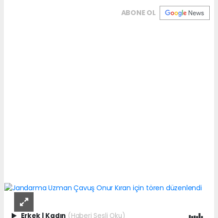
ABONE OL
Erkek
|
Kadın
(Haberi Sesli Oku)