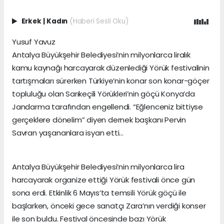
Erkek
|
Kadın
(Haberi Sesli Oku)
Yusuf Yavuz
Antalya Büyükşehir Belediyesi’nin milyonlarca liralık
kamu kaynağı harcayarak düzenlediği Yörük festivalinin
tartışmaları sürerken Türkiye’nin konar son konar-göçer
topluluğu olan Sarıkeçili Yörükleri’nin göçü Konya’da
Jandarma tarafından engellendi. “Eğlenceniz bittiyse
gerçeklere dönelim” diyen dernek başkanı Pervin
Savran yaşananlara isyan etti…
Antalya Büyükşehir Belediyesi’nin milyonlarca lira
harcayarak organize ettiği Yörük festivali önce gün
sona erdi. Etkinlik 6 Mayıs’ta temsili Yörük göçü ile
başlarken, önceki gece sanatçı Zara’nın verdiği konser
ile son buldu. Festival öncesinde bazı Yörük