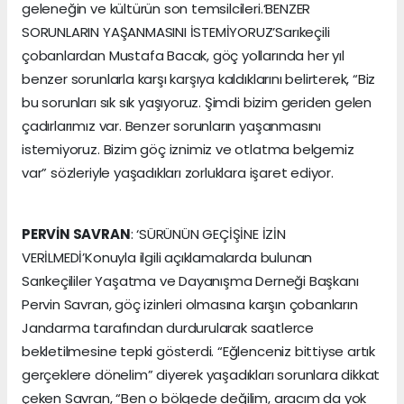
geleneğin ve kültürün son temsilcileri.‘BENZER
SORUNLARIN YAŞANMASINI İSTEMİYORUZ’Sarıkeçili
çobanlardan Mustafa Bacak, göç yollarında her yıl
benzer sorunlarla karşı karşıya kaldıklarını belirterek, “Biz
bu sorunları sık sık yaşıyoruz. Şimdi bizim geriden gelen
çadırlarımız var. Benzer sorunların yaşanmasını
istemiyoruz. Bizim göç iznimiz ve otlatma belgemiz
var” sözleriyle yaşadıkları zorluklara işaret ediyor.
PERVİN SAVRAN
: ‘SÜRÜNÜN GEÇİŞİNE İZİN
VERİLMEDİ’Konuyla ilgili açıklamalarda bulunan
Sarıkeçililer Yaşatma ve Dayanışma Derneği Başkanı
Pervin Savran, göç izinleri olmasına karşın çobanların
Jandarma tarafından durdurularak saatlerce
bekletilmesine tepki gösterdi. “Eğlenceniz bittiyse artık
gerçeklere dönelim” diyerek yaşadıkları sorunlara dikkat
çeken Savran, “Ben o bölgede değilim, aracım da yok