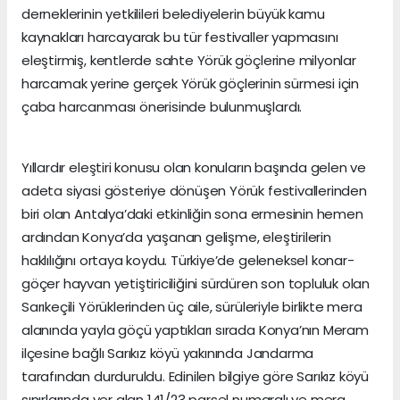
derneklerinin yetkilileri belediyelerin büyük kamu
kaynakları harcayarak bu tür festivaller yapmasını
eleştirmiş, kentlerde sahte Yörük göçlerine milyonlar
harcamak yerine gerçek Yörük göçlerinin sürmesi için
çaba harcanması önerisinde bulunmuşlardı.
Yıllardır eleştiri konusu olan konuların başında gelen ve
adeta siyasi gösteriye dönüşen Yörük festivallerinden
biri olan Antalya’daki etkinliğin sona ermesinin hemen
ardından Konya’da yaşanan gelişme, eleştirilerin
haklılığını ortaya koydu. Türkiye’de geleneksel konar-
göçer hayvan yetiştiriciliğini sürdüren son topluluk olan
Sarıkeçili Yörüklerinden üç aile, sürüleriyle birlikte mera
alanında yayla göçü yaptıkları sırada Konya’nın Meram
ilçesine bağlı Sarıkız köyü yakınında Jandarma
tarafından durduruldu. Edinilen bilgiye göre Sarıkız köyü
sınırlarında yer alan 141/23 parsel numaralı ve mera