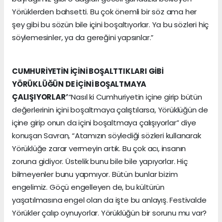
Yörüklerden bahsetti. Bu çok önemli bir söz ama her
şey gibi bu sözün bile içini boşaltıyorlar. Ya bu sözleri hiç
söylemesinler, ya da gereğini yapsınlar.”
CUMHURİYETİN İÇİNİ BOŞALTTIKLARI GİBİ
YÖRÜKLÜĞÜN DE İÇİNİ BOŞALTMAYA
ÇALIŞIYORLAR’
“Nasıl ki Cumhuriyetin içine girip bütün
değerlerinin içini boşaltmaya çalıştılarsa, Yörüklüğün de
içine girip onun da içini boşaltmaya çalışıyorlar” diye
konuşan Savran, “Atamızın söylediği sözleri kullanarak
Yörüklüğe zarar vermeyin artık. Bu çok acı, insanın
zoruna gidiyor. Üstelik bunu bile bile yapıyorlar. Hiç
bilmeyenler bunu yapmıyor. Bütün bunlar bizim
engelimiz. Göçü engelleyen de, bu kültürün
yaşatılmasına engel olan da işte bu anlayış. Festivalde
Yörükler çalıp oynuyorlar. Yörüklüğün bir sorunu mu var?