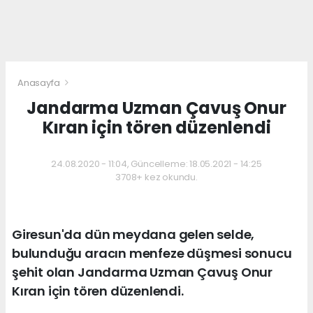
Anasayfa
Jandarma Uzman Çavuş Onur
Kıran için tören düzenlendi
24.08.2020 - 11:04, Güncelleme: 18.05.2021 - 14:25
3708+ kez okundu.
Giresun'da dün meydana gelen selde,
bulunduğu aracın menfeze düşmesi sonucu
şehit olan Jandarma Uzman Çavuş Onur
Kıran için tören düzenlendi.