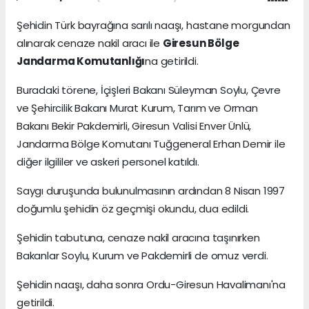
Şehidin Türk bayrağına sarılı naaşı, hastane morgundan
alınarak cenaze nakil aracı ile
Giresun Bölge
Jandarma Komutanlığı
na getirildi.
Buradaki törene, İçişleri Bakanı Süleyman Soylu, Çevre
ve Şehircilik Bakanı Murat Kurum, Tarım ve Orman
Bakanı Bekir Pakdemirli, Giresun Valisi Enver Ünlü,
Jandarma Bölge Komutanı Tuğgeneral Erhan Demir ile
diğer ilgililer ve askeri personel katıldı.
Saygı duruşunda bulunulmasının ardından 8 Nisan 1997
doğumlu şehidin öz geçmişi okundu, dua edildi.
Şehidin tabutuna, cenaze nakil aracına taşınırken
Bakanlar Soylu, Kurum ve Pakdemirli de omuz verdi.
Şehidin naaşı, daha sonra Ordu-Giresun Havalimanı'na
getirildi.