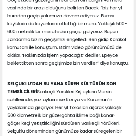
vasfında bir arazi olduğunu belirten Bacak, “biz her yıl
buradan geçip yolumuza devam ediyoruz. Burası
köylülerin de koyunlarını otlattığı bir mera. Yaklaşık 500-
600 metrelik bir mesafeden geçip gidiyoruz. Bugün
Jandarma bizim geçişimizi engelledi. Ben gidip Karakol
komutanı ile konuştum. Bizim video görüntümüzü de
aldılar. ‘Hakkınızda işlem yapacağız’ dediler. Epeyce
beklettikten sonra geçişimize izin verdiler” diye konuştu.
SELÇUKLU’DAN BU YANA SÜREN KÜLTÜRÜN SON
TEMSİLCİLERİ
Sarıkeçili Yörükleri Kış ayların Mersin
sahillerinde, yaz aylarını ise Konya ve Karaman’ın
yaylalarında geçiriyor. Her yıl Torosları aşarak yaklaşık
500 kilometrelik bir güzergâhta iklime bağlı konar-
göçer keçi yetiştiriciliğini sürdüren Sarıkeçili Yörükleri,
Selçuklu döneminden günümüze kadar süregelen bir