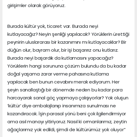
girişimler olarak görüyoruz.
Burada kültür yok, ticaret var. Burada neyi
kutlayacağız? Neyin şenliği yapılacak? Yörüklerin ürettiği
peynirin uluslararası bir kazanımını mı kutlayacaklar? Bir
düğün olur, bayram olur, bir işi başarırız onu kutlarız.
Burada neyi başardık da kutlamasını yapacağız?
Yörüklerin hangi sorununa çözüm bulundu da bu kadar
doğal yaşama zarar verme pahasına kutlama
yapılacak ben bunun cevabını merak ediyorum. Her
şeyin sanallaştığı bir dönemde neden bu kadar para
harcayarak sanal göç yapmaya çalışıyorlar? Yok oluşun
‘kültür’ diye ambalajlanıp insanımıza sunulması ne
kazandıracak. İşin parasal yönü beni çok ilgilendirmiyor
ama asıl manayı yitiriyoruz. Nasıl ki ormanlarımız, zeytin
ağaçlarımız yok edildi, şimdi de kültürümüz yok oluyor”