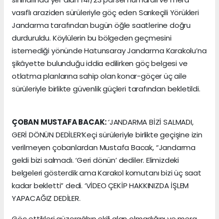
vasıflı araziden sürüleriyle göç eden Sarıkeçili Yörükleri
Jandarma tarafından bugün öğle saatlerine doğru
durduruldu. Köylülerin bu bölgeden geçmesini
istemediği yönünde Hatunsaray Jandarma Karakolu’na
şikâyette bulunduğu iddia edilirken göç belgesi ve
otlatma planlarına sahip olan konar-göçer üç aile
sürüleriyle birlikte güvenlik güçleri tarafından bekletildi.
ÇOBAN MUSTAFA BACAK:
‘JANDARMA BİZİ SALMADI,
GERİ DÖNÜN DEDİLER’Keçi sürüleriyle birlikte geçişine izin
verilmeyen çobanlardan Mustafa Bacak, “Jandarma
geldi bizi salmadı. ‘Geri dönün’ dediler. Elimizdeki
belgeleri gösterdik ama Karakol komutanı bizi üç saat
kadar bekletti” dedi. ‘VİDEO ÇEKİP HAKKINIZDA İŞLEM
YAPACAĞIZ DEDİLER.
Göç ettikleri güzergâhın ekili alan olmadığını ve mera