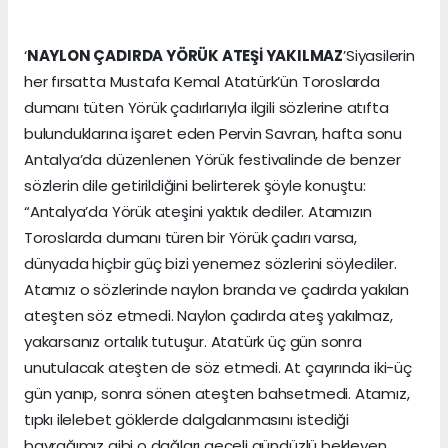
‘
NAYLON ÇADIRDA YÖRÜK ATEŞİ YAKILMAZ
’Siyasilerin
her fırsatta Mustafa Kemal Atatürk’ün Toroslarda
dumanı tüten Yörük çadırlarıyla ilgili sözlerine atıfta
bulunduklarına işaret eden Pervin Savran, hafta sonu
Antalya’da düzenlenen Yörük festivalinde de benzer
sözlerin dile getirildiğini belirterek şöyle konuştu:
“Antalya’da Yörük ateşini yaktık dediler. Atamızın
Toroslarda dumanı türen bir Yörük çadırı varsa,
dünyada hiçbir güç bizi yenemez sözlerini söylediler.
Atamız o sözlerinde naylon branda ve çadırda yakılan
ateşten söz etmedi. Naylon çadırda ateş yakılmaz,
yakarsanız ortalık tutuşur. Atatürk üç gün sonra
unutulacak ateşten de söz etmedi. At çayırında iki-üç
gün yanıp, sonra sönen ateşten bahsetmedi. Atamız,
tıpkı ilelebet göklerde dalgalanmasını istediği
bayrağımız gibi o dağları geceli gündüzlü bekleyen