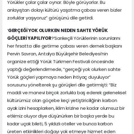
Yörükler çalar çalar oynar. Böyle görüyorlar. Bu
anlayıştan dolayı kültürü yaşatma çabası veren bizler
zorluklar yaşıyoruz” görüşünü dile getirdi.
‘
GERÇEĞİ YOK OLURKEN NEDEN SAHTE YÖRÜK
GÖÇLERİ YAPILIYOR
?’Sarıkeçili Yörüklerinin sorunlarını
her fırsatta dile getirme çabası veren dernek başkanı
Pervin Savran, Antalya Büyükşehir Belediyesi’nin
organize ettiği Yörük Türkmen Festivali öncesinde
yaptığı değerlendirmede, “gerçeği yok olurken sahte
Yörük göçleri yapmaya neden ihtiyaç duyuluyor”
sorusunu yönelterek şu görüşleri dile getirmişti: “Biz
maddi ve manevi birçok zorlukla baş ederek geleneksel
kültürümüz olan göçebe keçi yetiştiriciliğinin karbon
ayak izini hesaplarken, iklim krizine ne kadar olumsuz bir
etkimiz oluyor diye düşünürken bir başka yerde bu
kadar uçak bileti, 5 yıldızlı oteller ve bunca karbon
üreten etkinlikleri doğayı yok etmeye hizmet eden