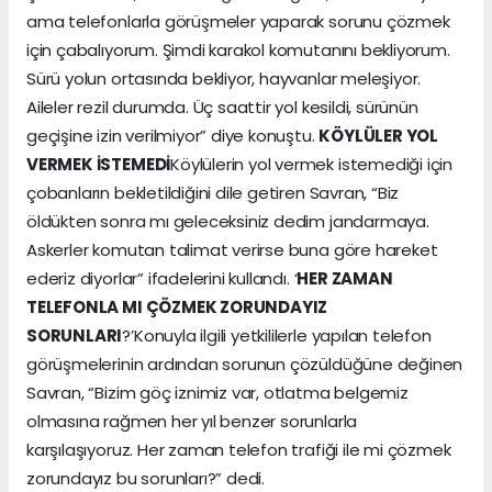
ama telefonlarla görüşmeler yaparak sorunu çözmek
için çabalıyorum. Şimdi karakol komutanını bekliyorum.
Sürü yolun ortasında bekliyor, hayvanlar meleşiyor.
Aileler rezil durumda. Üç saattir yol kesildi, sürünün
geçişine izin verilmiyor” diye konuştu.
KÖYLÜLER YOL
VERMEK İSTEMEDİ
Köylülerin yol vermek istemediği için
çobanların bekletildiğini dile getiren Savran, “Biz
öldükten sonra mı geleceksiniz dedim jandarmaya.
Askerler komutan talimat verirse buna göre hareket
ederiz diyorlar” ifadelerini kullandı. ‘
HER ZAMAN
TELEFONLA MI ÇÖZMEK ZORUNDAYIZ
SORUNLARI
?’Konuyla ilgili yetkililerle yapılan telefon
görüşmelerinin ardından sorunun çözüldüğüne değinen
Savran, “Bizim göç iznimiz var, otlatma belgemiz
olmasına rağmen her yıl benzer sorunlarla
karşılaşıyoruz. Her zaman telefon trafiği ile mi çözmek
zorundayız bu sorunları?” dedi.