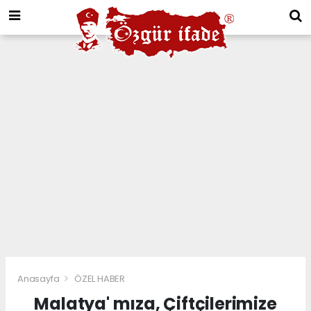
Anasayfa
ÖZEL HABER
Malatya' mıza, Çiftçilerimize