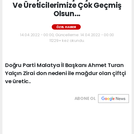
Ve Üreticilerimize Çok Geçmiş
Olsun...
ÖZEL HABER
14.04.2022 - 00:00, Güncelleme: 14.04.2022 - 00:00
11229+ kez okundu.
Doğru Parti Malatya İl Başkanı Ahmet Turan
Yalçın Zirai don nedeni ile mağdur olan çiftçi
ve üretic..
ABONE OL