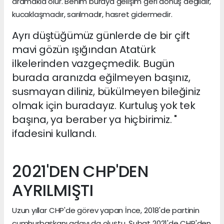
aramakla olur. Benim buraya gelişim geri dönüş değildir,
kucaklaşmadır, sarılmadır, hasret gidermedir.
Ayrı düştüğümüz günlerde de bir çift
mavi gözün ışığından Atatürk
ilkelerinden vazgeçmedik. Bugün
burada aranızda eğilmeyen başınız,
susmayan diliniz, bükülmeyen bileğiniz
olmak için buradayız. Kurtuluş yok tek
başına, ya beraber ya hiçbirimiz. "
ifadesini kullandı.
2021'DEN CHP'DEN
AYRILMIŞTI
Uzun yıllar CHP'de görev yapan İnce, 2018'de partinin
cumhurbaşkanı adayı da oluştu. Şubat 2021'de CHP'den