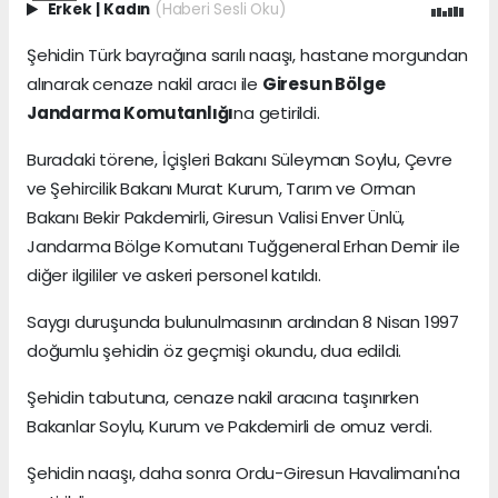
Erkek
|
Kadın
(Haberi Sesli Oku)
Şehidin Türk bayrağına sarılı naaşı, hastane morgundan
alınarak cenaze nakil aracı ile
Giresun Bölge
Jandarma Komutanlığı
na getirildi.
Buradaki törene, İçişleri Bakanı Süleyman Soylu, Çevre
ve Şehircilik Bakanı Murat Kurum, Tarım ve Orman
Bakanı Bekir Pakdemirli, Giresun Valisi Enver Ünlü,
Jandarma Bölge Komutanı Tuğgeneral Erhan Demir ile
diğer ilgililer ve askeri personel katıldı.
Saygı duruşunda bulunulmasının ardından 8 Nisan 1997
doğumlu şehidin öz geçmişi okundu, dua edildi.
Şehidin tabutuna, cenaze nakil aracına taşınırken
Bakanlar Soylu, Kurum ve Pakdemirli de omuz verdi.
Şehidin naaşı, daha sonra Ordu-Giresun Havalimanı'na