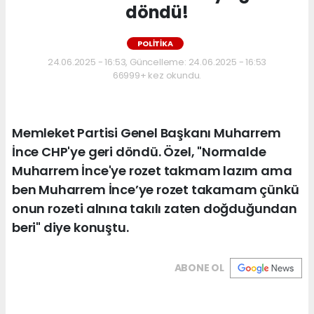
döndü!
POLİTİKA
24.06.2025 - 16:53, Güncelleme: 24.06.2025 - 16:53
66999+ kez okundu.
Memleket Partisi Genel Başkanı Muharrem
İnce CHP'ye geri döndü. Özel, "Normalde
Muharrem İnce'ye rozet takmam lazım ama
ben Muharrem İnce’ye rozet takamam çünkü
onun rozeti alnına takılı zaten doğduğundan
beri" diye konuştu.
ABONE OL