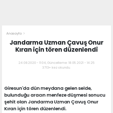
Anasayfa
Jandarma Uzman Çavuş Onur
Kıran için tören düzenlendi
24.08.2020 - 11:04, Güncelleme: 18.05.2021 - 14:25
3713+ kez okundu.
Giresun'da dün meydana gelen selde,
bulunduğu aracın menfeze düşmesi sonucu
şehit olan Jandarma Uzman Çavuş Onur
Kıran için tören düzenlendi.