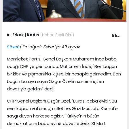
Erkek
|
Kadın
(Haberi Sesli Oku)
Sözcü
/ Fotoğraf:
Zekeriya Albayrak
Memleket Partisi Genel Başkanı Muharrem İnce baba
ocağı CHP'ye geri döndü. Muharrem İnce, "Ben bugün
bir kibir ve pişmanlıkla, kişisel bir hesapla gelmedim. Ben
bugün buraya sayın Özgür Özel'in samimi içten
davetiyle geldim" dedi.
CHP Genel Başkanı Özgür Özel, "Burası baba evidir. Bu
evin kapıları vatanına, milletine, Gazi Mustafa Kemal'e
saygı duyan herkese açıktır. Türkiye'nin bütün
demokratlarını baba evine davet ederiz. 31 Mart