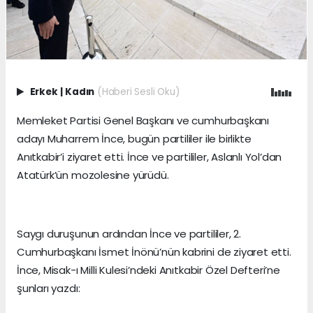
Erkek
|
Kadın
(Haberi Sesli Oku)
Memleket Partisi Genel Başkanı ve cumhurbaşkanı
adayı Muharrem İnce, bugün partililer ile birlikte
Anıtkabir’i ziyaret etti. İnce ve partililer, Aslanlı Yol’dan
Atatürk’ün mozolesine yürüdü.
Saygı duruşunun ardından İnce ve partililer, 2.
Cumhurbaşkanı İsmet İnönü’nün kabrini de ziyaret etti.
İnce, Misak-ı Milli Kulesi’ndeki Anıtkabir Özel Defteri’ne
şunları yazdı: