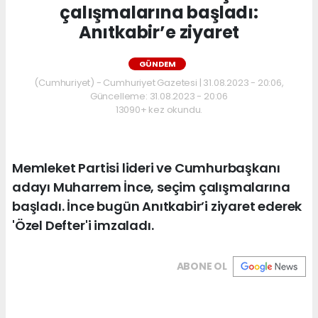
çalışmalarına başladı:
Anıtkabir’e ziyaret
GÜNDEM
(Cumhuriyet) - Cumhuriyet Gazetesi | 31.08.2023 - 20:06,
Güncelleme: 31.08.2023 - 20:06
13090+ kez okundu.
Memleket Partisi lideri ve Cumhurbaşkanı
adayı Muharrem İnce, seçim çalışmalarına
başladı. İnce bugün Anıtkabir’i ziyaret ederek
'Özel Defter'i imzaladı.
ABONE OL