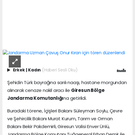
Erkek
|
Kadın
(Haberi Sesli Oku)
Şehidin Türk bayrağına sarılı naaşı, hastane morgundan
alınarak cenaze nakil aracı ile
Giresun Bölge
Jandarma Komutanlığı
na getirildi.
Buradaki törene, İçişleri Bakanı Süleyman Soylu, Çevre
ve Şehircilik Bakanı Murat Kurum, Tarım ve Orman
Bakanı Bekir Pakdemirli, Giresun Valisi Enver Ünlü,
Jandarma Bölge Komutanı Tuğgeneral Erhan Demir ile