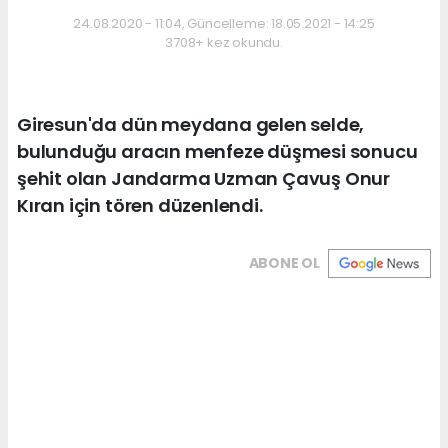
24.08.2020 - 11:04, Güncelleme: 18.05.2021 - 14:25
3708+ kez okundu.
Giresun'da dün meydana gelen selde,
bulunduğu aracın menfeze düşmesi sonucu
şehit olan Jandarma Uzman Çavuş Onur
Kıran için tören düzenlendi.
ABONE OL