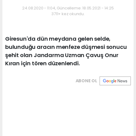
24.08.2020 - 11:04, Güncelleme: 18.05.2021 - 14:25
3711+ kez okundu.
Giresun'da dün meydana gelen selde,
bulunduğu aracın menfeze düşmesi sonucu
şehit olan Jandarma Uzman Çavuş Onur
Kıran için tören düzenlendi.
ABONE OL