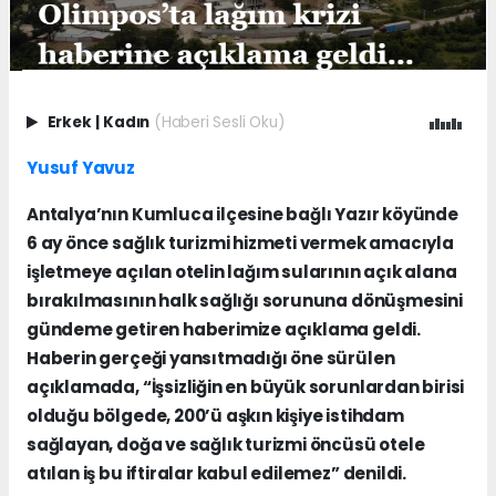
Erkek
|
Kadın
(Haberi Sesli Oku)
Yusuf Yavuz
Antalya’nın Kumluca ilçesine bağlı Yazır köyünde
6 ay önce sağlık turizmi hizmeti vermek amacıyla
işletmeye açılan otelin lağım sularının açık alana
bırakılmasının halk sağlığı sorununa dönüşmesini
gündeme getiren haberimize açıklama geldi.
Haberin gerçeği yansıtmadığı öne sürülen
açıklamada, “İşsizliğin en büyük sorunlardan birisi
olduğu bölgede, 200’ü aşkın kişiye istihdam
sağlayan, doğa ve sağlık turizmi öncüsü otele
atılan iş bu iftiralar kabul edilemez” denildi.