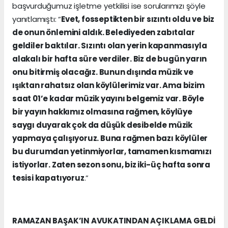
başvurduğumuz işletme yetkilisi ise sorularımızı şöyle
yanıtlamıştı: “
Evet, fosseptikten bir sızıntı oldu ve biz
de onun önlemini aldık. Belediyeden zabıtalar
geldiler baktılar. Sızıntı olan yerin kapanmasıyla
alakalı bir hafta süre verdiler. Biz de bugün yarın
onu bitirmiş olacağız. Bunun dışında müzik ve
ışıktan rahatsız olan köylülerimiz var. Ama bizim
saat 01’e kadar müzik yayını belgemiz var. Böyle
bir yayın hakkımız olmasına rağmen, köylüye
saygı duyarak çok da düşük desibelde müzik
yapmaya çalışıyoruz. Buna rağmen bazı köylüler
bu durumdan yetinmiyorlar, tamamen kısmamızı
istiyorlar. Zaten sezon sonu, biz iki-üç hafta sonra
tesisi kapatıyoruz
.”
RAMAZAN BAŞAK’IN AVUKATINDAN AÇIKLAMA GELDİ