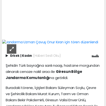
Erkek
|
Kadın
(Haberi Sesli Oku)
Şehidin Türk bayrağına sarılı naaşı, hastane morgundan
alınarak cenaze nakil aracı ile
Giresun Bölge
Jandarma Komutanlığı
na getirildi.
Buradaki törene, İçişleri Bakanı Süleyman Soylu, Çevre
ve Şehircilik Bakanı Murat Kurum, Tarım ve Orman
Bakanı Bekir Pakdemirli, Giresun Valisi Enver Ünlü,