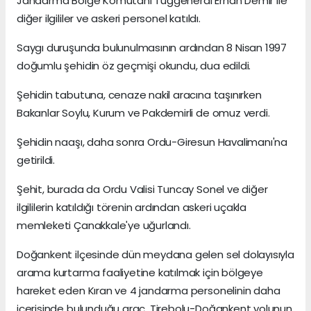
Jandarma Bölge Komutanı Tuğgeneral Erhan Demir ile
diğer ilgililer ve askeri personel katıldı.
Saygı duruşunda bulunulmasının ardından 8 Nisan 1997
doğumlu şehidin öz geçmişi okundu, dua edildi.
Şehidin tabutuna, cenaze nakil aracına taşınırken
Bakanlar Soylu, Kurum ve Pakdemirli de omuz verdi.
Şehidin naaşı, daha sonra Ordu-Giresun Havalimanı'na
getirildi.
Şehit, burada da Ordu Valisi Tuncay Sonel ve diğer
ilgililerin katıldığı törenin ardından askeri uçakla
memleketi Çanakkale'ye uğurlandı.
Doğankent ilçesinde dün meydana gelen sel dolayısıyla
arama kurtarma faaliyetine katılmak için bölgeye
hareket eden Kıran ve 4 jandarma personelinin daha
içerisinde bulunduğu araç, Tirebolu-Doğankent yolunun