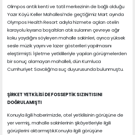
Olimpos antik kenti ve tatil merkezinin de bağlı olduğu
Yazır Köyü Keller Mahallesi’nde geçtiğimiz Mart ayında
Olympos Health Resort adıyla hizmete açılan otelin
karayolu kıyısına boşaltılan atık sularının çevreye ağır
koku yaydığını söyleyen mahalle sakinleri, ayrıca yüksek
sesle müzik yayını ve lazer gösterileri yapılmasını
eleştirmişti. İşletme yetkilileriyle yapılan görüşmelerden
bir sonuç alamayan mahalleli, dün Kumluca
Cumhuriyet Savcılığı’na suç duyurusunda bulunmuştu.
ŞİRKET YETKİLİSİ DE FOSSEPTİK SIZINTISINI
DOĞRULAMIŞTI
Konuyla ilgili haberimizde, otel yetkilisinin görüşüne de
yer vermiş, mahalle sakinlerinin şikâyetleriyle ilgili
görüşlerini aktarmıştık.Konuyla ilgili görüşüne