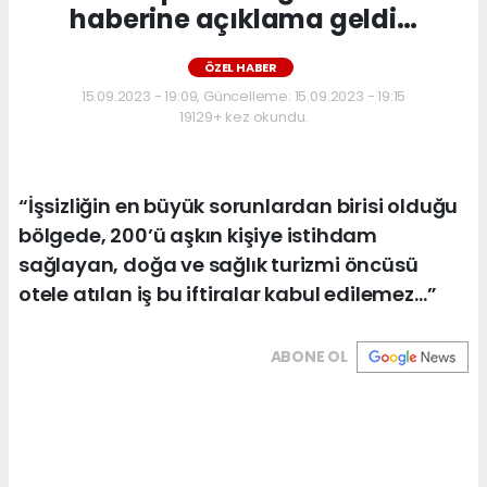
haberine açıklama geldi…
ÖZEL HABER
15.09.2023 - 19:09, Güncelleme: 15.09.2023 - 19:15
19129+ kez okundu.
“İşsizliğin en büyük sorunlardan birisi olduğu
bölgede, 200’ü aşkın kişiye istihdam
sağlayan, doğa ve sağlık turizmi öncüsü
otele atılan iş bu iftiralar kabul edilemez…”
ABONE OL