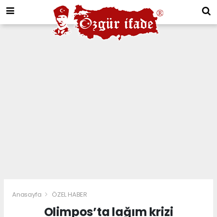
Anasayfa
ÖZEL HABER
Olimpos’ta lağım krizi