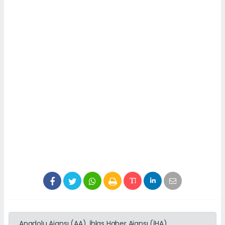
Anadolu Ajansı (AA), İhlas Haber Ajansı (İHA),