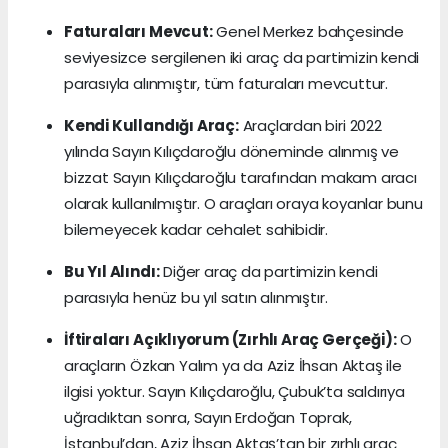
Faturaları Mevcut:
Genel Merkez bahçesinde
seviyesizce sergilenen iki araç da partimizin kendi
parasıyla alınmıştır, tüm faturaları mevcuttur.
Kendi Kullandığı Araç:
Araçlardan biri 2022
yılında Sayın Kılıçdaroğlu döneminde alınmış ve
bizzat Sayın Kılıçdaroğlu tarafından makam aracı
olarak kullanılmıştır. O araçları oraya koyanlar bunu
bilemeyecek kadar cehalet sahibidir.
Bu Yıl Alındı:
Diğer araç da partimizin kendi
parasıyla henüz bu yıl satın alınmıştır.
İftiraları Açıklıyorum (Zırhlı Araç Gerçeği):
O
araçların Özkan Yalım ya da Aziz İhsan Aktaş ile
ilgisi yoktur. Sayın Kılıçdaroğlu, Çubuk’ta saldırıya
uğradıktan sonra, Sayın Erdoğan Toprak,
İstanbul’dan, Aziz İhsan Aktaş’tan bir zırhlı araç