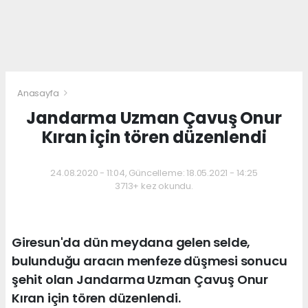
Anasayfa
Jandarma Uzman Çavuş Onur
Kıran için tören düzenlendi
24.08.2020 - 11:04, Güncelleme: 18.05.2021 - 14:25
3713+ kez okundu.
Giresun'da dün meydana gelen selde,
bulunduğu aracın menfeze düşmesi sonucu
şehit olan Jandarma Uzman Çavuş Onur
Kıran için tören düzenlendi.