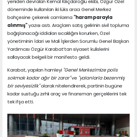
yeniden devralan Kemal Kılıçdaroğlu ekibi, Özgür Özel
döneminde kullanılan iki lüks aracı Genel Merkez
bahçesine çekerek camlarına
"haram parayla
alınmış"
yazısı astı. Araçların satış gelirinin sivil topluma
bağışlanacağı iddiaları sıcaklığını korurken, Özel
yönetiminin İdari ve Mali İşlerden Sorumlu Genel Başkan
Yardımcısı Özgür Karabat’tan siyaset kulislerini
sallayacak belgeli bir manifesto geldi.
Karabat, yapılan hamleyi
"Genel Merkezimize polis
sokmak kadar ağır bir zarar"
ve
"yalanlarla bezenmiş
bir seviyesizlik"
olarak nitelendirerek, partinin bugüne
kadar sustuğu zırhlı araç ve finansman gerçeklerini tek
tek ifşa etti.