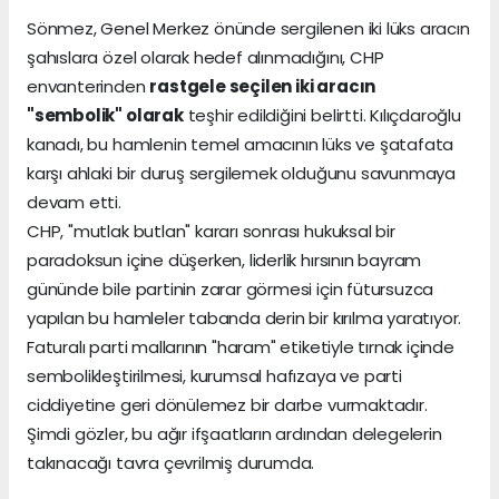
Sönmez, Genel Merkez önünde sergilenen iki lüks aracın
şahıslara özel olarak hedef alınmadığını, CHP
envanterinden
rastgele seçilen iki aracın
"sembolik" olarak
teşhir edildiğini belirtti. Kılıçdaroğlu
kanadı, bu hamlenin temel amacının lüks ve şatafata
karşı ahlaki bir duruş sergilemek olduğunu savunmaya
devam etti.
CHP, "mutlak butlan" kararı sonrası hukuksal bir
paradoksun içine düşerken, liderlik hırsının bayram
gününde bile partinin zarar görmesi için fütursuzca
yapılan bu hamleler tabanda derin bir kırılma yaratıyor.
Faturalı parti mallarının "haram" etiketiyle tırnak içinde
sembolikleştirilmesi, kurumsal hafızaya ve parti
ciddiyetine geri dönülemez bir darbe vurmaktadır.
Şimdi gözler, bu ağır ifşaatların ardından delegelerin
takınacağı tavra çevrilmiş durumda.