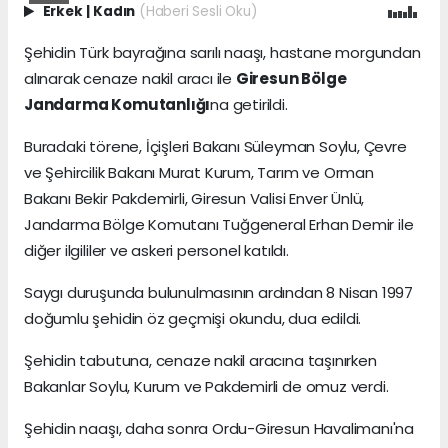
Erkek
|
Kadın
(Haberi Sesli Oku)
Şehidin Türk bayrağına sarılı naaşı, hastane morgundan
alınarak cenaze nakil aracı ile
Giresun Bölge
Jandarma Komutanlığı
na getirildi.
Buradaki törene, İçişleri Bakanı Süleyman Soylu, Çevre
ve Şehircilik Bakanı Murat Kurum, Tarım ve Orman
Bakanı Bekir Pakdemirli, Giresun Valisi Enver Ünlü,
Jandarma Bölge Komutanı Tuğgeneral Erhan Demir ile
diğer ilgililer ve askeri personel katıldı.
Saygı duruşunda bulunulmasının ardından 8 Nisan 1997
doğumlu şehidin öz geçmişi okundu, dua edildi.
Şehidin tabutuna, cenaze nakil aracına taşınırken
Bakanlar Soylu, Kurum ve Pakdemirli de omuz verdi.
Şehidin naaşı, daha sonra Ordu-Giresun Havalimanı'na