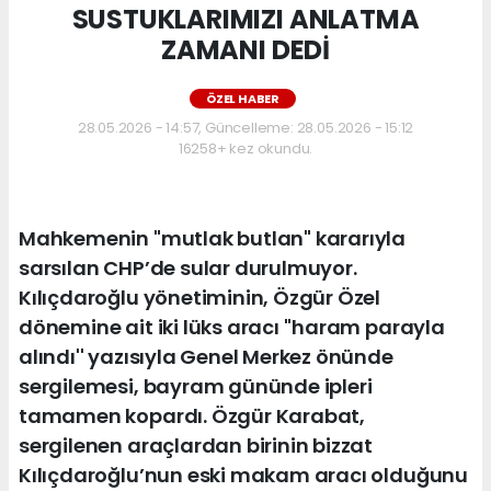
SUSTUKLARIMIZI ANLATMA
ZAMANI DEDİ
ÖZEL HABER
28.05.2026 - 14:57, Güncelleme: 28.05.2026 - 15:12
16258+ kez okundu.
Mahkemenin "mutlak butlan" kararıyla
sarsılan CHP’de sular durulmuyor.
Kılıçdaroğlu yönetiminin, Özgür Özel
dönemine ait iki lüks aracı ''haram parayla
alındı'' yazısıyla Genel Merkez önünde
sergilemesi, bayram gününde ipleri
tamamen kopardı. Özgür Karabat,
sergilenen araçlardan birinin bizzat
Kılıçdaroğlu’nun eski makam aracı olduğunu