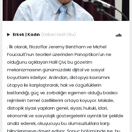
Erkek
|
Kadın
(Haberi Sesli Oku)
. İlk olarak, filozoflar Jeremy Bentham ve Michel
Foucault'nun teorileri üzerinden Panoptikon'un ne
olduğunu açıklayan Halil Çivi, bu gözetim
mekanizmasının günümüzdeki dijital ve sosyal
boyutlarını irdeliyor. Ardından, distopya kavramını
ütopya ile karşılaştırarak, hak ve özgürlüklerin
kısıtlandığı, güç ve zorbalığın egemen olduğu baskıcı
rejimlerin temel özelliklerini ortaya koyuyor. Makale,
distopik siyasi yapıların genel, siyasi, hukuki, idari,
ekonomik ve sosyolojik göstergelerini ayrıntılı bir şekilde
analiz ederek, okuyucuyu bu olumsuzluklara karşı
bilinçlenmeye davet ediyor. Sonuç bölümünde ise, bu