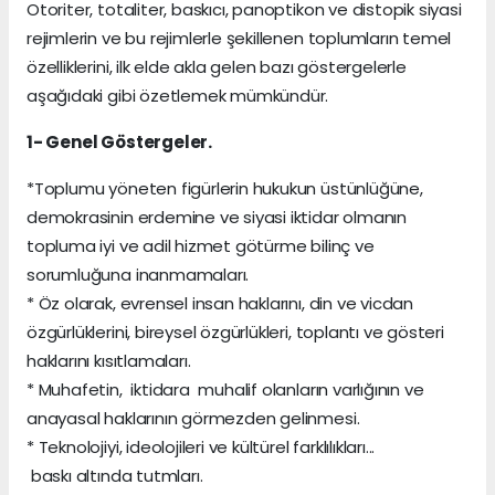
Otoriter, totaliter, baskıcı, panoptikon ve distopik siyasi
rejimlerin ve bu rejimlerle şekillenen toplumların temel
özelliklerini, ilk elde akla gelen bazı göstergelerle
aşağıdaki gibi özetlemek mümkündür.
1- Genel Göstergeler.
*Toplumu yöneten figürlerin hukukun üstünlüğüne,
demokrasinin erdemine ve siyasi iktidar olmanın
topluma iyi ve adil hizmet götürme bilinç ve
sorumluğuna inanmamaları.
* Öz olarak, evrensel insan haklarını, din ve vicdan
özgürlüklerini, bireysel özgürlükleri, toplantı ve gösteri
haklarını kısıtlamaları.
* Muhafetin, iktidara muhalif olanların varlığının ve
anayasal haklarının görmezden gelinmesi.
* Teknolojiyi, ideolojileri ve kültürel farklılıkları...
baskı altında tutmları.