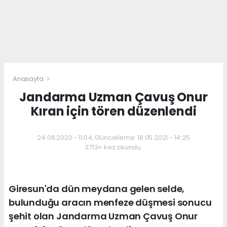
Anasayfa
Jandarma Uzman Çavuş Onur
Kıran için tören düzenlendi
24.08.2020 - 11:04, Güncelleme: 18.05.2021 - 14:25
3713+ kez okundu.
Giresun'da dün meydana gelen selde,
bulunduğu aracın menfeze düşmesi sonucu
şehit olan Jandarma Uzman Çavuş Onur