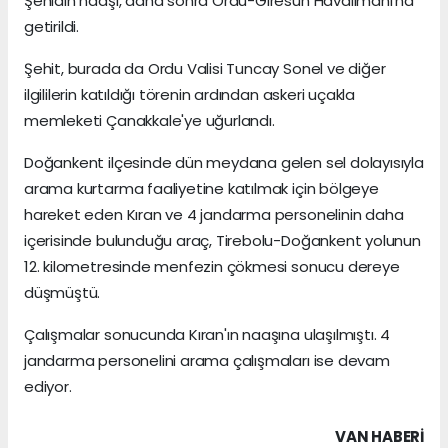
Şehidin naaşı, daha sonra Ordu-Giresun Havalimanı'na
getirildi.
Şehit, burada da Ordu Valisi Tuncay Sonel ve diğer
ilgililerin katıldığı törenin ardından askeri uçakla
memleketi Çanakkale'ye uğurlandı.
Doğankent ilçesinde dün meydana gelen sel dolayısıyla
arama kurtarma faaliyetine katılmak için bölgeye
hareket eden Kıran ve 4 jandarma personelinin daha
içerisinde bulunduğu araç, Tirebolu-Doğankent yolunun
12. kilometresinde menfezin çökmesi sonucu dereye
düşmüştü.
Çalışmalar sonucunda Kıran'ın naaşına ulaşılmıştı. 4
jandarma personelini arama çalışmaları ise devam
ediyor.
VAN HABERİ