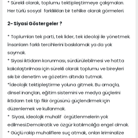
* Sürekli olarak, toplumu tektipleştirmeye çalışmaları.
Her türlü sosyal farklılıkları bir tehlike olarak görmeleri.
2- Siyasi Göstergeler ?
* Toplumları tek parti, tek lider, tek ideoloji ile yönetmek.
İnsanların farklı tercihlerini baskılamak ya da yok
saymak.
* Siyasi iktidarın korunması, sürdürülebilmesi ve hatta
kalıcılaştırılması için sürekli olarak toplumu ve bireyleri
sıkı bir denetim ve gözetim altında tutmak.
*İdeolojik tektipleştirme yoluna gitmek. Bu amaçla,
dinsel inançları, eğitim sistemini ve medya güçlerini
iktidarın tek tip fikir örgüsünü güçlendirmek için
düzenlemek ve kullanmak.
* Siyasi, ideolojik muhalif örgütlenmelerin yok
edilmesi.Demokratik ve özgür katılımcılığa engel olmak.
* Güçlü rakip muhaliflere suç atmak, onları kriminalize