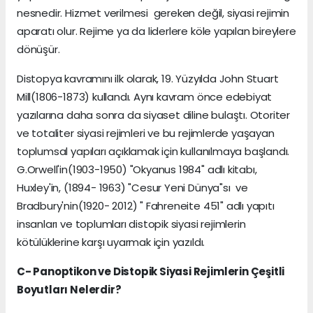
nesnedir. Hizmet verilmesi gereken değil, siyasi rejimin
aparatı olur. Rejime ya da liderlere köle yapılan bireylere
dönüşür.
Distopya kavramını ilk olarak, 19. Yüzyılda John Stuart
Mill(1806-1873) kullandı. Aynı kavram önce edebiyat
yazılarına daha sonra da siyaset diline bulaştı. Otoriter
ve totaliter siyasi rejimleri ve bu rejimlerde yaşayan
toplumsal yapıları açıklamak için kullanılmaya başlandı.
G.Orwell'in(1903-1950) "Okyanus 1984" adlı kitabı,
Huxley'in, (1894- 1963) "Cesur Yeni Dünya"sı ve
Bradbury'nin(1920- 2012) " Fahreneite 451" adlı yapıtı
insanları ve toplumları distopik siyasi rejimlerin
kötülüklerine karşı uyarmak için yazıldı.
C- Panoptikon ve Distopik Siyasi Rejimlerin Çeşitli
Boyutları Nelerdir?