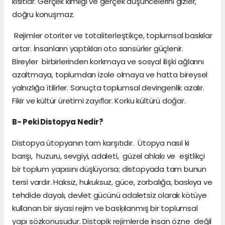
kısıtlar. Gerçek kimliği ve gerçek düşüncelerini gizler,
doğru konuşmaz.
Rejimler otoriter ve totaliterleştikçe, toplumsal baskılar
artar. İnsanların yaptıkları oto sansürler güçlenir.
Bireyler birbirlerinden korkmaya ve sosyal ilişki ağlarını
azaltmaya, toplumdan izole olmaya ve hatta bireysel
yalnızlığa itilirler. Sonuçta toplumsal devingenlik azalır.
Fikir ve kültür üretimi zayıflar. Korku kültürü doğar.
B- Peki Distopya Nedir?
Distopya ütopyanın tam karşıtıdır. Ütopya nasıl ki
barışı, huzuru, sevgiyi, adaleti, güzel ahlakı ve eşitlikçi
bir toplum yapısını düşlüyorsa; distopyada tam bunun
tersi vardır. Haksız, hukuksuz, güce, zorbalığa, baskıya ve
tehdide dayalı, devlet gücünü adaletsiz olarak kötüye
kullanan bir siyasi rejim ve basķılanmış bir toplumsal
yapı sözkonusudur. Distopik rejimlerde insan özne değil