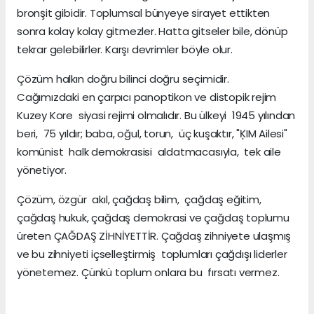
bronşit gibidir. Toplumsal bünyeye sirayet ettikten
sonra kolay kolay gitmezler. Hatta gitseler bile, dönüp
tekrar gelebilirler. Karşı devrimler böyle olur.
Çözüm halkın doğru bilinci doğru seçimidir.
Cağımızdaki en çarpıcı panoptikon ve distopik rejim
Kuzey Kore siyasi rejimi olmalıdır. Bu ülkeyi 1945 yılından
beri, 75 yıldır; baba, oğul, torun, üç kuşaktır, "ĶIM Ailesi"
komünist halk demokrasisi aldatmacasıyla, tek aile
yönetiyor.
Çözüm, özgür akıl, çağdaş bilim, çağdaş eğitim,
çağdaş hukuk, çağdaş demokrasi ve çağdaş toplumu
üreten ÇAĞDAŞ ZİHNİYETTİR. Çağdaş zihniyete ulaşmış
ve bu zihniyeti içselleştirmiş toplumları çağdışı liderler
yönetemez. Çünkü toplum onlara bu fırsatı vermez.