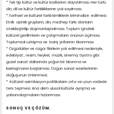
* Tek tip kültür ve kültür kodlarının dayatılması. Her türlü
din, dil ve kültür farklılıklarının yok sayılması.
*.Tarihsel ve kültürel farklı kimliklerin kriminalize edilmesi.
Etnik azınlık grupların, din, mezhep farkı olanların
ötekileştirilip düşmanlaştırılması. Toplum içindeki
kültürel gerilimlerin ve çatışmaların önünün açılması.
Toplumsal uzlaşma ve barış yollarının tıkanması.
* Özgürlükler ve özgür fikirlerin yok edilmesi nedeniyle,
edebiyat , resim, heykel, müzik, sinema, tiyotro gibi
güzel sanat dallarında yoğun bir tıkanma ve
kısırlaşmanın başlaması. Özgün sanat eserlerininin
doğuşunun önlenmesi.
* Kültürel asimilasyon politikaların orta ve uzun vadede
ters tepmesi. Ana akım ulusal kültürle ayrışma ve
yabancılaşmaların hızlanması.
S O N U Ç V E Ç Ö Z Ü M.