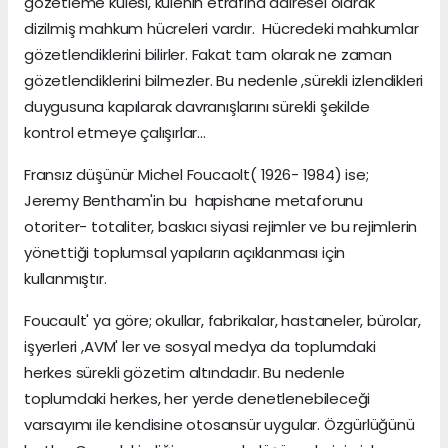
gözetleme kulesi, kulenin etrafına dairesel olarak
dizilmiş mahkum hücreleri vardır. Hücredeki mahkumlar
gözetlendiklerini bilirler. Fakat tam olarak ne zaman
gözetlendiklerini bilmezler. Bu nedenle ,sürekli izlendikleri
duygusuna kapılarak davranışlarını sürekli şekilde
kontrol etmeye çalışırlar...
Fransız düşünür Michel Foucaolt( 1926- 1984) ise;
Jeremy Bentham'in bu hapishane metaforunu
otoriter- totaliter, baskıcı siyasi rejimler ve bu rejimlerin
yönettiği toplumsal yapıların açıklanması için
kullanmıştır.
Foucault' ya göre; okullar, fabrikalar, hastaneler, bürolar,
işyerleri ,AVM' ler ve sosyal medya da toplumdaki
herkes sürekli gözetim altındadır. Bu nedenle
toplumdaki herkes, her yerde denetlenebileceği
varsayımı ile kendisine otosansür uygular. Özgürlüğünü