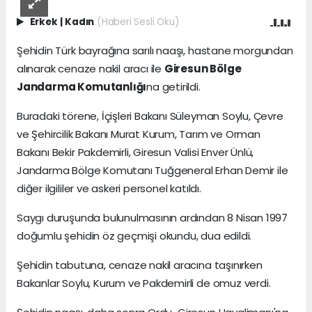
Erkek
|
Kadın
(Haberi Sesli Oku)
Şehidin Türk bayrağına sarılı naaşı, hastane morgundan
alınarak cenaze nakil aracı ile
Giresun Bölge
Jandarma Komutanlığı
na getirildi.
Buradaki törene, İçişleri Bakanı Süleyman Soylu, Çevre
ve Şehircilik Bakanı Murat Kurum, Tarım ve Orman
Bakanı Bekir Pakdemirli, Giresun Valisi Enver Ünlü,
Jandarma Bölge Komutanı Tuğgeneral Erhan Demir ile
diğer ilgililer ve askeri personel katıldı.
Saygı duruşunda bulunulmasının ardından 8 Nisan 1997
doğumlu şehidin öz geçmişi okundu, dua edildi.
Şehidin tabutuna, cenaze nakil aracına taşınırken
Bakanlar Soylu, Kurum ve Pakdemirli de omuz verdi.