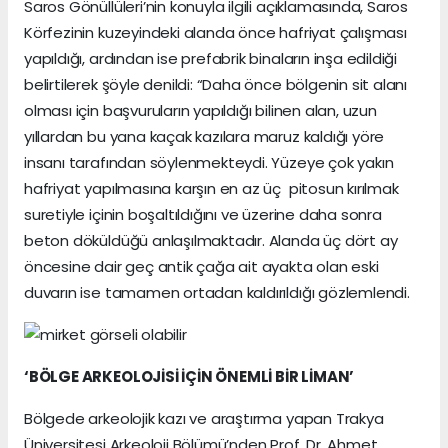
Saros Gönüllüleri’nin konuyla ilgili açıklamasında, Saros
Körfezinin kuzeyindeki alanda önce hafriyat çalışması
yapıldığı, ardından ise prefabrik binaların inşa edildiği
belirtilerek şöyle denildi: “Daha önce bölgenin sit alanı
olması için başvuruların yapıldığı bilinen alan, uzun
yıllardan bu yana kaçak kazılara maruz kaldığı yöre
insanı tarafından söylenmekteydi. Yüzeye çok yakın
hafriyat yapılmasına karşın en az üç pitosun kırılmak
suretiyle içinin boşaltıldığını ve üzerine daha sonra
beton döküldüğü anlaşılmaktadır. Alanda üç dört ay
öncesine dair geç antik çağa ait ayakta olan eski
duvarın ise tamamen ortadan kaldırıldığı gözlemlendi.
‘BÖLGE ARKEOLOJİSİ İÇİN ÖNEMLİ BİR LİMAN’
Bölgede arkeolojik kazı ve araştırma yapan Trakya
Üniversitesi Arkeoloji Bölümü’nden Prof. Dr. Ahmet