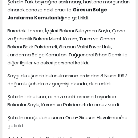
Şehidin Türk bayrağına sarılı naaşı, hastane morgundan
alınarak cenaze nakil aracı ile
Giresun Bölge
Jandarma Komutanlığı
na getirildi.
Buradaki törene, İçişleri Bakanı Süleyman Soylu, Çevre
ve Şehircilik Bakanı Murat Kurum, Tarım ve Orman
Bakanı Bekir Pakdemirli, Giresun Valisi Enver Ünlü,
Jandarma Bölge Komutanı Tuğgeneral Erhan Demir ile
diğer ilgililer ve askeri personel katıldı.
Saygı duruşunda bulunulmasının ardından 8 Nisan 1997
doğumlu şehidin öz geçmişi okundu, dua edildi.
Şehidin tabutuna, cenaze nakil aracına taşınırken
Bakanlar Soylu, Kurum ve Pakdemirli de omuz verdi.
Şehidin naaşı, daha sonra Ordu-Giresun Havalimanı'na
getirildi.