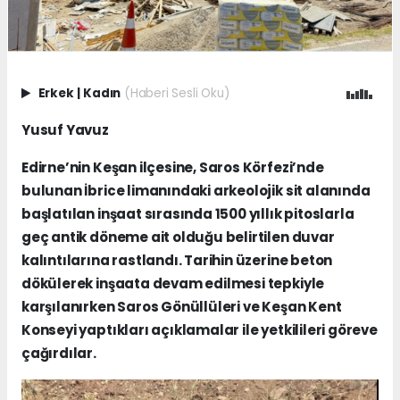
Erkek
|
Kadın
(Haberi Sesli Oku)
Yusuf Yavuz
Edirne’nin Keşan ilçesine, Saros Körfezi’nde
bulunan İbrice limanındaki arkeolojik sit alanında
başlatılan inşaat sırasında 1500 yıllık pitoslarla
geç antik döneme ait olduğu belirtilen duvar
kalıntılarına rastlandı. Tarihin üzerine beton
dökülerek inşaata devam edilmesi tepkiyle
karşılanırken Saros Gönüllüleri ve Keşan Kent
Konseyi yaptıkları açıklamalar ile yetkilileri göreve
çağırdılar.