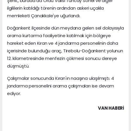
Şehit, burada da Ordu Valisi Tuncay Sonel ve diğer
ilgililerin katıldığı törenin ardından askeri uçakla
memleketi Çanakkale'ye uğurlandı.
Doğankent ilçesinde dün meydana gelen sel dolayısıyla
arama kurtarma faaliyetine katılmak için bölgeye
hareket eden Kıran ve 4 jandarma personelinin daha
içerisinde bulunduğu araç, Tirebolu-Doğankent yolunun
12. kilometresinde menfezin çökmesi sonucu dereye
düşmüştü.
Çalışmalar sonucunda Kıran'ın naaşına ulaşılmıştı. 4
jandarma personelini arama çalışmaları ise devam
ediyor.
VAN HABERİ