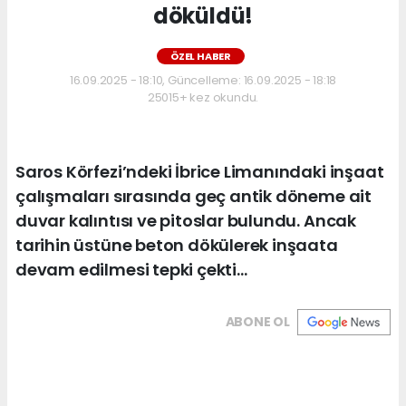
döküldü!
ÖZEL HABER
16.09.2025 - 18:10, Güncelleme: 16.09.2025 - 18:18
25015+ kez okundu.
Saros Körfezi’ndeki İbrice Limanındaki inşaat
çalışmaları sırasında geç antik döneme ait
duvar kalıntısı ve pitoslar bulundu. Ancak
tarihin üstüne beton dökülerek inşaata
devam edilmesi tepki çekti…
ABONE OL