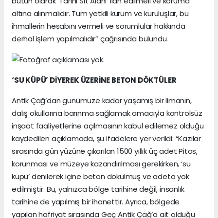
bütün olarak ‘Tarihi Sit Alanı’ ilan edilmeli ve koruma
altına alınmalıdır. Tüm yetkili kurum ve kuruluşlar, bu
ihmallerin hesabını vermeli ve sorumlular hakkında
derhal işlem yapılmalıdır” çağrısında bulundu.
‘SU KÜPÜ’ DİYEREK ÜZERİNE BETON DÖKTÜLER
Antik Çağ’dan günümüze kadar yaşamış bir limanın,
dalış okullarına barınma sağlamak amacıyla kontrolsüz
inşaat faaliyetlerine açılmasının kabul edilemez olduğu
kaydedilen açıklamada, şu ifadelere yer verildi: “Kazılar
sırasında gün yüzüne çıkarılan 1500 yıllık üç adet Pitos,
korunması ve müzeye kazandırılması gerekirken, ‘su
küpü’ denilerek içine beton dökülmüş ve adeta yok
edilmiştir. Bu, yalnızca bölge tarihine değil, insanlık
tarihine de yapılmış bir ihanettir. Ayrıca, bölgede
yapılan hafriyat sırasında Geç Antik Çağ’a ait olduğu