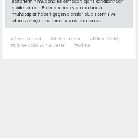
editörlerinin müdahalesi olmadan ajans kanallarından
çekilmektedir. Bu haberlerde yer alan hukuki
muhataplar haberi geçen ajanslar olup sitemiz ve
sitemizin hiç bir editörü sorumlu tutulamaz...
#Saros Körfezi
#İbrice Limanı
#Edirne Valiliği
#Edirne Valisi Yunus Sezer
#Edirne