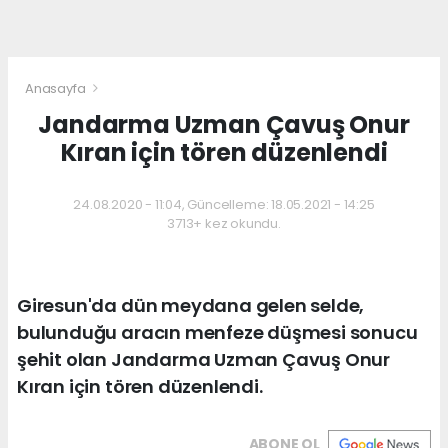
Anasayfa
Jandarma Uzman Çavuş Onur
Kıran için tören düzenlendi
24.08.2020 - 11:04, Güncelleme: 18.05.2021 - 14:25
3713+ kez okundu.
Giresun'da dün meydana gelen selde,
bulunduğu aracın menfeze düşmesi sonucu
şehit olan Jandarma Uzman Çavuş Onur
Kıran için tören düzenlendi.
ABONE OL