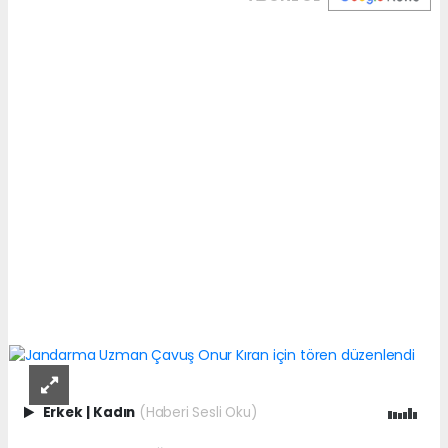
Erkek
|
Kadın
(Haberi Sesli Oku)