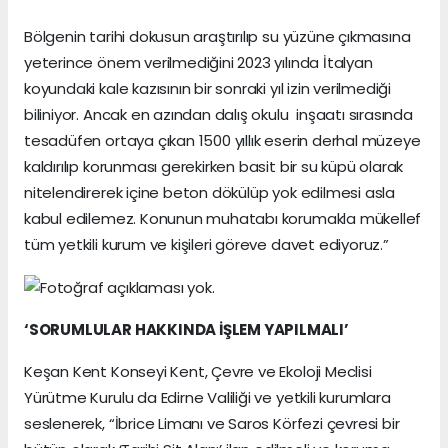
Bölgenin tarihi dokusun araştırılıp su yüzüne çıkmasına
yeterince önem verilmediğini 2023 yılında İtalyan
koyundaki kale kazısının bir sonraki yıl izin verilmediği
biliniyor. Ancak en azından dalış okulu inşaatı sırasında
tesadüfen ortaya çıkan 1500 yıllık eserin derhal müzeye
kaldırılıp korunması gerekirken basit bir su küpü olarak
nitelendirerek içine beton dökülüp yok edilmesi asla
kabul edilemez. Konunun muhatabı korumakla mükellef
tüm yetkili kurum ve kişileri göreve davet ediyoruz.”
‘SORUMLULAR HAKKINDA İŞLEM YAPILMALI’
Keşan Kent Konseyi Kent, Çevre ve Ekoloji Meclisi
Yürütme Kurulu da Edirne Valiliği ve yetkili kurumlara
seslenerek, “İbrice Limanı ve Saros Körfezi çevresi bir