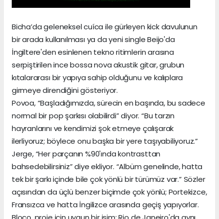
Bicha’da geleneksel cuíca ile gürleyen kick davulunun
bir arada kullanılması ya da yeni single Beijo'da
İngiltere'den esinlenen tekno ritimlerin arasına
serpiştirilen ince bossa nova akustik gitar, grubun
kıtalararası bir yapıya sahip olduğunu ve kalıplara
girmeye direndiğini gösteriyor.
Povoa, “Başladığımızda, sürecin en başında, bu sadece
normal bir pop şarkısı olabilirdi” diyor. “Bu tarzın
hayranlarını ve kendimizi şok etmeye çalışarak
ilerliyoruz; böylece onu başka bir yere taşıyabiliyoruz.”
Jerge, “Her parçanın %90'ında kontrasttan
bahsedebilirsiniz” diye ekliyor. “Albüm genelinde, hatta
tek bir şarkı içinde bile çok yönlü bir türümüz var.” Sözler
açısından da üçlü benzer biçimde çok yönlü; Portekizce,
Fransızca ve hatta İngilizce arasında geçiş yapıyorlar.
Bloco, proje için uygun bir isim: Rio de Janeiro'da aynı