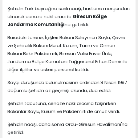
Şehidin Türk bayrağına sarılı naaşı, hastane morgundan
alınarak cenaze nakil aracı ile
Giresun Bölge
Jandarma Komutanlığı
na getirildi.
Buradaki törene, İçişleri Bakanı Süleyman Soylu, Çevre
ve Şehircilik Bakanı Murat Kurum, Tarım ve Orman
Bakanı Bekir Pakdemirli, Giresun Valisi Enver Ünlü,
Jandarma Bölge Komutanı Tuğgeneral Erhan Demir ile
diğer ilgililer ve askeri personel katıldı.
Saygı duruşunda bulunulmasının ardından 8 Nisan 1997
doğumlu şehidin öz geçmişi okundu, dua edildi.
Şehidin tabutuna, cenaze nakil aracına taşınırken
Bakanlar Soylu, Kurum ve Pakdemirli de omuz verdi.
Şehidin naaşı, daha sonra Ordu-Giresun Havalimanı'na
getirildi.