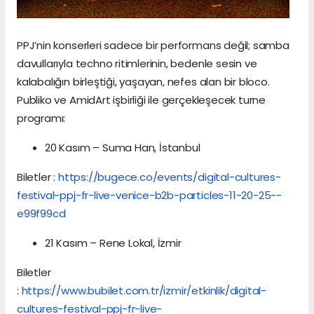
PPJ’nin konserleri sadece bir performans değil; samba
davullarıyla techno ritimlerinin, bedenle sesin ve
kalabalığın birleştiği, yaşayan, nefes alan bir bloco.
Publiko ve AmidArt işbirliği ile gerçekleşecek turne
programı:
20 Kasım – Suma Han, İstanbul
Biletler :
https://bugece.co/events/digital-cultures-
festival-ppj-fr-live-venice-b2b-particles-11-20-25--
e99f99cd
21 Kasım – Rene Lokal, İzmir
Biletler
:
https://www.bubilet.com.tr/izmir/etkinlik/digital-
cultures-festival-ppj-fr-live-