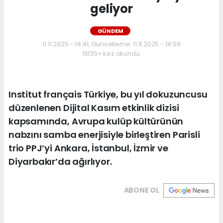
geliyor
GÜNDEM
11.11.2025 - 14:41, Güncelleme: 11.11.2025 - 14:59
16135+ kez okundu.
Institut français Türkiye, bu yıl dokuzuncusu
düzenlenen Dijital Kasım etkinlik dizisi
kapsamında, Avrupa kulüp kültürünün
nabzını samba enerjisiyle birleştiren Parisli
trio PPJ’yi Ankara, İstanbul, İzmir ve
Diyarbakır’da ağırlıyor.
ABONE OL