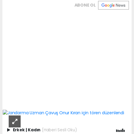
ABONE OL
Erkek
|
Kadın
(Haberi Sesli Oku)