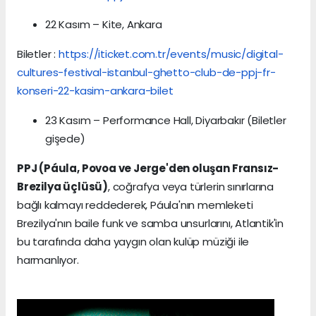
22 Kasım – Kite, Ankara
Biletler :
https://iticket.com.tr/events/music/digital-
cultures-festival-istanbul-ghetto-club-de-ppj-fr-
konseri-22-kasim-ankara-bilet
23 Kasım – Performance Hall, Diyarbakır (Biletler
gişede)
PPJ (Páula, Povoa ve Jerge'den oluşan Fransız-
Brezilya üçlüsü)
, coğrafya veya türlerin sınırlarına
bağlı kalmayı reddederek, Páula'nın memleketi
Brezilya'nın baile funk ve samba unsurlarını, Atlantik'in
bu tarafında daha yaygın olan kulüp müziği ile
harmanlıyor.