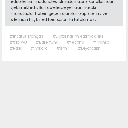
editörlerinin müdahalesi olmadan ajans kanallarından
çekilmektedir. Bu haberlerde yer alan hukuki
muhataplar haberi geçen ajanslar olup sitemiz ve
sitemizin hiç bir editörü sorumlu tutulamaz...
#Institut français
#Dijital Kasım etkinlik dizisi
#trio PPJ
#Baile funk
#techno
#Fransa
#Paris
#Ankara
#İzmir
#Diyarbakır