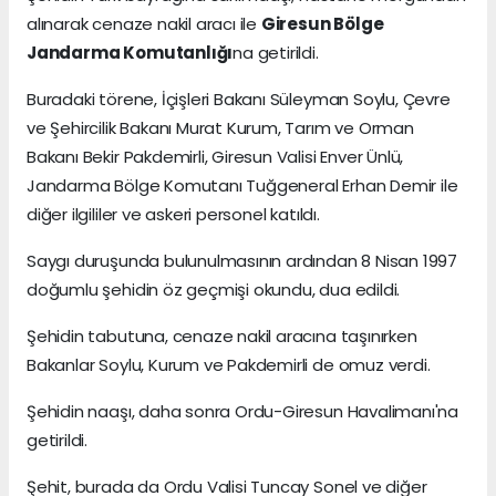
alınarak cenaze nakil aracı ile
Giresun Bölge
Jandarma Komutanlığı
na getirildi.
Buradaki törene, İçişleri Bakanı Süleyman Soylu, Çevre
ve Şehircilik Bakanı Murat Kurum, Tarım ve Orman
Bakanı Bekir Pakdemirli, Giresun Valisi Enver Ünlü,
Jandarma Bölge Komutanı Tuğgeneral Erhan Demir ile
diğer ilgililer ve askeri personel katıldı.
Saygı duruşunda bulunulmasının ardından 8 Nisan 1997
doğumlu şehidin öz geçmişi okundu, dua edildi.
Şehidin tabutuna, cenaze nakil aracına taşınırken
Bakanlar Soylu, Kurum ve Pakdemirli de omuz verdi.
Şehidin naaşı, daha sonra Ordu-Giresun Havalimanı'na
getirildi.
Şehit, burada da Ordu Valisi Tuncay Sonel ve diğer