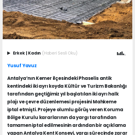
Erkek
|
Kadın
(Haberi Sesli Oku)
Yusuf Yavuz
Antalya’nın Kemer ilçesindeki Phaselis antik
kentindeki iki ayrı koyda Kültür ve Turizm Bakanlığı
tarafından geçtiğimiz yıl başlatılan iki ayrı halk
plajı ve çevre düzenlemesi projesini Mahkeme
iptal etmişti. Projeye olumlu görüş veren Koruma
Bölge Kurulu kararlarının da yargı tarafından
tamamen iptal edilmesinin ardından bir açıklama
yapan Antalya Kent Konseyi, yargı sürecinde zarar