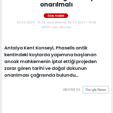
onarılmalı
ÖZEL HABER
05.04.2024 - 19:09, Güncelleme: 05.04.2024 - 19:09
13055+ kez okundu.
Antalya Kent Konseyi, Phaselis antik
kentindeki koylarda yapımına başlanan
ancak mahkemenin iptal ettiği projeden
zarar gören tarihi ve doğal dokunun
onarılması çağrısında bulundu…
ABONE OL