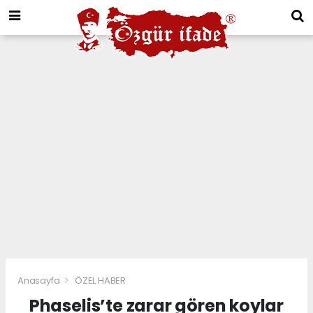
Anasayfa
ÖZEL HABER
Phaselis’te zarar gören koylar