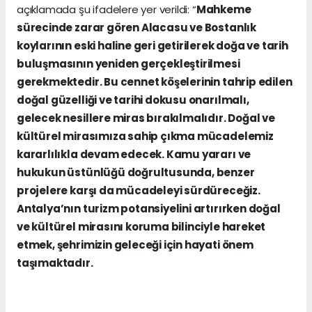
açıklamada şu ifadelere yer verildi: “
Mahkeme
sürecinde zarar gören Alacasu ve Bostanlık
koylarının eski haline geri getirilerek doğa ve tarih
buluşmasının yeniden gerçekleştirilmesi
gerekmektedir. Bu cennet köşelerinin tahrip edilen
doğal güzelliği ve tarihi dokusu onarılmalı,
gelecek nesillere miras bırakılmalıdır. Doğal ve
kültürel mirasımıza sahip çıkma mücadelemiz
kararlılıkla devam edecek. Kamu yararı ve
hukukun üstünlüğü doğrultusunda, benzer
projelere karşı da mücadeleyi sürdüreceğiz.
Antalya’nın turizm potansiyelini artırırken doğal
ve kültürel mirasını koruma bilinciyle hareket
etmek, şehrimizin geleceği için hayati önem
taşımaktadır.