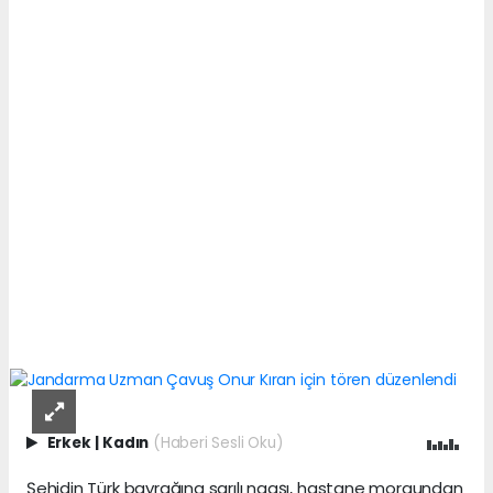
Erkek
|
Kadın
(Haberi Sesli Oku)
Şehidin Türk bayrağına sarılı naaşı, hastane morgundan