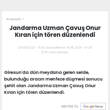
Anasayfa
Jandarma Uzman Çavuş Onur
Kıran için tören düzenlendi
24.08.2020 - 11:04, Güncelleme: 18.05.2021 - 14:25
3713+ kez okundu.
Giresun'da dün meydana gelen selde,
bulunduğu aracın menfeze düşmesi sonucu
şehit olan Jandarma Uzman Çavuş Onur
Kıran için tören düzenlendi.
ABONE OL