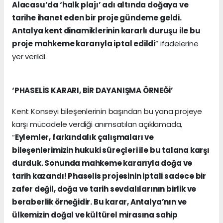
Alacasu’da ‘halk plajı’ adı altında doğaya ve
tarihe ihanet eden bir proje gündeme geldi.
Antalya kent dinamiklerinin kararlı duruşu ile bu
proje mahkeme kararıyla iptal edildi
” ifadelerine
yer verildi.
‘PHASELİS KARARI, BİR DAYANIŞMA ÖRNEĞİ’
Kent Konseyi bileşenlerinin başından bu yana projeye
karşı mücadele verdiği anımsatılan açıklamada,
“
Eylemler, farkındalık çalışmaları ve
bileşenlerimizin hukuki süreçleri ile bu talana karşı
durduk. Sonunda mahkeme kararıyla doğa ve
tarih kazandı! Phaselis projesinin iptali sadece bir
zafer değil, doğa ve tarih sevdalılarının birlik ve
beraberlik örneğidir. Bu karar, Antalya’nın ve
ülkemizin doğal ve kültürel mirasına sahip