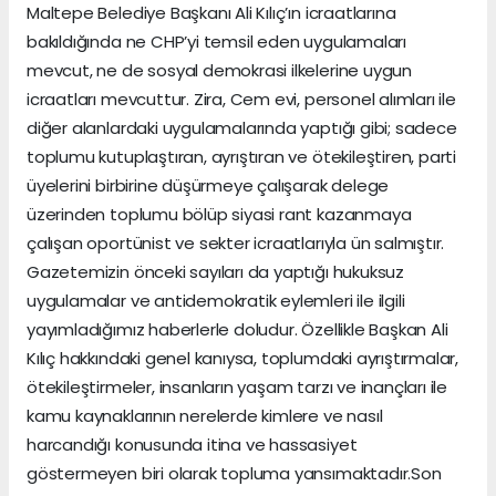
Maltepe Belediye Başkanı Ali Kılıç’ın icraatlarına
bakıldığında ne CHP’yi temsil eden uygulamaları
mevcut, ne de sosyal demokrasi ilkelerine uygun
icraatları mevcuttur. Zira, Cem evi, personel alımları ile
diğer alanlardaki uygulamalarında yaptığı gibi; sadece
toplumu kutuplaştıran, ayrıştıran ve ötekileştiren, parti
üyelerini birbirine düşürmeye çalışarak delege
üzerinden toplumu bölüp siyasi rant kazanmaya
çalışan oportünist ve sekter icraatlarıyla ün salmıştır.
Gazetemizin önceki sayıları da yaptığı hukuksuz
uygulamalar ve antidemokratik eylemleri ile ilgili
yayımladığımız haberlerle doludur. Özellikle Başkan Ali
Kılıç hakkındaki genel kanıysa, toplumdaki ayrıştırmalar,
ötekileştirmeler, insanların yaşam tarzı ve inançları ile
kamu kaynaklarının nerelerde kimlere ve nasıl
harcandığı konusunda itina ve hassasiyet
göstermeyen biri olarak topluma yansımaktadır.Son