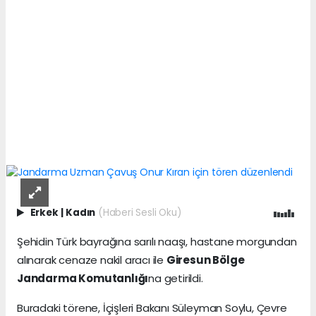
Erkek
|
Kadın
(Haberi Sesli Oku)
Şehidin Türk bayrağına sarılı naaşı, hastane morgundan
alınarak cenaze nakil aracı ile
Giresun Bölge
Jandarma Komutanlığı
na getirildi.
Buradaki törene, İçişleri Bakanı Süleyman Soylu, Çevre