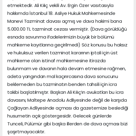
etmektedir. Ali Kılıç vekili Av. Ergin Özer vasıtasıyla
hakkımda İstanbul 18. Asliye Hukuk Mahkemesinde
Manevi Tazminat davası açmış ve dava hakimi bana
5.000.00 TL tazminat cezası vermiştir. (Dava görüldüğü
esnada savunma ifadelerimizin büyük bir bölümü
mahkeme kayıtlarına geçirilmedi) Söz konusu bu haksız
ve hukuksuz verilen tazminat kararının iptali için üst
mahkeme olan istinaf mahkemesine itirazda
bulunmam ve davanın hala devam etmesine rağmen,
adeta yangından mal kaçırırcasına dava sonucunu
beklemeden bu tazminatın benden tahsili için icra
takibi başlatılmıştır. Başkan Ali Kılıç’ın avukatları bu icra
davasını, Maltepe Anadolu Adliyesinde değil de karşıda
Çağlayan Adliyesinde açması da gazetemize beslediği
husumetin açık göstergesidir. Gelecek günlerde
Tunceli, Pülümür gibi başka illerden de dava açması bizi
şaşırtmayacaktır.