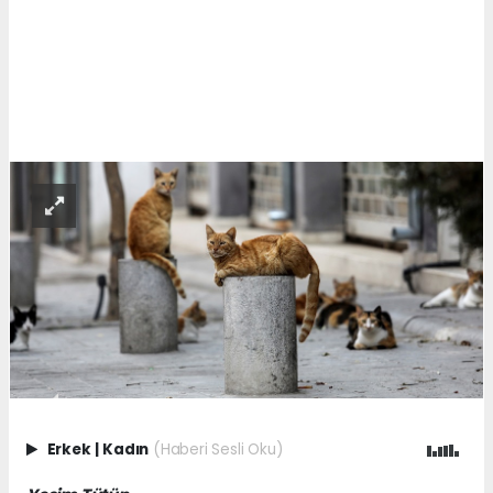
Erkek
|
Kadın
(Haberi Sesli Oku)