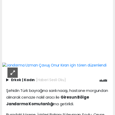
Erkek
|
Kadın
(Haberi Sesli Oku)
Şehidin Türk bayrağına sarılı naaşı, hastane morgundan
alınarak cenaze nakil aracı ile
Giresun Bölge
Jandarma Komutanlığı
na getirildi.
Buradaki törene, İçişleri Bakanı Süleyman Soylu, Çevre