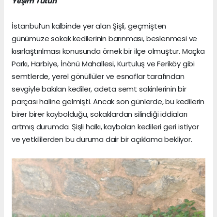
Yeşim Tütün
İstanbul’un kalbinde yer alan Şişli, geçmişten
günümüze sokak kedilerinin barınması, beslenmesi ve
kısırlaştırılması konusunda örnek bir ilçe olmuştur. Maçka
Parkı, Harbiye, İnönü Mahallesi, Kurtuluş ve Feriköy gibi
semtlerde, yerel gönüllüler ve esnaflar tarafından
sevgiyle bakılan kediler, adeta semt sakinlerinin bir
parçası haline gelmişti. Ancak son günlerde, bu kedilerin
birer birer kaybolduğu, sokaklardan silindiği iddiaları
artmış durumda. Şişli halkı, kaybolan kedileri geri istiyor
ve yetkililerden bu duruma dair bir açıklama bekliyor.