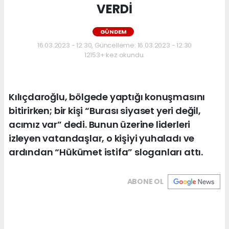
VERDİ
GÜNDEM
16.03.2023 - 12:30, Güncelleme: 16.03.2023 - 12:30
12153+ kez okundu.
Kılıçdaroğlu, bölgede yaptığı konuşmasını
bitirirken; bir kişi “Burası siyaset yeri değil,
acımız var” dedi. Bunun üzerine liderleri
izleyen vatandaşlar, o kişiyi yuhaladı ve
ardından “Hükümet istifa” sloganları attı.
ABONE OL