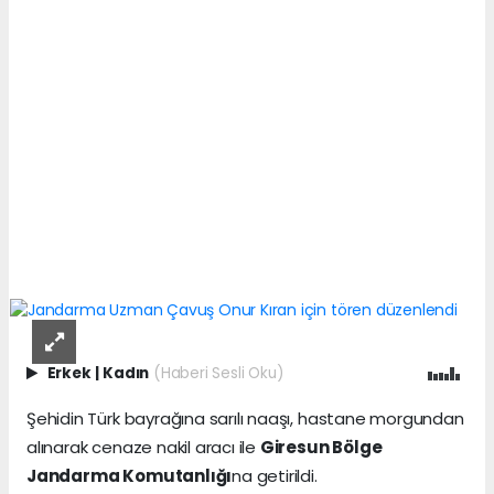
Erkek
|
Kadın
(Haberi Sesli Oku)
Şehidin Türk bayrağına sarılı naaşı, hastane morgundan
alınarak cenaze nakil aracı ile
Giresun Bölge
Jandarma Komutanlığı
na getirildi.