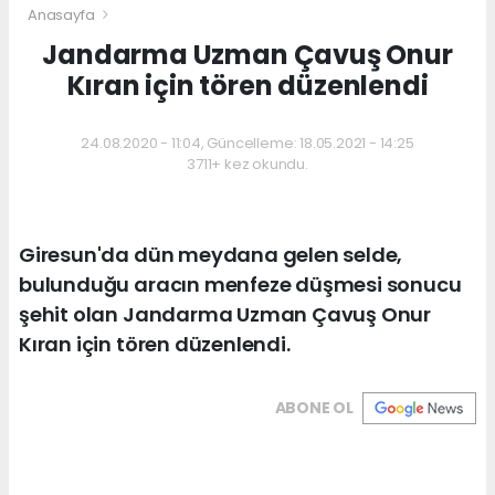
Anasayfa
Jandarma Uzman Çavuş Onur
Kıran için tören düzenlendi
24.08.2020 - 11:04, Güncelleme: 18.05.2021 - 14:25
3711+ kez okundu.
Giresun'da dün meydana gelen selde,
bulunduğu aracın menfeze düşmesi sonucu
şehit olan Jandarma Uzman Çavuş Onur
Kıran için tören düzenlendi.
ABONE OL