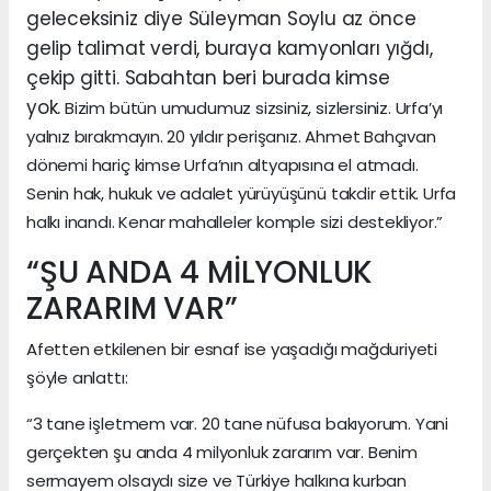
geleceksiniz diye Süleyman Soylu az önce
gelip talimat verdi, buraya kamyonları yığdı,
çekip gitti. Sabahtan beri burada kimse
yok.
Bizim bütün umudumuz sizsiniz, sizlersiniz. Urfa’yı
yalnız bırakmayın. 20 yıldır perişanız. Ahmet Bahçıvan
dönemi hariç kimse Urfa’nın altyapısına el atmadı.
Senin hak, hukuk ve adalet yürüyüşünü takdir ettik. Urfa
halkı inandı. Kenar mahalleler komple sizi destekliyor.”
“ŞU ANDA 4 MİLYONLUK
ZARARIM VAR”
Afetten etkilenen bir esnaf ise yaşadığı mağduriyeti
şöyle anlattı:
“3 tane işletmem var. 20 tane nüfusa bakıyorum. Yani
gerçekten şu anda 4 milyonluk zararım var. Benim
sermayem olsaydı size ve Türkiye halkına kurban