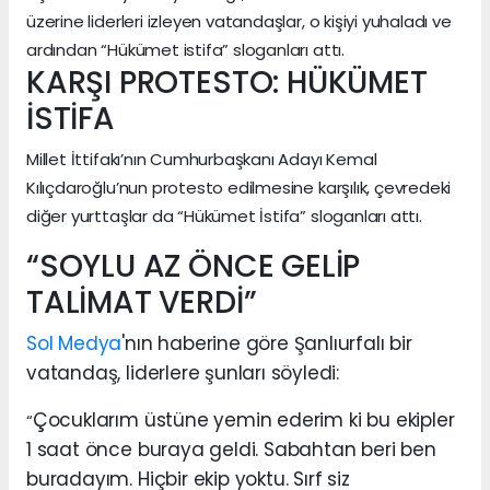
üzerine liderleri izleyen vatandaşlar, o kişiyi yuhaladı ve
ardından “Hükümet istifa” sloganları attı.
KARŞI PROTESTO: HÜKÜMET
İSTİFA
Millet İttifakı’nın Cumhurbaşkanı Adayı Kemal
Kılıçdaroğlu’nun protesto edilmesine karşılık, çevredeki
diğer yurttaşlar da “Hükümet İstifa” sloganları attı.
“SOYLU AZ ÖNCE GELİP
TALİMAT VERDİ”
Sol Medya
'nın haberine göre Şanlıurfalı bir
vatandaş, liderlere şunları söyledi:
Çocuklarım üstüne yemin ederim ki bu ekipler
“
1 saat önce buraya geldi. Sabahtan beri ben
buradayım. Hiçbir ekip yoktu. Sırf siz