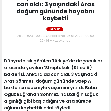
can aldı: 3 yaşındaki Aras
doğum gününde hayatını
kaybetti
SAĞLIK
25.01.2023 - 00:00, Güncelleme: 25.01.2023 - 00:00
20468+ kez okundu.
Dünyada sık görülen Türkiye'de de çocuklar
arasında yayılan 'Streptokok' (Strep A)
bakterisi, Ankara'da can aldı. 3 yaşındaki
Aras Sönmez, doğum gününde Strep A
bakterisi nedeniyle yaşamını yitirdi. Baba
Oğuz Buğrahan Sönmez, hastalığın soğuk
algınlığı gibi başladığını ve kısa sürede
oğlunu kaybettiklerini söyledi.