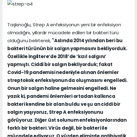
Taşkınoğlu, Strep A enfeksiyonun yeni bir enfeksiyon
olmadığını, yıllardır mücadele edilen bir bakteri türü
olduğunu belirterek,
"Aslında 2014 yılından beri bu
bakteri türünün bir salgın yapmasını bekliyorduk.
Özellikle İngiltere’de 2018’de ‘kızıl salgını’
yapmıştı. Ciddi bir salgın bekliyorduk; fakat
Covid-19 pandemisi nedeniyle alınan önlemler
streptokok enfeksiyonun da oluşmasını engelledi.
Onun bir salgın haline gelmesini engelledi. Ne
yazık ki, pandemi önlemleri ortadan kalkınca
bakteri kendine bir alan buldu ve şu an ciddi bir
salgın yaşıyoruz, Strep A enfeksiyonunu
görüyoruz. Diğer üst solunum enfeksiyonlarından
farklı bir bakteri. Virüs değil, bir bakteri ile
mücadele ediyoruz. O yüzden elimizde antibiyotik