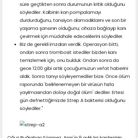
süre geçtikten sonra durumunun kritik olduğunu
söylediler. Kalbinin kan pompalamayı
durdurduğunu, tansiyon alamadıklarını ve son bir
yaşama şansının olduğunu; cihaza bağlayıp kanı
çevirmek için müdahale edeceklerini söylediler.
Biz de gerekli imzaları verdik. Operasyon bitti,
ondan sonra trombosit istediler bizden kanı
temizlemek için, onu bulduk. Ondan sonra da
gece 12.00 gibi artık çocuğumuzun vefat haberini
aldık. Sonra tanıyı söyleyemediler bize. Önce ölüm
raporunda 'belirlenemeyen bir virüsün hızla
yayılmasından dolayı doğal ölüm' dediler. Ertesi
gün defnettiğimizde Strep A bakterisi olduğunu
söylediler."
Oğuz Buğrahan Sönmez, Aras'ın 9 aylık kız kardeşinin