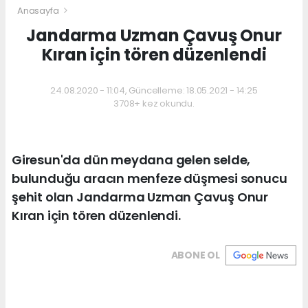
Anasayfa
Jandarma Uzman Çavuş Onur
Kıran için tören düzenlendi
24.08.2020 - 11:04, Güncelleme: 18.05.2021 - 14:25
3708+ kez okundu.
Giresun'da dün meydana gelen selde,
bulunduğu aracın menfeze düşmesi sonucu
şehit olan Jandarma Uzman Çavuş Onur
Kıran için tören düzenlendi.
ABONE OL