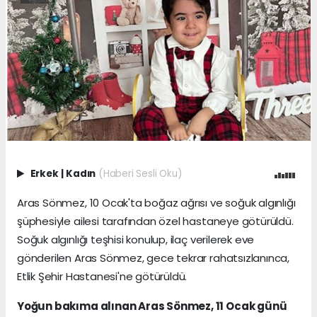
Erkek
|
Kadın
(Haberi Sesli Oku)
Aras Sönmez, 10 Ocak'ta boğaz ağrısı ve soğuk algınlığı
şüphesiyle ailesi tarafından özel hastaneye götürüldü.
Soğuk algınlığı teşhisi konulup, ilaç verilerek eve
gönderilen Aras Sönmez, gece tekrar rahatsızlanınca,
Etlik Şehir Hastanesi'ne götürüldü.
Yoğun bakıma alınan Aras Sönmez, 11 Ocak günü