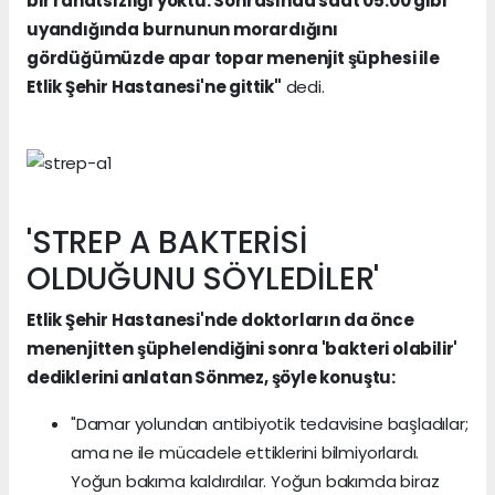
bir rahatsızlığı yoktu. Sonrasında saat 05.00 gibi
uyandığında burnunun morardığını
gördüğümüzde apar topar menenjit şüphesi ile
Etlik Şehir Hastanesi'ne gittik"
dedi.
'STREP A BAKTERİSİ
OLDUĞUNU SÖYLEDİLER'
Etlik Şehir Hastanesi'nde doktorların da önce
menenjitten şüphelendiğini sonra 'bakteri olabilir'
dediklerini anlatan Sönmez, şöyle konuştu:
"Damar yolundan antibiyotik tedavisine başladılar;
ama ne ile mücadele ettiklerini bilmiyorlardı.
Yoğun bakıma kaldırdılar. Yoğun bakımda biraz