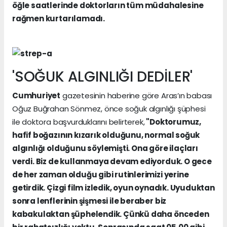
öğle saatlerinde doktorların tüm müdahalesine
rağmen kurtarılamadı.
'SOĞUK ALGINLIĞI DEDİLER'
Cumhuriyet
gazetesinin haberine göre Aras’ın babası
Oğuz Buğrahan Sönmez, önce soğuk algınlığı şüphesi
ile doktora başvurduklarını belirterek,
"Doktorumuz,
hafif boğazının kızarık olduğunu, normal soğuk
algınlığı olduğunu söylemişti. Ona göre ilaçları
verdi. Biz de kullanmaya devam ediyorduk. O gece
de her zaman olduğu gibi rutinlerimizi yerine
getirdik. Çizgi film izledik, oyun oynadık. Uyuduktan
sonra lenflerinin şişmesi ile beraber biz
kabakulaktan şüphelendik. Çünkü daha önceden