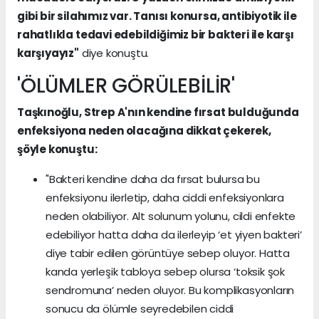
gibi bir silahımız var. Tanısı konursa, antibiyotik ile
rahatlıkla tedavi edebildiğimiz bir bakteri ile karşı
karşıyayız"
diye konuştu.
'ÖLÜMLER GÖRÜLEBİLİR'
Taşkınoğlu, Strep A'nın kendine fırsat bulduğunda
enfeksiyona neden olacağına dikkat çekerek,
şöyle konuştu:
"Bakteri kendine daha da fırsat bulursa bu
enfeksiyonu ilerletip, daha ciddi enfeksiyonlara
neden olabiliyor. Alt solunum yolunu, cildi enfekte
edebiliyor hatta daha da ilerleyip ‘et yiyen bakteri’
diye tabir edilen görüntüye sebep oluyor. Hatta
kanda yerleşik tabloya sebep olursa ‘toksik şok
sendromuna’ neden oluyor. Bu komplikasyonların
sonucu da ölümle seyredebilen ciddi