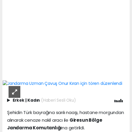
Erkek
|
Kadın
(Haberi Sesli Oku)
Şehidin Türk bayrağına sarılı naaşı, hastane morgundan
alınarak cenaze nakil aracı ile
Giresun Bölge
Jandarma Komutanlığı
na getirildi.