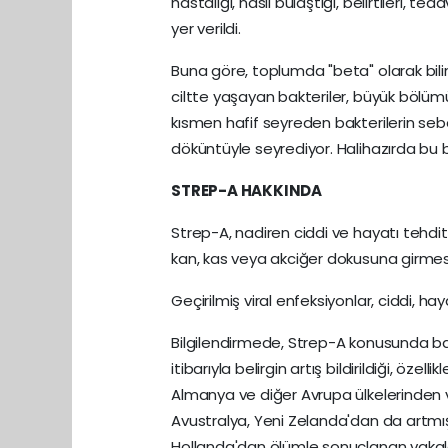
hastalığı, nasıl bulaştığı, belirtileri, t
yer verildi.
Buna göre, toplumda "beta" olarak bil
ciltte yaşayan bakteriler, büyük bölümü
kısmen hafif seyreden bakterilerin sebe
döküntüyle seyrediyor. Halihazırda bu 
STREP-A HAKKINDA
Strep-A, nadiren ciddi ve hayatı tehdi
kan, kas veya akciğer dokusuna girmesi
Geçirilmiş viral enfeksiyonlar, ciddi, hay
Bilgilendirmede, Strep-A konusunda baz
itibarıyla belirgin artış bildirildiği, özel
Almanya ve diğer Avrupa ülkelerinden va
Avustralya, Yeni Zelanda'dan da artmış 
Hollanda'dan ölümle sonuçlanan vakalar 