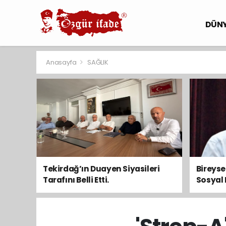
DÜN
Anasayfa
SAĞLIK
Tekirdağ’ın Duayen Siyasileri
Bireys
Tarafını Belli Etti.
Sosyal 
Toplum