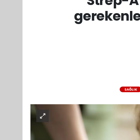
'Strep-A'
gerekenle
SAĞLIK