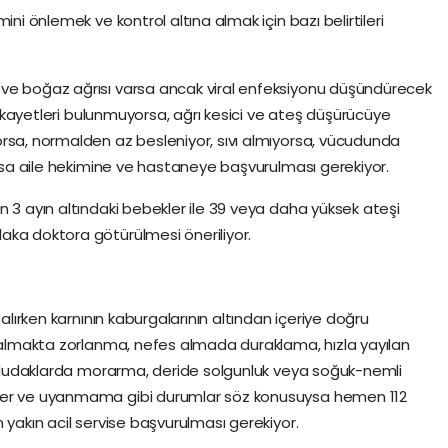
ini önlemek ve kontrol altına almak için bazı belirtileri
ve boğaz ağrısı varsa ancak viral enfeksiyonu düşündürecek
 şikayetleri bulunmuyorsa, ağrı kesici ve ateş düşürücüye
rsa, normalden az besleniyor, sıvı almıyorsa, vücudunda
orsa aile hekimine ve hastaneye başvurulması gerekiyor.
n 3 ayın altındaki bebekler ile 39 veya daha yüksek ateşi
aka doktora götürülmesi öneriliyor.
R
 alırken karnının kaburgalarının altından içeriye doğru
s almakta zorlanma, nefes almada duraklama, hızla yayılan
ya dudaklarda morarma, deride solgunluk veya soğuk-nemli
ler ve uyanmama gibi durumlar söz konusuysa hemen 112
 yakın acil servise başvurulması gerekiyor.