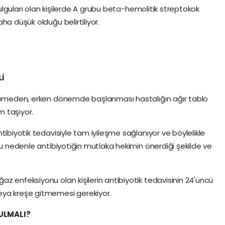
 bulguları olan kişilerde A grubu beta-hemolitik streptokok
ha düşük olduğu belirtiliyor.
Lİ
rlemeden, erken dönemde başlanması hastalığın ağır tablo
 taşıyor.
tibiyotik tedavisiyle tam iyileşme sağlanıyor ve böylelikle
Bu nedenle antibiyotiğin mutlaka hekimin önerdiği şekilde ve
z enfeksiyonu olan kişilerin antibiyotik tedavisinin 24'üncü
eya kreşe gitmemesi gerekiyor.
ULMALI?