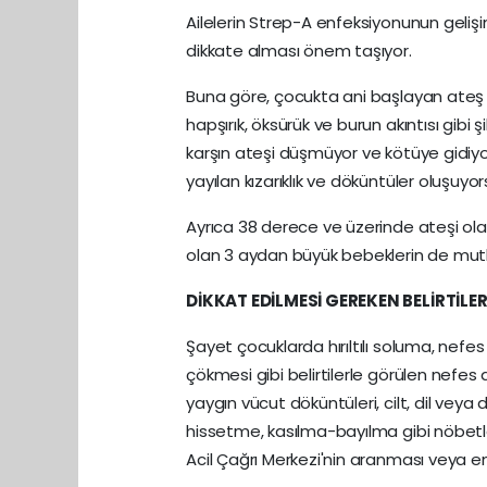
Ailelerin Strep-A enfeksiyonunun gelişim
dikkate alması önem taşıyor.
Buna göre, çocukta ani başlayan ateş 
hapşırık, öksürük ve burun akıntısı gibi
karşın ateşi düşmüyor ve kötüye gidiyo
yayılan kızarıklık ve döküntüler oluşuy
Ayrıca 38 derece ve üzerinde ateşi ola
olan 3 aydan büyük bebeklerin de mutl
DİKKAT EDİLMESİ GEREKEN BELİRTİLE
Şayet çocuklarda hırıltılı soluma, nefes
çökmesi gibi belirtilerle görülen nefe
yaygın vücut döküntüleri, cilt, dil ve
hissetme, kasılma-bayılma gibi nöbet
Acil Çağrı Merkezi'nin aranması veya en