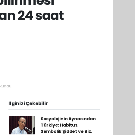
 bilinmesi
an 24 saat
kundu.
İlginizi Çekebilir
Sosyolojinin Aynasından
Türkiye: Habitus,
Sembolik Şiddet ve Biz.