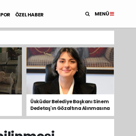
MENÜ
SPOR
ÖZEL HABER
Üsküdar Belediye Başkanı Sinem
Dedetaş'ın Gözaltına Alınmasına
Kamuoyundan Ve Siyasetten
Tepkiler Yükseliyor