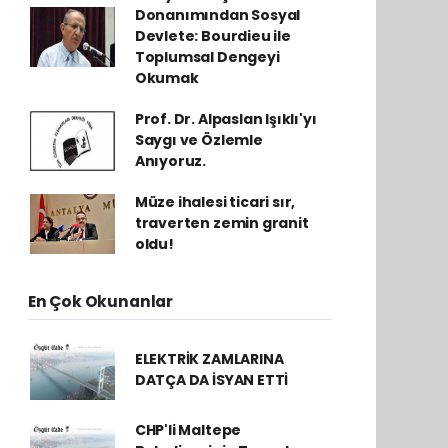
Donanımından Sosyal
Devlete: Bourdieu ile
Toplumsal Dengeyi
Okumak
Prof. Dr. Alpaslan Işıklı'yı
Saygı ve Özlemle
Anıyoruz.
Müze ihalesi ticari sır,
traverten zemin granit
oldu!
En Çok Okunanlar
ELEKTRİK ZAMLARINA
DATÇA DA İSYAN ETTİ
CHP'li Maltepe