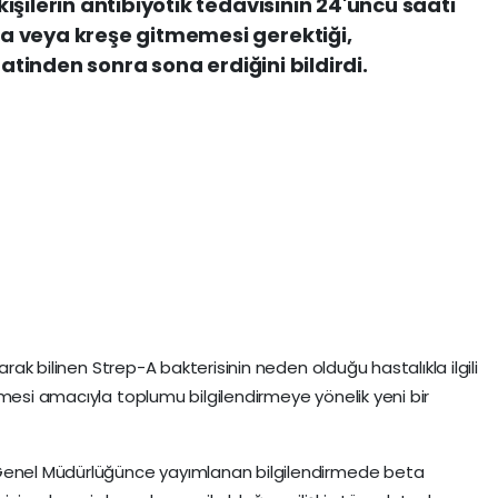
şilerin antibiyotik tedavisinin 24'üncü saati
a veya kreşe gitmemesi gerektiği,
aatinden sonra sona erdiğini bildirdi.
arak bilinen Strep-A bakterisinin neden olduğu hastalıkla ilgili
lmesi amacıyla toplumu bilgilendirmeye yönelik yeni bir
ı Genel Müdürlüğünce yayımlanan bilgilendirmede beta