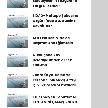
Belediyesinin Tezgahına
Yargı Dur Dedi!
SİDAD- Maltepe Şubesine
Özgür İfade Gazetesinin
Cevabıdır!
Artık Ne Basın, Ne de
Başımız Öne Eğilmesin!
Gümüşhacıköy
Belediyesinden örnek
çalışma
Zehra Özyol Belediye
Personelinin Maaş Artışı
İçin Ek Protokol İmzaladı
Kirletmeyen Temizlik: AT
KESTANESİ ÇAMAŞIR SUYU