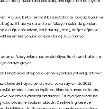
edavisi ve hangi durumların acil olduğuna ilişkin tüm detaylara
inen "A grubu beta-hemolitik streptokoklar" boğaz, burun ve
 boğaz iltihabı ya da ciltte enfeksiyon şeklinde görülen,
p olduğu enfeksiyon, kızıl hastalığı, ateş, boğaz ağrısı ve
bakteri enfeksiyonunu önleyen bir aşı bulunmuyor.
t eden enfeksiyonlara neden olabiliyor. Bu durum, bakterinin
yle ortaya çıkıyor.
atı tehdit edici streptokok enfeksiyonlara yatkınlığı artırıyor.
ı ülkelerde hayatı tehdit edici vaka sayılarında 2022
likle eylül ayından itibaren İngiltere, İrlanda, Fransa, Hollanda,
ka bildirimleri yapıldığı aktarılarak, "Dünya genelinde ise
vaka bildirimleri bulunmaktadır. Özellikle İngiltere ve
da bildirilmiştir. Ülkemizden de az sayıda vaka bildirimi