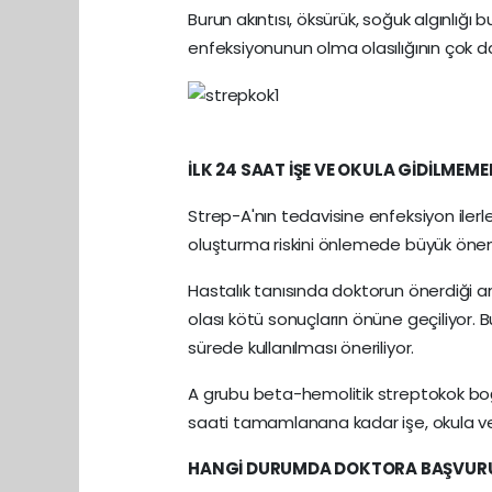
Burun akıntısı, öksürük, soğuk algınlığı
enfeksiyonunun olma olasılığının çok da
İLK 24 SAAT İŞE VE OKULA GİDİLMEME
Strep-A'nın tedavisine enfeksiyon ile
oluşturma riskini önlemede büyük önem
Hastalık tanısında doktorun önerdiği an
olası kötü sonuçların önüne geçiliyor. 
sürede kullanılması öneriliyor.
A grubu beta-hemolitik streptokok boğa
saati tamamlanana kadar işe, okula v
HANGİ DURUMDA DOKTORA BAŞVUR