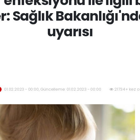
 enfeksiyonu ile ilgili
r: Sağlık Bakanlığı'nd
uyarısı
01.02.2023 - 00:00, Güncelleme: 01.02.2023 - 00:00
21734+ kez o