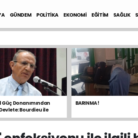
YA
GÜNDEM
POLİTİKA
EKONOMİ
EĞİTİM
SAĞLIK
el Güç Donanımından
BARINMA !
Devlete: Bourdieu ile
sal Dengeyi Okumak