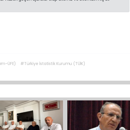
arım-ÜFE)
#Türkiye İstatistik Kurumu (TÜİK)