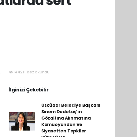
atlarda sert
2
14421+ kez okundu.
İlginizi Çekebilir
Üsküdar Belediye Başkanı
Sinem Dedetaş'ın
Gözaltına Alınmasına
Kamuoyundan Ve
Siyasetten Tepkiler