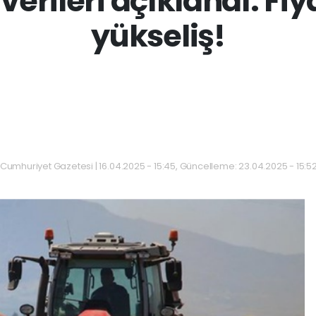
erileri açıklandı: Fiy
yükseliş!
Cumhuriyet Gazetesi | 16.04.2025 - 15:45, Güncelleme: 23.04.2025 - 15:5