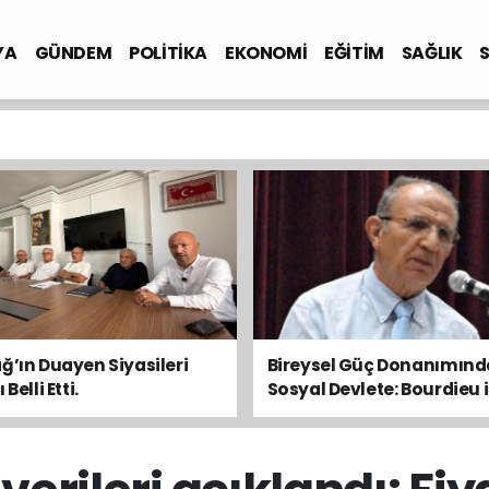
YA
GÜNDEM
POLİTİKA
EKONOMİ
EĞİTİM
SAĞLIK
ğ’ın Duayen Siyasileri
Bireysel Güç Donanımın
Belli Etti.
Sosyal Devlete: Bourdieu i
Toplumsal Dengeyi Oku