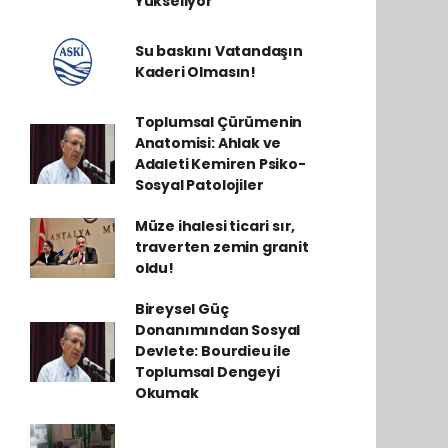
Yükseliyor
Su baskını Vatandaşın
Kaderi Olmasın!
Toplumsal Çürümenin
Anatomisi: Ahlak ve
Adaleti Kemiren Psiko-
Sosyal Patolojiler
Müze ihalesi ticari sır,
traverten zemin granit
oldu!
Bireysel Güç
Donanımından Sosyal
Devlete: Bourdieu ile
Toplumsal Dengeyi
Okumak