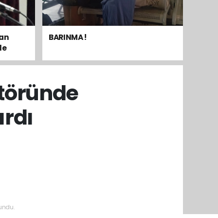
dan
BARINMA !
le
mak
töründe
ırdı
undu.