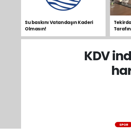
Su baskını Vatandaşın Kaderi
Tekirda
Olmasın!
Tarafını 
KDV in
har
SPOR