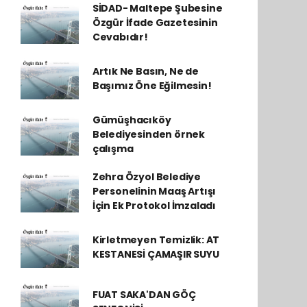
SİDAD- Maltepe Şubesine
Özgür İfade Gazetesinin
Cevabıdır!
Artık Ne Basın, Ne de
Başımız Öne Eğilmesin!
Gümüşhacıköy
Belediyesinden örnek
çalışma
Zehra Özyol Belediye
Personelinin Maaş Artışı
İçin Ek Protokol İmzaladı
Kirletmeyen Temizlik: AT
KESTANESİ ÇAMAŞIR SUYU
FUAT SAKA'DAN GÖÇ