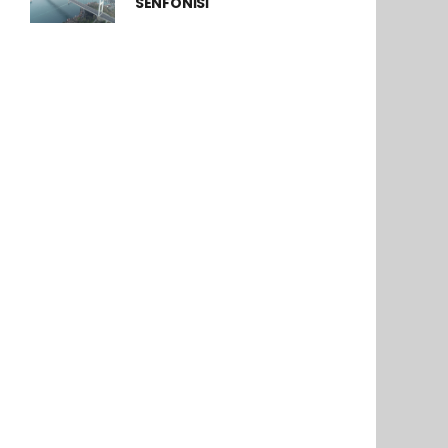
SENFONİSİ