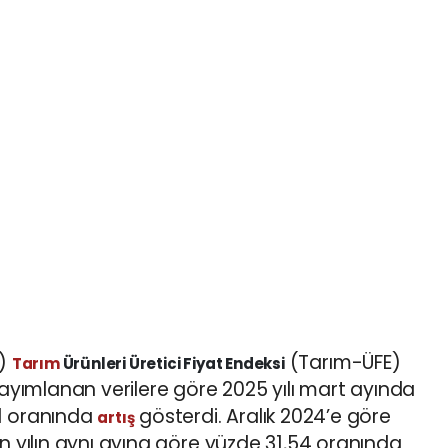
K)
(Tarım-ÜFE)
Tarım
Ürünleri Üretici Fiyat Endeksi
 Yayımlanan verilere göre 2025 yılı mart ayında
91 oranında
gösterdi. Aralık 2024’e göre
artış
en yılın aynı ayına göre yüzde 31,54 oranında