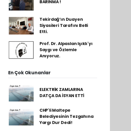
BARINMA !
Tekirdağ’ın Duayen
Siyasileri Tarafını Belli
Etti.
Prof. Dr. Alpaslan Işıklı'yı
Saygı ve Özlemle
Anıyoruz.
En Çok Okunanlar
ELEKTRİK ZAMLARINA
DATÇA DA İSYAN ETTİ
CHP'li Maltepe
Belediyesinin Tezgahına
Yargı Dur Dedi!