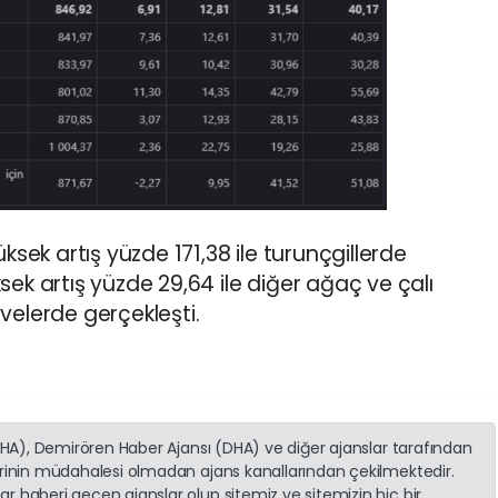
üksek artış yüzde 171,38 ile turunçgillerde
sek artış yüzde 29,64 ile diğer ağaç ve çalı
velerde gerçekleşti.
(İHA), Demirören Haber Ajansı (DHA) ve diğer ajanslar tarafından
erinin müdahalesi olmadan ajans kanallarından çekilmektedir.
r haberi geçen ajanslar olup sitemiz ve sitemizin hiç bir