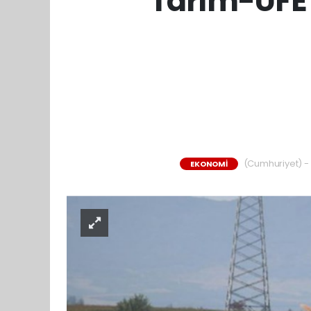
Tarım-ÜFE v
(Cumhuriyet) - 
EKONOMİ