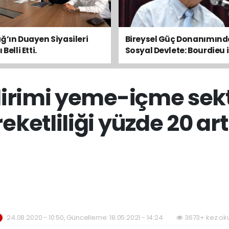
ğ’ın Duayen Siyasileri
Bireysel Güç Donanımın
Belli Etti.
Sosyal Devlete: Bourdieu i
Toplumsal Dengeyi Oku
dirimi yeme-içme sek
eketliliği yüzde 20 art
24.08.2020 - 10:50, Güncelleme: 18.05.2021 - 14:24
3673+ kez ok