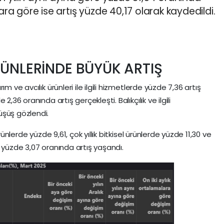
lara göre ise artış yüzde 40,17 olarak kaydedildi.
RÜNLERİNDE BÜYÜK ARTIŞ
m ve avcılık ürünleri ile ilgili hizmetlerde yüzde 7,36 artış
,36 oranında artış gerçekleşti. Balıkçılık ve ilgili
üşüş gözlendi.
rünlerde yüzde 9,61, çok yıllık bitkisel ürünlerde yüzde 11,30 ve
 yüzde 3,07 oranında artış yaşandı.