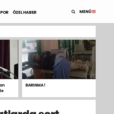
MENÜ
SPOR
ÖZEL HABER
dan
BARINMA !
le
mak