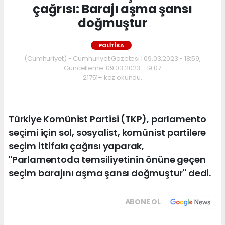
çağrısı: Barajı aşma şansı
doğmuştur
POLİTİKA
(Cumhuriyet) - Cumhuriyet Gazetesi | 09.03.2023 - 18:59,
Güncelleme: 09.03.2023 - 19:07
21751+ kez okundu.
Türkiye Komünist Partisi (TKP), parlamento
seçimi için sol, sosyalist, komünist partilere
seçim ittifakı çağrısı yaparak,
"Parlamentoda temsiliyetinin önüne geçen
seçim barajını aşma şansı doğmuştur" dedi.
ABONE OL