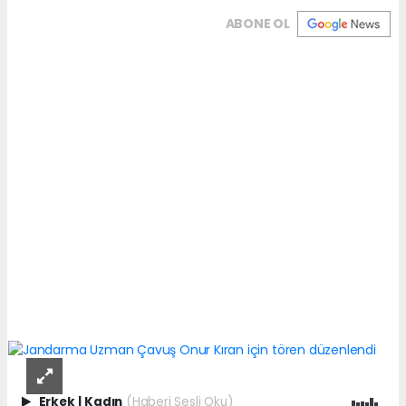
ABONE OL
Erkek
|
Kadın
(Haberi Sesli Oku)