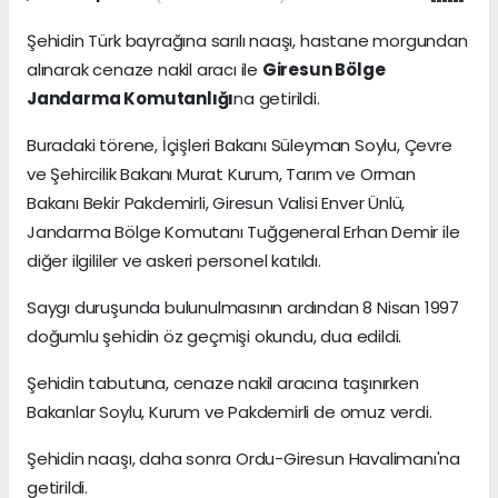
Şehidin Türk bayrağına sarılı naaşı, hastane morgundan
alınarak cenaze nakil aracı ile
Giresun Bölge
Jandarma Komutanlığı
na getirildi.
Buradaki törene, İçişleri Bakanı Süleyman Soylu, Çevre
ve Şehircilik Bakanı Murat Kurum, Tarım ve Orman
Bakanı Bekir Pakdemirli, Giresun Valisi Enver Ünlü,
Jandarma Bölge Komutanı Tuğgeneral Erhan Demir ile
diğer ilgililer ve askeri personel katıldı.
Saygı duruşunda bulunulmasının ardından 8 Nisan 1997
doğumlu şehidin öz geçmişi okundu, dua edildi.
Şehidin tabutuna, cenaze nakil aracına taşınırken
Bakanlar Soylu, Kurum ve Pakdemirli de omuz verdi.
Şehidin naaşı, daha sonra Ordu-Giresun Havalimanı'na
getirildi.