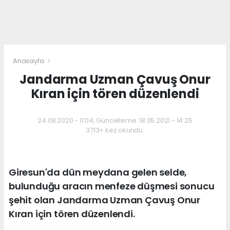
Anasayfa
Jandarma Uzman Çavuş Onur
Kıran için tören düzenlendi
24.08.2020 - 11:04, Güncelleme: 18.05.2021 - 14:25
3713+ kez okundu.
Giresun'da dün meydana gelen selde,
bulunduğu aracın menfeze düşmesi sonucu
şehit olan Jandarma Uzman Çavuş Onur
Kıran için tören düzenlendi.