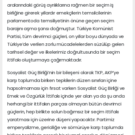
aralarındaki görüş ayrılıklarına rağmen bir seçim iş
birliğine girerek yıllardır emekçilerin temsilcilerinin
parlamentoda temsiliyetinin önüne geçen seçim
barajını aşma şansı doğmuştur. Türkiye Komünist
Partisi, tüm devrimci güçleri, on yıllar boyu dünyada ve
Türkiye’de verilen zorlu mücadelelerden süzülüp gelen
tarihsel değer ve ilkelerimiz doğrultusunda bir seçim
ittifakı oluşturmaya çağırmaktadır.
Sosyalist Güç Birliği’nin bir bileşeni olarak TKP, AKP’ye
karşı toplumda biriken tepkilerin düzen sınırları içine
hapsolmaması için fırsat varken Sosyalist Güç Birliği ve
Emek ve Özgürlük İttifakı içinde yer alan ya da şu anda
herhangi bir ittifakın parçası olmayan bütün devrimci
güçlerin, hep birlikte solun bağımsız bir seçim ittifakı
yaratması için üzerine düşeni yapacaktır. Partimiz
emperyalizme, gericiliğe ve sömürüye karşı toplumda