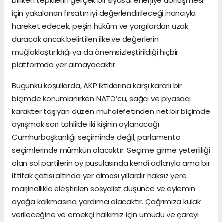
biriken tepkilerin gerçek bir siyasal enerjiye dönüşmesi
için yakalanan fırsatın iyi değerlendirileceği inancıyla
hareket edecek, peşin hüküm ve yargılardan uzak
duracak ancak belirtilen ilke ve değerlerin
muğlaklaştırıldığı ya da önemsizleştirildiği hiçbir
platformda yer almayacaktır.
Bugünkü koşullarda, AKP iktidarına karşı kararlı bir
biçimde konumlanırken NATO’cu, sağcı ve piyasacı
karakter taşıyan düzen muhalefetinden net bir biçimde
ayrışmak son tahlilde iki kişinin oylanacağı
Cumhurbaşkanlığı seçiminde değil, parlamento
seçimlerinde mümkün olacaktır. Seçime girme yeterliliği
olan sol partilerin oy pusulasında kendi adlarıyla ama bir
ittifak çatısı altında yer alması yıllardır haksız yere
marjinallikle eleştirilen sosyalist düşünce ve eylemin
ayağa kalkmasına yardımcı olacaktır. Çağrımıza kulak
verileceğine ve emekçi halkımız için umudu ve çareyi