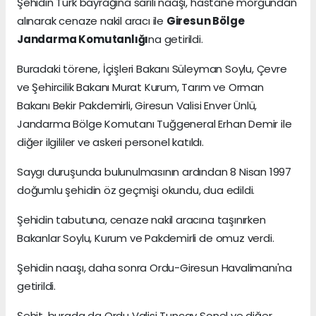
Şehidin Türk bayrağına sarılı naaşı, hastane morgundan
alınarak cenaze nakil aracı ile
Giresun Bölge
Jandarma Komutanlığı
na getirildi.
Buradaki törene, İçişleri Bakanı Süleyman Soylu, Çevre
ve Şehircilik Bakanı Murat Kurum, Tarım ve Orman
Bakanı Bekir Pakdemirli, Giresun Valisi Enver Ünlü,
Jandarma Bölge Komutanı Tuğgeneral Erhan Demir ile
diğer ilgililer ve askeri personel katıldı.
Saygı duruşunda bulunulmasının ardından 8 Nisan 1997
doğumlu şehidin öz geçmişi okundu, dua edildi.
Şehidin tabutuna, cenaze nakil aracına taşınırken
Bakanlar Soylu, Kurum ve Pakdemirli de omuz verdi.
Şehidin naaşı, daha sonra Ordu-Giresun Havalimanı'na
getirildi.
Şehit, burada da Ordu Valisi Tuncay Sonel ve diğer