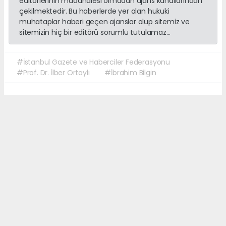
editörlerinin müdahalesi olmadan ajans kanallarından
çekilmektedir. Bu haberlerde yer alan hukuki
muhataplar haberi geçen ajanslar olup sitemiz ve
sitemizin hiç bir editörü sorumlu tutulamaz...
#İstanbul Gazete ve Haberciler Federasyonu
#Prof. Dr. İlber Ortaylı
#İbrahim Bilgin