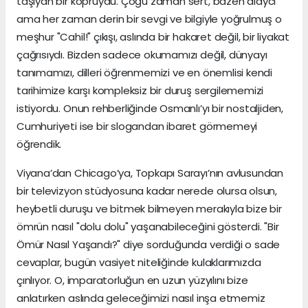
taşıyan bir köprüydü. Çoğu zaman sert, bazen alaycı
ama her zaman derin bir sevgi ve bilgiyle yoğrulmuş o
meşhur "Cahil!" çıkışı, aslında bir hakaret değil, bir liyakat
çağrısıydı. Bizden sadece okumamızı değil, dünyayı
tanımamızı, dilleri öğrenmemizi ve en önemlisi kendi
tarihimize karşı kompleksiz bir duruş sergilememizi
istiyordu. Onun rehberliğinde Osmanlı’yı bir nostaljiden,
Cumhuriyeti ise bir slogandan ibaret görmemeyi
öğrendik.
Viyana’dan Chicago’ya, Topkapı Sarayı’nın avlusundan
bir televizyon stüdyosuna kadar nerede olursa olsun,
heybetli duruşu ve bitmek bilmeyen merakıyla bize bir
ömrün nasıl "dolu dolu" yaşanabileceğini gösterdi. "Bir
Ömür Nasıl Yaşandı?" diye sorduğunda verdiği o sade
cevaplar, bugün vasiyet niteliğinde kulaklarımızda
çınlıyor. O, imparatorluğun en uzun yüzyılını bize
anlatırken aslında geleceğimizi nasıl inşa etmemiz