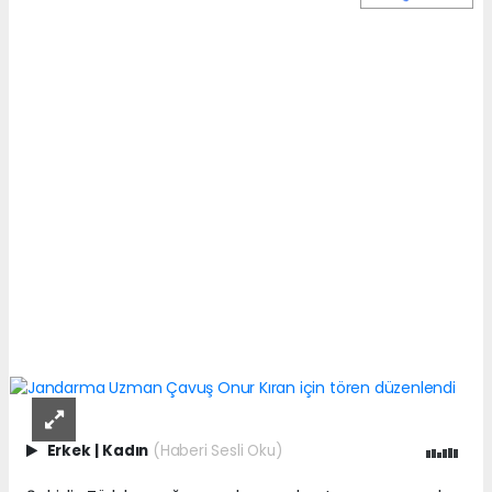
Erkek
|
Kadın
(Haberi Sesli Oku)