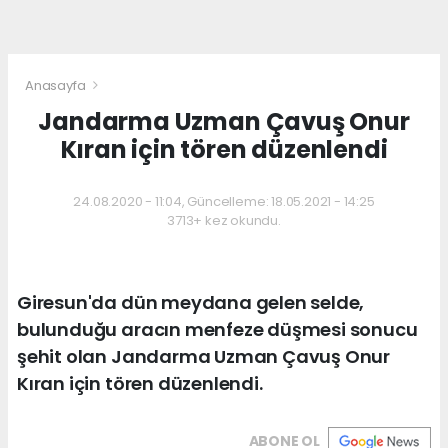
Anasayfa
Jandarma Uzman Çavuş Onur
Kıran için tören düzenlendi
24.08.2020 - 11:04, Güncelleme: 18.05.2021 - 14:25
3713+ kez okundu.
Giresun'da dün meydana gelen selde,
bulunduğu aracın menfeze düşmesi sonucu
şehit olan Jandarma Uzman Çavuş Onur
Kıran için tören düzenlendi.
ABONE OL