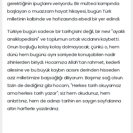
gerektiğinin ipuçlarını veriyordu. Bir mülteci kampında
başlayan o muazzam hayat hikayesi, bugün Türk
milletinin kalbinde ve hafızasında ebedi bir yer edindi.
Türkiye bugün sadece bir tarihçisini değil, bir nevi "ayaklı
ansiklopedisini" ve toplumun ortak vicdanını kaybetti.
Onun boşluğu kolay kolay dolmayacak; çünkü o, hem
dünü hem bugünü aynı saniyede konuşabilen nadir
zihinlerden biriydi. Hocamıza Allah’tan rahmet, kederli
ailesine ve bu büyük kaybın acısını derinden hisseden
aziz milletimize başsağlığı diliyorum. Başımız sağ olsun.
Sizin de dediğiniz gibi hocam, "Herkes tarih okuyamaz
ama herkes tarih yazar"; siz hem okudunuz, hem
anlattınız, hem de adınızı tarihin en saygın sayfalarına
altın harflerle yazdırdınız.