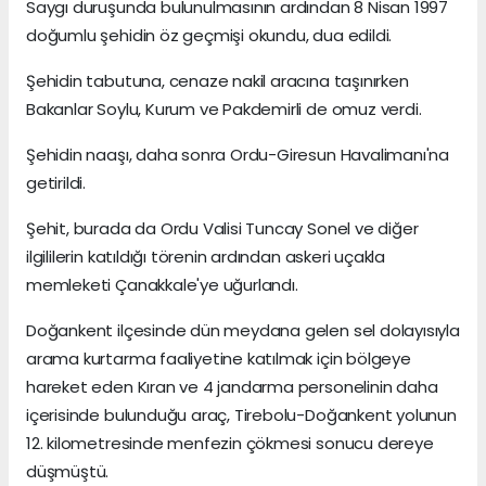
Saygı duruşunda bulunulmasının ardından 8 Nisan 1997
doğumlu şehidin öz geçmişi okundu, dua edildi.
Şehidin tabutuna, cenaze nakil aracına taşınırken
Bakanlar Soylu, Kurum ve Pakdemirli de omuz verdi.
Şehidin naaşı, daha sonra Ordu-Giresun Havalimanı'na
getirildi.
Şehit, burada da Ordu Valisi Tuncay Sonel ve diğer
ilgililerin katıldığı törenin ardından askeri uçakla
memleketi Çanakkale'ye uğurlandı.
Doğankent ilçesinde dün meydana gelen sel dolayısıyla
arama kurtarma faaliyetine katılmak için bölgeye
hareket eden Kıran ve 4 jandarma personelinin daha
içerisinde bulunduğu araç, Tirebolu-Doğankent yolunun
12. kilometresinde menfezin çökmesi sonucu dereye
düşmüştü.