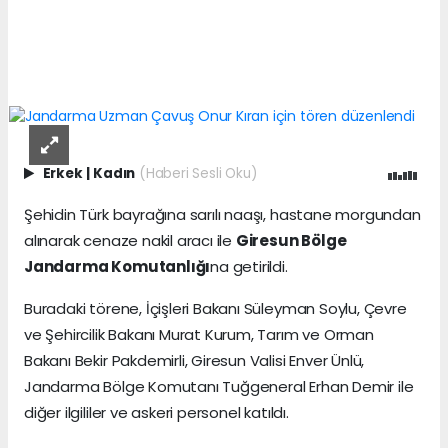
Erkek
|
Kadın
(Haberi Sesli Oku)
Şehidin Türk bayrağına sarılı naaşı, hastane morgundan
alınarak cenaze nakil aracı ile
Giresun Bölge
Jandarma Komutanlığı
na getirildi.
Buradaki törene, İçişleri Bakanı Süleyman Soylu, Çevre
ve Şehircilik Bakanı Murat Kurum, Tarım ve Orman
Bakanı Bekir Pakdemirli, Giresun Valisi Enver Ünlü,
Jandarma Bölge Komutanı Tuğgeneral Erhan Demir ile
diğer ilgililer ve askeri personel katıldı.