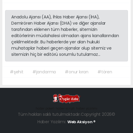
Anadolu Ajansı (AA), İhlas Haber Ajansı (İHA),
Demirören Haber Ajansı (DHA) ve diğer ajanslar
tarafından eklenen tüm haberler, sitemizin
editörlerinin müdahalesi olmadan ajans kanallarından
çekilmektedir. Bu haberlerde yer alan hukuki
muhataplar haberi geçen ajanslar olup sitemiz ve
sitemizin hiç bir editörü sorumlu tutulamaz...
#şehit
#jandarma
#onur kıran
#tören
haber paketi
haber scripti
haber yazılımı
Tüm hakları saklı tutulmaktadır.Copyright 2026©
Haber Yazılımı:
Web Aksiyon ®