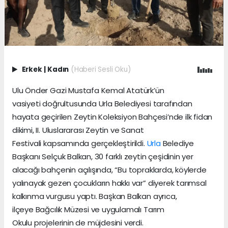
Erkek
|
Kadın
(Haberi Sesli Oku)
Ulu Önder Gazi Mustafa Kemal Atatürk’ün
vasiyeti doğrultusunda Urla Belediyesi tarafından
hayata geçirilen Zeytin Koleksiyon Bahçesi’nde ilk fidan
dikimi, II. Uluslararası Zeytin ve Sanat
Festivali kapsamında gerçekleştirildi.
Urla
Belediye
Başkanı Selçuk Balkan, 30 farklı zeytin çeşidinin yer
alacağı bahçenin açılışında, “Bu topraklarda, köylerde
yalınayak gezen çocukların hakkı var” diyerek tarımsal
kalkınma vurgusu yaptı. Başkan Balkan ayrıca,
ilçeye Bağcılık Müzesi ve uygulamalı Tarım
Okulu projelerinin de müjdesini verdi.