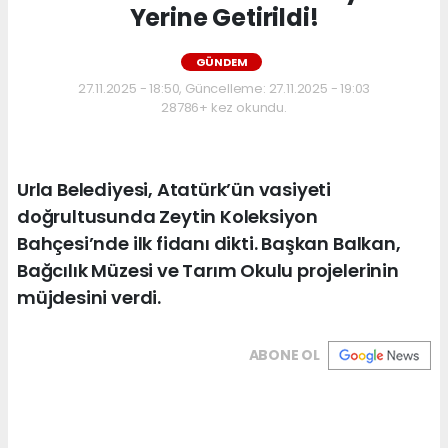
Yerine Getirildi!
GÜNDEM
27.11.2025 - 18:50, Güncelleme: 27.11.2025 - 19:03
28786+ kez okundu.
Urla Belediyesi, Atatürk’ün vasiyeti
doğrultusunda Zeytin Koleksiyon
Bahçesi’nde ilk fidanı dikti. Başkan Balkan,
Bağcılık Müzesi ve Tarım Okulu projelerinin
müjdesini verdi.
ABONE OL