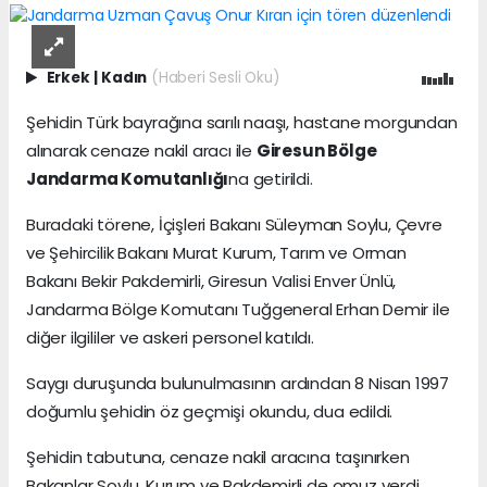
Erkek
|
Kadın
(Haberi Sesli Oku)
Şehidin Türk bayrağına sarılı naaşı, hastane morgundan
alınarak cenaze nakil aracı ile
Giresun Bölge
Jandarma Komutanlığı
na getirildi.
Buradaki törene, İçişleri Bakanı Süleyman Soylu, Çevre
ve Şehircilik Bakanı Murat Kurum, Tarım ve Orman
Bakanı Bekir Pakdemirli, Giresun Valisi Enver Ünlü,
Jandarma Bölge Komutanı Tuğgeneral Erhan Demir ile
diğer ilgililer ve askeri personel katıldı.
Saygı duruşunda bulunulmasının ardından 8 Nisan 1997
doğumlu şehidin öz geçmişi okundu, dua edildi.
Şehidin tabutuna, cenaze nakil aracına taşınırken
Bakanlar Soylu, Kurum ve Pakdemirli de omuz verdi.