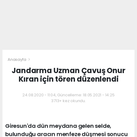
Anasayfa
Jandarma Uzman Çavuş Onur
Kıran için tören düzenlendi
24.08.2020 - 11:04, Güncelleme: 18.05.2021 - 14:25
3713+ kez okundu.
Giresun'da dün meydana gelen selde,
bulunduğu aracın menfeze düşmesi sonucu