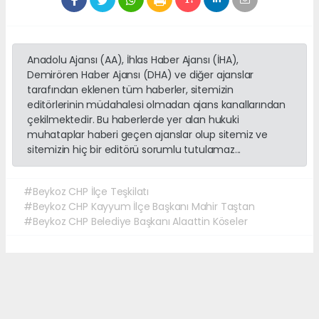
Anadolu Ajansı (AA), İhlas Haber Ajansı (İHA),
Demirören Haber Ajansı (DHA) ve diğer ajanslar
tarafından eklenen tüm haberler, sitemizin
editörlerinin müdahalesi olmadan ajans kanallarından
çekilmektedir. Bu haberlerde yer alan hukuki
muhataplar haberi geçen ajanslar olup sitemiz ve
sitemizin hiç bir editörü sorumlu tutulamaz...
#Beykoz CHP İlçe Teşkilatı
#​Beykoz CHP Kayyum İlçe Başkanı Mahir Taştan
#Beykoz CHP Belediye Başkanı Alaattin Köseler