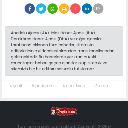
Anadolu Ajansı (AA), İhlas Haber Ajansı (İHA),
Demirören Haber Ajansı (DHA) ve diğer ajanslar
tarafından eklenen tüm haberler, sitemizin
editörlerinin müdahalesi olmadan ajans kanallarından
çekilmektedir. Bu haberlerde yer alan hukuki
muhataplar haberi geçen ajanslar olup sitemiz ve
sitemizin hiç bir editörü sorumlu tutulamaz...
#şehit
#jandarma
#onur kıran
#tören
haber paketi
haber scripti
haber yazılımı
Tüm hakları saklı tutulmaktadır.Copyright 2026©