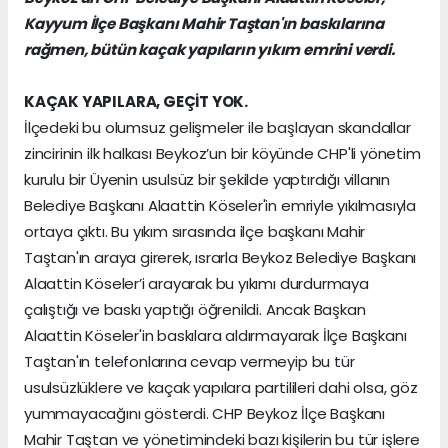
Kayyum İlçe Başkanı Mahir Taştan'ın baskılarına
rağmen, bütün kaçak yapıların yıkım emrini verdi.
KAÇAK YAPILARA, GEÇİT YOK.
İlçedeki bu olumsuz gelişmeler ile başlayan skandallar
zincirinin ilk halkası Beykoz’un bir köyünde CHP'li yönetim
kurulu bir Üyenin usulsüz bir şekilde yaptırdığı villanın
Belediye Başkanı Alaattin Köseler'in emriyle yıkılmasıyla
ortaya çıktı. Bu yıkım sırasında ilçe başkanı Mahir
Taştan'ın araya girerek, ısrarla Beykoz Belediye Başkanı
Alaattin Köseler’i arayarak bu yıkımı durdurmaya
çalıştığı ve baskı yaptığı öğrenildi. Ancak Başkan
Alaattin Köseler'in baskılara aldırmayarak İlçe Başkanı
Taştan'ın telefonlarına cevap vermeyip bu tür
usulsüzlüklere ve kaçak yapılara partilileri dahi olsa, göz
yummayacağını gösterdi. CHP Beykoz İlçe Başkanı
Mahir Taştan ve yönetimindeki bazı kişilerin bu tür işlere