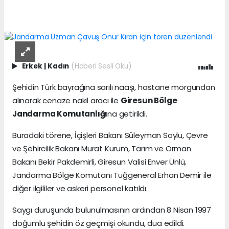
Erkek
|
Kadın
(Haberi Sesli Oku)
Şehidin Türk bayrağına sarılı naaşı, hastane morgundan
alınarak cenaze nakil aracı ile
Giresun Bölge
Jandarma Komutanlığı
na getirildi.
Buradaki törene, İçişleri Bakanı Süleyman Soylu, Çevre
ve Şehircilik Bakanı Murat Kurum, Tarım ve Orman
Bakanı Bekir Pakdemirli, Giresun Valisi Enver Ünlü,
Jandarma Bölge Komutanı Tuğgeneral Erhan Demir ile
diğer ilgililer ve askeri personel katıldı.
Saygı duruşunda bulunulmasının ardından 8 Nisan 1997
doğumlu şehidin öz geçmişi okundu, dua edildi.