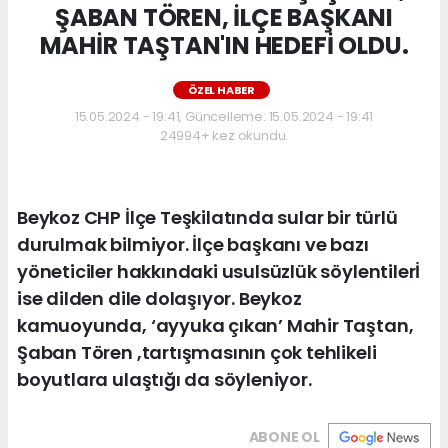
ŞABAN TÖREN, İLÇE BAŞKANI
MAHİR TAŞTAN'IN HEDEFİ OLDU.
ÖZEL HABER
15.05.2024 - 19:41, Güncelleme: 15.05.2024 - 19:41
24994+ kez okundu.
Beykoz CHP İlçe Teşkilatında sular bir türlü
durulmak bilmiyor. İlçe başkanı ve bazı
yöneticiler hakkındaki usulsüzlük söylentilerİ
ise dilden dile dolaşıyor. Beykoz
kamuoyunda, ‘ayyuka çıkan’ Mahir Taştan,
Şaban Tören ,tartışmasının çok tehlikeli
boyutlara ulaştığı da söyleniyor.
ABONE OL