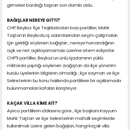
girmeleri bardağı taşıran son damla oldu.
BAĞIŞLAR NEREYE GİTTİ?
CHP Beykoz İlçe Teşkilatından bazı partililer, Mahir
Taştan‘ın Beykozlu iş adamlarından seçim çalışmaları
için geldiği söylenen bağışları , nereye harcandığının
açık ve net açıklayamaması üzerine sitem ediyorlar.
CHP'li partililer, Beykoz’un ünlü işadamının yüklü
miktarda yaptığı söylenen ,bağıştan da ilçe yönetim
kurulu üyelerinin bilgisinin olmadığı , ilçe sayman ve ilçe
Sekreterinin bu konu hakkında partililere bir açıklamada
bulunmamaları kafaları karıştırıyor.
KAÇAK VİLLA KİME AİT?
Ayrıca partililerin iddiasına göre , ilçe başkanı Kayyum
Mahir Taştan ve ilçe Sekreterinin mahalli seçimlerde
kullanılmak üzere gelen bağışları, hangi kaçak villa