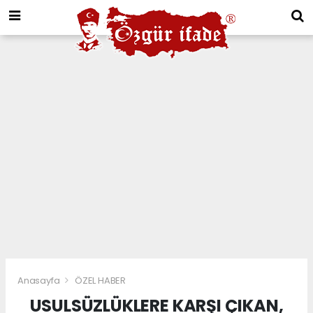
Anasayfa
ÖZEL HABER
USULSÜZLÜKLERE KARŞI ÇIKAN,