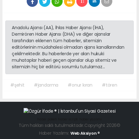
Anadolu Ajansı (AA), İhlas Haber Ajansı (İHA),
Demirören Haber Ajansı (DHA) ve diğer ajanslar
tarafından eklenen tüm haberler, sitemizin
editörlerinin müdahalesi olmadan ajans kanallarından
çekilmektedir. Bu haberlerde yer alan hukuki
muhataplar haberi geçen ajanslar olup sitemiz ve
sitemizin hiç bir editörü sorumlu tutulamaz...
#şehit
#jandarma
#onur kıran
#tören
haber paketi
haber scripti
haber yazılımı
Tüm hakları saklı tutulmaktadır.Copyright 2026©
Haber Yazılımı:
Web Aksiyon ®