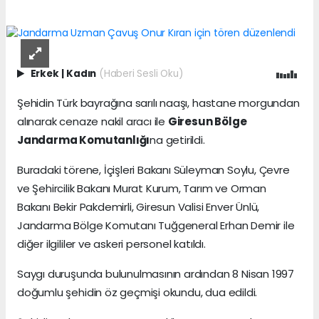
Erkek
|
Kadın
(Haberi Sesli Oku)
Şehidin Türk bayrağına sarılı naaşı, hastane morgundan
alınarak cenaze nakil aracı ile
Giresun Bölge
Jandarma Komutanlığı
na getirildi.
Buradaki törene, İçişleri Bakanı Süleyman Soylu, Çevre
ve Şehircilik Bakanı Murat Kurum, Tarım ve Orman
Bakanı Bekir Pakdemirli, Giresun Valisi Enver Ünlü,
Jandarma Bölge Komutanı Tuğgeneral Erhan Demir ile
diğer ilgililer ve askeri personel katıldı.
Saygı duruşunda bulunulmasının ardından 8 Nisan 1997
doğumlu şehidin öz geçmişi okundu, dua edildi.