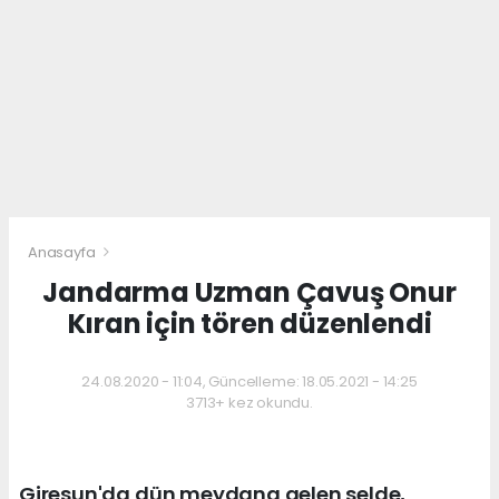
Anasayfa
Jandarma Uzman Çavuş Onur
Kıran için tören düzenlendi
24.08.2020 - 11:04, Güncelleme: 18.05.2021 - 14:25
3713+ kez okundu.
Giresun'da dün meydana gelen selde,