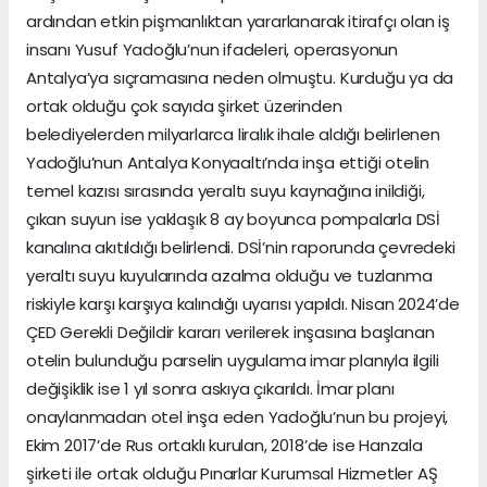
ardından etkin pişmanlıktan yararlanarak itirafçı olan iş
insanı Yusuf Yadoğlu’nun ifadeleri, operasyonun
Antalya’ya sıçramasına neden olmuştu. Kurduğu ya da
ortak olduğu çok sayıda şirket üzerinden
belediyelerden milyarlarca liralık ihale aldığı belirlenen
Yadoğlu’nun Antalya Konyaaltı’nda inşa ettiği otelin
temel kazısı sırasında yeraltı suyu kaynağına inildiği,
çıkan suyun ise yaklaşık 8 ay boyunca pompalarla DSİ
kanalına akıtıldığı belirlendi. DSİ’nin raporunda çevredeki
yeraltı suyu kuyularında azalma olduğu ve tuzlanma
riskiyle karşı karşıya kalındığı uyarısı yapıldı. Nisan 2024’de
ÇED Gerekli Değildir kararı verilerek inşasına başlanan
otelin bulunduğu parselin uygulama imar planıyla ilgili
değişiklik ise 1 yıl sonra askıya çıkarıldı. İmar planı
onaylanmadan otel inşa eden Yadoğlu’nun bu projeyi,
Ekim 2017’de Rus ortaklı kurulan, 2018’de ise Hanzala
şirketi ile ortak olduğu Pınarlar Kurumsal Hizmetler AŞ