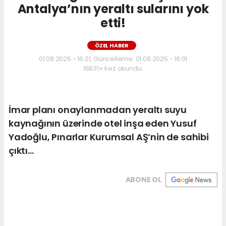
Antalya’nın yeraltı sularını yok
etti!
ÖZEL HABER
01.08.2025 - 16:01, Güncelleme: 01.08.2025 - 16:01
16831+ kez okundu.
İmar planı onaylanmadan yeraltı suyu
kaynağının üzerinde otel inşa eden Yusuf
Yadoğlu, Pınarlar Kurumsal AŞ’nin de sahibi
çıktı…
ABONE OL