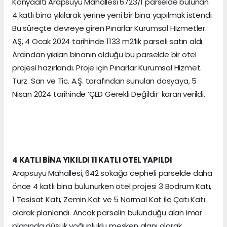
Konyaaltı Arapsuyu Mahallesi 6723/1 parselde bulunan
4 katlı bina yıkılarak yerine yeni bir bina yapılmak istendi.
Bu süreçte devreye giren Pınarlar Kurumsal Hizmetler
AŞ, 4 Ocak 2024 tarihinde 1133 m2’lik parseli satın aldı.
Ardından yıkılan binanın olduğu bu parselde bir otel
projesi hazırlandı. Proje için Pınarlar Kurumsal Hizmet.
Turz. San ve Tic. A.Ş. tarafından sunulan dosyaya, 5
Nisan 2024 tarihinde ‘ÇED Gerekli Değildir’ kararı verildi.
4 KATLI BİNA YIKILDI 11 KATLI OTEL YAPILDI
Arapsuyu Mahallesi, 642 sokağa cepheli parselde daha
önce 4 katlı bina bulunurken otel projesi 3 Bodrum Katı,
1 Tesisat Katı, Zemin Kat ve 5 Normal Kat ile Çatı Katı
olarak planlandı. Ancak parselin bulunduğu alan imar
planında düşük yoğunluklu mesken alanı olarak