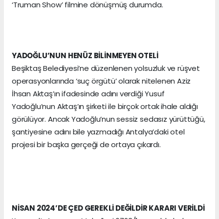
‘Truman Show’ filmine dönüşmüş durumda.
YADOĞLU’NUN HENÜZ BİLİNMEYEN OTELİ
Beşiktaş Belediyesi’ne düzenlenen yolsuzluk ve rüşvet
operasyonlarında ‘suç örgütü’ olarak nitelenen Aziz
İhsan Aktaş’ın ifadesinde adını verdiği Yusuf
Yadoğlu’nun Aktaş’ın şirketi ile birçok ortak ihale aldığı
görülüyor. Ancak Yadoğlu’nun sessiz sedasız yürüttüğü,
şantiyesine adını bile yazmadığı Antalya’daki otel
projesi bir başka gerçeği de ortaya çıkardı.
NİSAN 2024’DE ÇED GEREKLİ DEĞİLDİR KARARI VERİLDİ