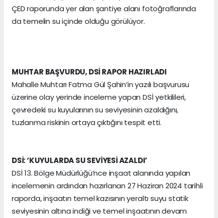
ÇED raporunda yer alan şantiye alanı fotoğraflarında
da temelin su içinde olduğu görülüyor.
MUHTAR BAŞVURDU, DSİ RAPOR HAZIRLADI
Mahalle Muhtarı Fatma Gül Şahin’in yazılı başvurusu
üzerine olay yerinde inceleme yapan DSİ yetkilileri,
çevredeki su kuyularının su seviyesinin azaldığını,
tuzlanma riskinin ortaya çıktığını tespit etti.
DSİ: ‘KUYULARDA SU SEVİYESİ AZALDI’
DSİ 13. Bölge Müdürlüğü’nce inşaat alanında yapılan
incelemenin ardından hazırlanan 27 Haziran 2024 tarihli
raporda, inşaatın temel kazısının yeraltı suyu statik
seviyesinin altına indiği ve temel inşaatının devam