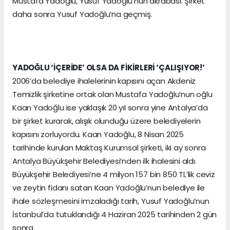
Mustafa Yadoğlu, Yusuf Yadoğlu’nun akrabası. Şirket
daha sonra Yusuf Yadoğlu’na geçmiş.
YADOĞLU ‘İÇERİDE’ OLSA DA FİKİRLERİ ‘ÇALIŞIYOR!’
2006’da belediye ihalelerinin kapısını açan Akdeniz
Temizlik şirketine ortak olan Mustafa Yadoğlu’nun oğlu
Kaan Yadoğlu ise yaklaşık 20 yıl sonra yine Antalya’da
bir şirket kurarak, alışık olunduğu üzere belediyelerin
kapısını zorluyordu. Kaan Yadoğlu, 8 Nisan 2025
tarihinde kurulan Maktaş Kurumsal şirketi, iki ay sonra
Antalya Büyükşehir Belediyesi’nden ilk ihalesini aldı.
Büyükşehir Belediyesi’ne 4 milyon 157 bin 850 TL’lik ceviz
ve zeytin fidanı satan Kaan Yadoğlu’nun belediye ile
ihale sözleşmesini imzaladığı tarih, Yusuf Yadoğlu’nun
İstanbul’da tutuklandığı 4 Haziran 2025 tarihinden 2 gün
sonra.