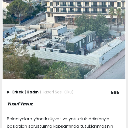
Erkek
|
Kadın
(Haberi Sesli Oku)
Yusuf Yavuz
Belediyelere yönelik rüşvet ve yolsuzluk iddialarıyla
başlatılan soruşturma kapsamında tutuklanmasının