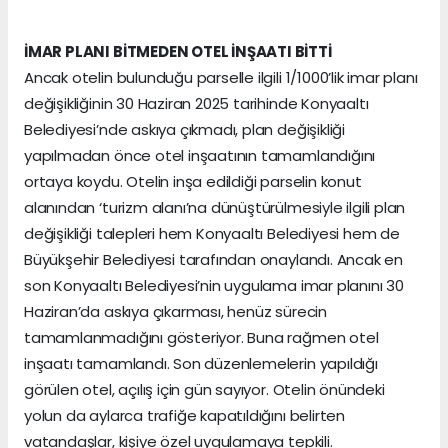
İMAR PLANI BİTMEDEN OTEL İNŞAATI BİTTİ
Ancak otelin bulunduğu parselle ilgili 1/1000’lik imar planı
değişikliğinin 30 Haziran 2025 tarihinde Konyaaltı
Belediyesi’nde askıya çıkmadı, plan değişikliği
yapılmadan önce otel inşaatının tamamlandığını
ortaya koydu. Otelin inşa edildiği parselin konut
alanından ‘turizm alanı’na dünüştürülmesiyle ilgili plan
değişikliği talepleri hem Konyaaltı Belediyesi hem de
Büyükşehir Belediyesi tarafından onaylandı. Ancak en
son Konyaaltı Belediyesi’nin uygulama imar planını 30
Haziran’da askıya çıkarması, henüz sürecin
tamamlanmadığını gösteriyor. Buna rağmen otel
inşaatı tamamlandı. Son düzenlemelerin yapıldığı
görülen otel, açılış için gün sayıyor. Otelin önündeki
yolun da aylarca trafiğe kapatıldığını belirten
vatandaşlar, kişiye özel uygulamaya tepkili.