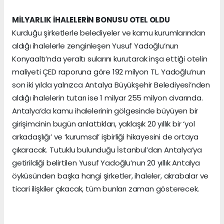
MİLYARLIK İHALELERİN BONUSU OTEL OLDU
Kurduğu şirketlerle belediyeler ve kamu kurumlarından
aldığı ihalelerle zenginleşen Yusuf Yadoğlu’nun
Konyaaltı’nda yeraltı sularını kurutarak inşa ettiği otelin
maliyeti ÇED raporuna göre 192 milyon TL. Yadoğlu’nun
son iki yılda yalnızca Antalya Büyükşehir Belediyesi’nden
aldığı ihalelerin tutarı ise 1 milyar 255 milyon civarında.
Antalya’da kamu ihalelerinin gölgesinde büyüyen bir
girişimcinin bugün anlattıkları, yaklaşık 20 yıllık bir ‘yol
arkadaşlığı’ ve ‘kurumsal’ işbirliği hikayesini de ortaya
çıkaracak. Tutuklu bulunduğu İstanbul’dan Antalya’ya
getirildiği belirtilen Yusuf Yadoğlu’nun 20 yıllık Antalya
öyküsünden başka hangi şirketler, ihaleler, akrabalar ve
ticari ilişkiler çıkacak, tüm bunları zaman gösterecek.