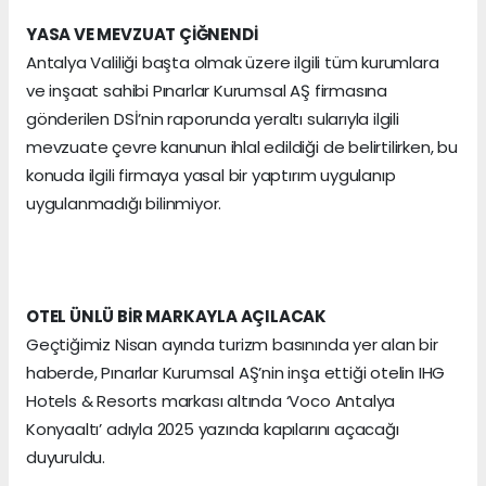
YASA VE MEVZUAT ÇİĞNENDİ
Antalya Valiliği başta olmak üzere ilgili tüm kurumlara
ve inşaat sahibi Pınarlar Kurumsal AŞ firmasına
gönderilen DSİ’nin raporunda yeraltı sularıyla ilgili
mevzuate çevre kanunun ihlal edildiği de belirtilirken, bu
konuda ilgili firmaya yasal bir yaptırım uygulanıp
uygulanmadığı bilinmiyor.
OTEL ÜNLÜ BİR MARKAYLA AÇILACAK
Geçtiğimiz Nisan ayında turizm basınında yer alan bir
haberde, Pınarlar Kurumsal AŞ’nin inşa ettiği otelin IHG
Hotels & Resorts markası altında ‘Voco Antalya
Konyaaltı’ adıyla 2025 yazında kapılarını açacağı
duyuruldu.