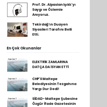
Prof. Dr. Alpaslan Işıklı'yı
Saygı ve Özlemle
Anıyoruz.
Tekirdağ’ın Duayen
Siyasileri Tarafını Belli
Etti.
En Çok Okunanlar
ELEKTRİK ZAMLARINA
DATÇA DA İSYAN ETTİ
CHP'li Maltepe
Belediyesinin Tezgahına
Yargı Dur Dedi!
SİDAD- Maltepe Şubesine
Özgür İfade Gazetesinin