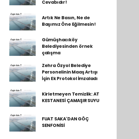
Cevabıdır!
Artık Ne Basın, Ne de
Başımız Öne Eğilmesin!
Gümüşhacıköy
Belediyesinden örnek
çalışma
Zehra Özyol Belediye
Personelinin Maaş Artışı
İçin Ek Protokol İmzaladı
Kirletmeyen Temizlik: AT
KESTANESİ ÇAMAŞIR SUYU
FUAT SAKA'DAN GÖÇ
SENFONİSİ