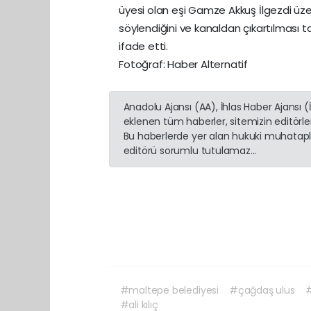
üyesi olan eşi Gamze Akkuş İlgezdi üze
söylendiğini ve kanaldan çıkartılması 
ifade etti.
Fotoğraf: Haber Alternatif
Anadolu Ajansı (AA), İhlas Haber Ajansı 
eklenen tüm haberler, sitemizin editörl
Bu haberlerde yer alan hukuki muhatapla
editörü sorumlu tutulamaz...
#maltepe belediyesi
#çağdaş ulus
#
#ali kılıç