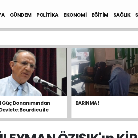
YA
GÜNDEM
POLİTİKA
EKONOMİ
EĞİTİM
SAĞLIK
el Güç Donanımından
BARINMA !
Devlete: Bourdieu ile
sal Dengeyi Okumak