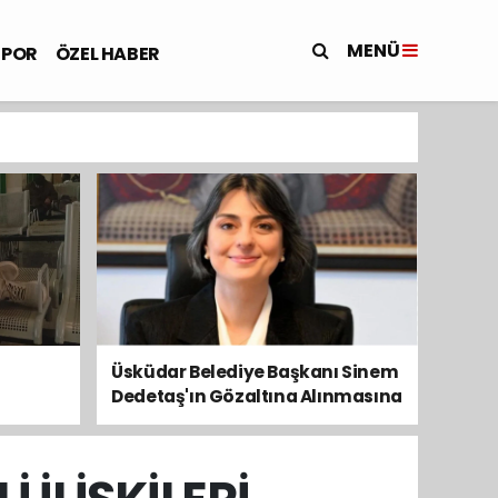
MENÜ
SPOR
ÖZEL HABER
Üsküdar Belediye Başkanı Sinem
Dedetaş'ın Gözaltına Alınmasına
Kamuoyundan Ve Siyasetten
Tepkiler Yükseliyor