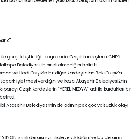
kında başlaması beklenen yolsuzluk soruşturmasının aniden
park"
ile gerçekleştirdiği programda Özışık kardeşlerin CHP’li
altepe Belediyesi ile sınırlı olmadığını belirtti.
yman ve Hadi Özışık’ın bir diğer kardeşi olan Baki Özışık’a
otopark işletmesi verdiğini ve keza Ataşehir Belediyesi2nin
 parayı Özışık kardeşlerin “YEREL MEDYA” adı ile kurdukları bir
elirtti.
bi Ataşehir Belediyesi’nin de adının pek çok yolsuzluk olayı
YON isimli dergisi için ihaleye çıkıldığını ve bu derginin