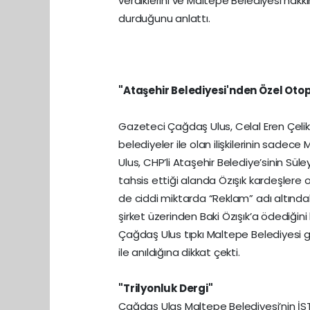
verdiklerini ve Maltepe Belediyesi hak
durduğunu anlattı.
"Ataşehir Belediyesi'nden Özel Oto
Gazeteci Çağdaş Ulus, Celal Eren Çelik 
belediyeler ile olan ilişkilerinin sadece M
Ulus, CHP’li Ataşehir Belediye’sinin Süle
tahsis ettiği alanda Özışık kardeşlere 
de ciddi miktarda “Reklam” adı altındaki
şirket üzerinden Baki Özışık’a ödediğini b
Çağdaş Ulus tıpkı Maltepe Belediyesi gi
ile anıldığına dikkat çekti.
"Trilyonluk Dergi"
Çağdaş Ulaş Maltepe Belediyesi’nin İSTAS