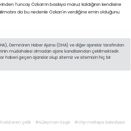
rinden Tuncay Özkan’ın baskıya maruz kaldığının kendisine
talimatını da bu nedenle Özkan'ın verdiğine emin olduğunu
(İHA), Demirören Haber Ajansı (DHA) ve diğer ajanslar tarafından
erinin müdahalesi olmadan ajans kanallarından çekilmektedir.
r haberi geçen ajanslar olup sitemiz ve sitemizin hiç bir
celal eren çelik
#süleyman özışık
#chp maltepe belediyesi