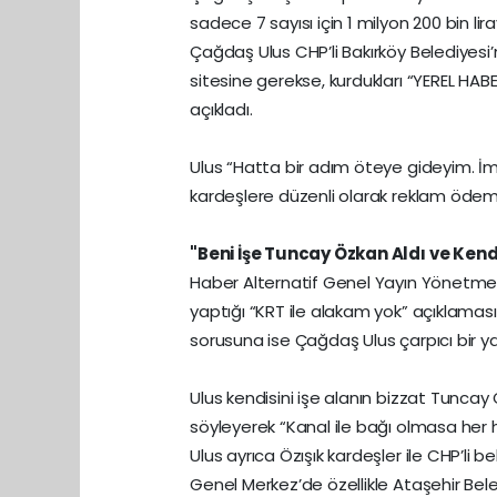
sadece 7 sayısı için 1 milyon 200 bin liray
Çağdaş Ulus CHP’li Bakırköy Belediyesi’
sitesine gerekse, kurdukları “YEREL HAB
açıkladı.
Ulus “Hatta bir adım öteye gideyim. İ
kardeşlere düzenli olarak reklam ödeme
"Beni İşe Tuncay Özkan Aldı ve Kendi
Haber Alternatif Genel Yayın Yönetmeni
yaptığı “KRT ile alakam yok” açıklamas
sorusuna ise Çağdaş Ulus çarpıcı bir ya
Ulus kendisini işe alanın bizzat Tuncay
söyleyerek “Kanal ile bağı olmasa her 
Ulus ayrıca Özışık kardeşler ile CHP’li be
Genel Merkez’de özellikle Ataşehir Bele