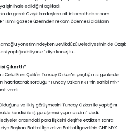
a işin ihale edildiğini açıkladı.
nin de gerek Özışık kardeşlere ait
internethaber.com
ER” isimli gazete üzerinden reklam ödemesi aldıklarını
mamoğlu yönetimindeyken Beylikdüzü Belediyesi’nin de Özışık
si yaptığını biliyoruz” diye konuştu…
si Çıkarttı”
 Celal Eren Çelik'in Tuncay Özkan’ın geçtiğimiz günlerde
ını hatırlatarak sorduğu “Tuncay Özkan KRT’nin sahibi mi?”
nıt verdi.
 Olduğunu ve ilk iş görüşmesini Tuncay Özkan ile yaptığını
halde kendisi ile iş görüşmesi yapmazdım” dedi.
lediyeler arasındaki para ilişkisini deşifre ettikten sonra
diye Başkanı Battal İlgezdi ve Battal İlgezdi’nin CHP MYK