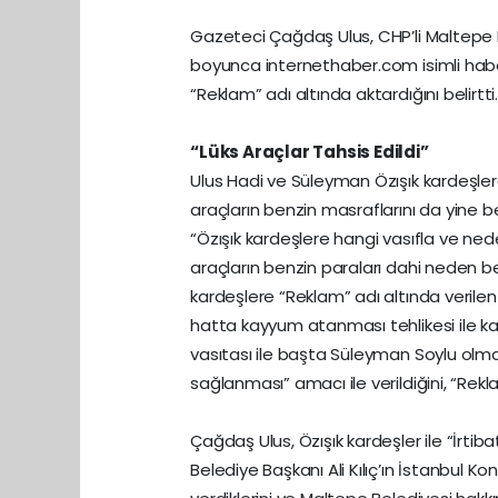
Gazeteci Çağdaş Ulus, CHP’li Maltepe Be
boyunca
internethaber.com
isimli hab
“Reklam” adı altında aktardığını belirtti
“Lüks Araçlar Tahsis Edildi”
Ulus Hadi ve Süleyman Özışık kardeşler
araçların benzin masraflarını da yine be
“Özışık kardeşlere hangi vasıfla ve neden
araçların benzin paraları dahi neden b
kardeşlere “Reklam” adı altında verilen
hatta kayyum atanması tehlikesi ile kar
vasıtası ile başta Süleyman Soylu olmak
sağlanması” amacı ile verildiğini, “Reklam
Çağdaş Ulus, Özışık kardeşler ile “İrti
Belediye Başkanı Ali Kılıç’ın İstanbul 