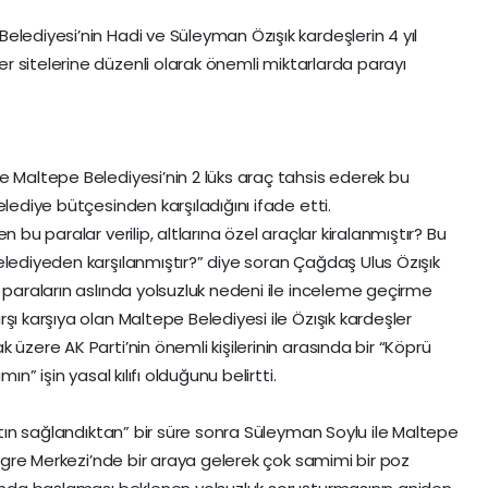
lediyesi’nin Hadi ve Süleyman Özışık kardeşlerin 4 yıl
er sitelerine düzenli olarak önemli miktarlarda parayı
.
e Maltepe Belediyesi’nin 2 lüks araç tahsis ederek bu
lediye bütçesinden karşıladığını ifade etti.
 bu paralar verilip, altlarına özel araçlar kiralanmıştır? Bu
elediyeden karşılanmıştır?” diye soran Çağdaş Ulus Özışık
 paraların aslında yolsuzluk nedeni ile inceleme geçirme
şı karşıya olan Maltepe Belediyesi ile Özışık kardeşler
 üzere AK Parti’nin önemli kişilerinin arasında bir “Köprü
ın” işin yasal kılıfı olduğunu belirtti.
batın sağlandıktan” bir süre sonra Süleyman Soylu ile Maltepe
Kongre Merkezi’nde bir araya gelerek çok samimi bir poz