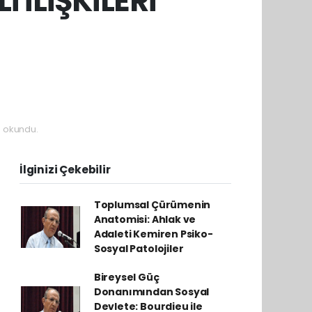
İ İLİŞKİLERİ
 okundu.
İlginizi Çekebilir
Toplumsal Çürümenin
Anatomisi: Ahlak ve
Adaleti Kemiren Psiko-
Sosyal Patolojiler
Bireysel Güç
Donanımından Sosyal
Devlete: Bourdieu ile