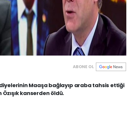
ABONE OL
iyelerinin Maaşa bağlayıp araba tahsis ettiği
 Özışık kanserden öldü.