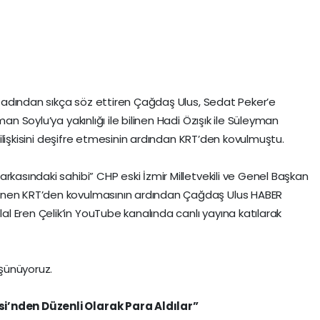
le adından sıkça söz ettiren Çağdaş Ulus, Sedat Peker’e
an Soylu’ya yakınlığı ile bilinen Hadi Özışık ile Süleyman
a ilişkisini deşifre etmesinin ardından KRT’den kovulmuştu.
rkasındaki sahibi” CHP eski İzmir Milletvekili ve Genel Başkan
inen KRT’den kovulmasının ardından Çağdaş Ulus HABER
 Eren Çelik’in YouTube kanalında canlı yayına katılarak
şünüyoruz.
si’nden Düzenli Olarak Para Aldılar”