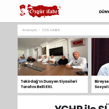
DÜN
Anasayfa
ÖZEL HABER
Tekirdağ’ın Duayen Siyasileri
Bireys
Tarafını Belli Etti.
Sosyal 
Toplum