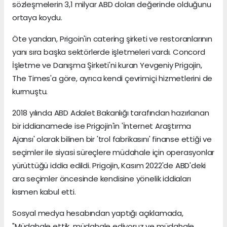
sözleşmelerin 3,1 milyar ABD doları değerinde olduğunu
ortaya koydu.
Öte yandan, Prigoin'in catering şirketi ve restoranlarının
yanı sıra başka sektörlerde işletmeleri vardı. Concord
İşletme ve Danışma Şirketi'ni kuran Yevgeniy Prigojin,
The Times'a göre, ayrıca kendi çevrimiçi hizmetlerini de
kurmuştu.
2018 yılında ABD Adalet Bakanlığı tarafından hazırlanan
bir iddianamede ise Prigojin'in 'İnternet Araştırma
Ajansı' olarak bilinen bir 'trol fabrikasını' finanse ettiği ve
seçimler ile siyasi süreçlere müdahale için operasyonlar
yürüttüğü iddia edildi. Prigojin, Kasım 2022'de ABD'deki
ara seçimler öncesinde kendisine yönelik iddiaları
kısmen kabul etti.
Sosyal medya hesabından yaptığı açıklamada,
"Müdahale ettik, müdahale ediyoruz ve müdahale