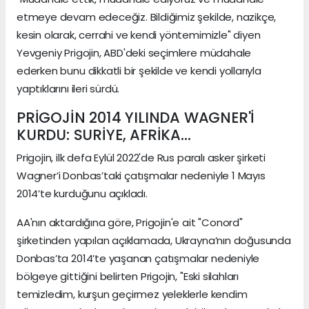
etmeye devam edeceğiz. Bildiğimiz şekilde, nazikçe,
kesin olarak, cerrahi ve kendi yöntemimizle" diyen
Yevgeniy Prigojin, ABD'deki seçimlere müdahale
ederken bunu dikkatli bir şekilde ve kendi yollarıyla
yaptıklarını ileri sürdü.
PRİGOJİN 2014 YILINDA WAGNER'İ
KURDU: SURİYE, AFRİKA...
Prigojin, ilk defa Eylül 2022'de Rus paralı asker şirketi
Wagner’i Donbas’taki çatışmalar nedeniyle 1 Mayıs
2014’te kurduğunu açıkladı.
AA'nın aktardığına göre, Prigojin'e ait "Conord"
şirketinden yapılan açıklamada, Ukrayna’nın doğusunda
Donbas’ta 2014’te yaşanan çatışmalar nedeniyle
bölgeye gittiğini belirten Prigojin, "Eski silahları
temizledim, kurşun geçirmez yeleklerle kendim