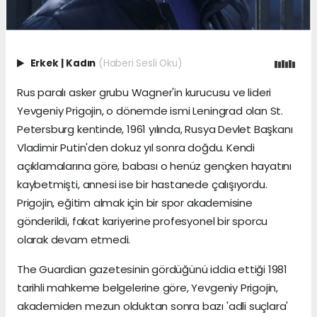
Erkek
|
Kadın
(Haberi Sesli Oku)
Rus paralı asker grubu Wagner'in kurucusu ve lideri
Yevgeniy Prigojin, o dönemde ismi Leningrad olan St.
Petersburg kentinde, 1961 yılında, Rusya Devlet Başkanı
Vladimir Putin'den dokuz yıl sonra doğdu. Kendi
açıklamalarına göre, babası o henüz gençken hayatını
kaybetmişti, annesi ise bir hastanede çalışıyordu.
Prigojin, eğitim almak için bir spor akademisine
gönderildi, fakat kariyerine profesyonel bir sporcu
olarak devam etmedi.
The Guardian gazetesinin gördüğünü iddia ettiği 1981
tarihli mahkeme belgelerine göre, Yevgeniy Prigojin,
akademiden mezun olduktan sonra bazı 'adli suçlara'