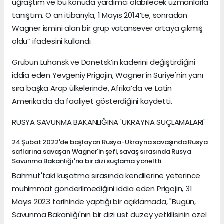
uğraştım ve bu konuda yardımcı olabilecek uzmanlarla
tanıştım. O an itibarıyla, 1 Mayıs 2014’te, sonradan
Wagner ismini alan bir grup vatansever ortaya çıkmış
oldu” ifadesini kullandı.
Grubun Luhansk ve Donetsk’in kaderini değiştirdiğini
iddia eden Yevgeniy Prigojin, Wagner’in Suriye'nin yanı
sıra başka Arap ülkelerinde, Afrika’da ve Latin
Amerika’da da faaliyet gösterdiğini kaydetti.
RUSYA SAVUNMA BAKANLIĞINA 'UKRAYNA SUÇLAMALARI'
24 Şubat 2022'de başlayan Rusya-Ukrayna savaşında Rusya
saflarına savaşan Wagner'in şefi, savaş sırasında Rusya
Savunma Bakanlığı'na bir dizi suçlama yöneltti.
Bahmut'taki kuşatma sırasında kendilerine yeterince
mühimmat gönderilmediğini iddia eden Prigojin, 31
Mayıs 2023 tarihinde yaptığı bir açıklamada, "Bugün,
Savunma Bakanlığı'nın bir dizi üst düzey yetkilisinin özel