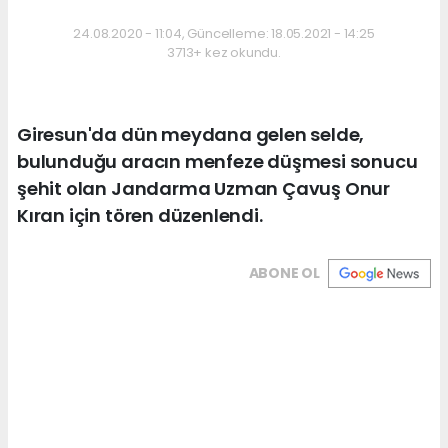
24.08.2020 - 11:04, Güncelleme: 18.05.2021 - 14:25
3713+ kez okundu.
Giresun'da dün meydana gelen selde,
bulunduğu aracın menfeze düşmesi sonucu
şehit olan Jandarma Uzman Çavuş Onur
Kıran için tören düzenlendi.
ABONE OL