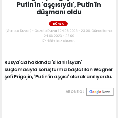
Putin'in 'aşçısıydı', Putin'in
düşmanı oldu
DÜNYA
(Gazete Duvar) - Gazete Duvar | 24.06.2023 - 23:00, Güncelleme:
24.06.2023 - 23:00
174488+ kez okundu.
Rusya'da hakkında 'silahlı isyan'
suçlamasıyla soruşturma başlatılan Wagner
şefi Prigojin, 'Putin'in aşçısı' olarak anılıyordu.
ABONE OL