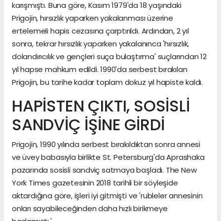
karışmıştı. Buna göre, Kasım 1979'da 18 yaşındaki
Prigojin, hırsızlık yaparken yakalanması üzerine
ertelemeli hapis cezasına çarptırıldı. Ardından, 2 yıl
sonra, tekrar hırsızlık yaparken yakalanınca 'hırsızlık,
dolandırıcılık ve gençleri suça bulaştırma' suçlarından 12
yıl hapse mahkum edildi. 1990'da serbest bırakılan
Prigojin, bu tarihe kadar toplam dokuz yıl hapiste kaldı.
HAPİSTEN ÇIKTI, SOSİSLİ
SANDVİÇ İŞİNE GİRDİ
Prigojin, 1990 yılında serbest bırakıldıktan sonra annesi
ve üvey babasıyla birlikte St. Petersburg'da Aprashaka
pazarında sosisli sandviç satmaya başladı. The New
York Times gazetesinin 2018 tarihli bir söyleşide
aktardığına göre, işleri iyi gitmişti ve 'rubleler annesinin
onları sayabileceğinden daha hızlı birikmeye