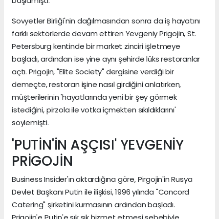
başlamıştı.'
Sovyetler Birliği'nin dağılmasından sonra da iş hayatını
farklı sektörlerde devam ettiren Yevgeniy Prigojin, St.
Petersburg kentinde bir market zinciri işletmeye
başladı, ardından ise yine aynı şehirde lüks restoranlar
açtı. Prigojin, "Elite Society" dergisine verdiği bir
demeçte, restoran işine nasıl girdiğini anlatırken,
müşterilerinin 'hayatlarında yeni bir şey görmek
istediğini, pirzola ile votka içmekten sıkıldıklarını'
söylemişti.
'PUTİN'İN AŞÇISI' YEVGENİY
PRİGOJİN
Business Insider'ın aktardığına göre, Pirgojin'in Rusya
Devlet Başkanı Putin ile ilişkisi, 1996 yılında "Concord
Catering" şirketini kurmasının ardından başladı.
Prigojin'e Putin'e sık sık hizmet etmesi sebebiyle