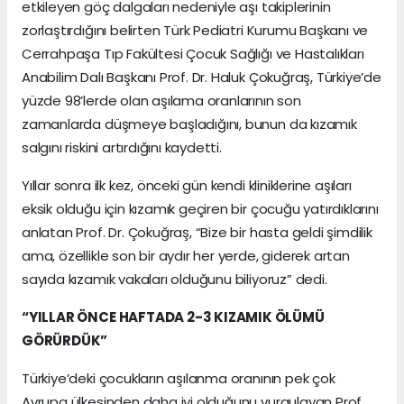
etkileyen göç dalgaları nedeniyle aşı takiplerinin
zorlaştırdığını belirten Türk Pediatri Kurumu Başkanı ve
Cerrahpaşa Tıp Fakültesi Çocuk Sağlığı ve Hastalıkları
Anabilim Dalı Başkanı Prof. Dr. Haluk Çokuğraş, Türkiye’de
yüzde 98’lerde olan aşılama oranlarının son
zamanlarda düşmeye başladığını, bunun da kızamık
salgını riskini artırdığını kaydetti.
Yıllar sonra ilk kez, önceki gün kendi kliniklerine aşıları
eksik olduğu için kızamık geçiren bir çocuğu yatırdıklarını
anlatan Prof. Dr. Çokuğraş, “Bize bir hasta geldi şimdilik
ama, özellikle son bir aydır her yerde, giderek artan
sayıda kızamık vakaları olduğunu biliyoruz” dedi.
“YILLAR ÖNCE HAFTADA 2-3 KIZAMIK ÖLÜMÜ
GÖRÜRDÜK”
Türkiye’deki çocukların aşılanma oranının pek çok
Avrupa ülkesinden daha iyi olduğunu vurgulayan Prof.