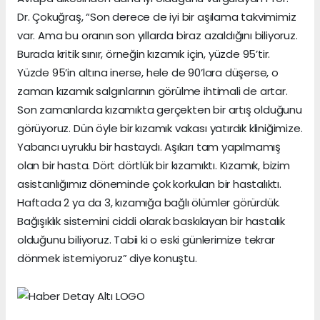
Dr. Çokuğraş, “Son derece de iyi bir aşılama takvimimiz
var. Ama bu oranın son yıllarda biraz azaldığını biliyoruz.
Burada kritik sınır, örneğin kızamık için, yüzde 95’tir.
Yüzde 95’in altına inerse, hele de 90’lara düşerse, o
zaman kızamık salgınlarının görülme ihtimali de artar.
Son zamanlarda kızamıkta gerçekten bir artış olduğunu
görüyoruz. Dün öyle bir kızamık vakası yatırdık kliniğimize.
Yabancı uyruklu bir hastaydı. Aşıları tam yapılmamış
olan bir hasta. Dört dörtlük bir kızamıktı. Kızamık, bizim
asistanlığımız döneminde çok korkulan bir hastalıktı.
Haftada 2 ya da 3, kızamığa bağlı ölümler görürdük.
Bağışıklık sistemini ciddi olarak baskılayan bir hastalık
olduğunu biliyoruz. Tabii ki o eski günlerimize tekrar
dönmek istemiyoruz” diye konuştu.