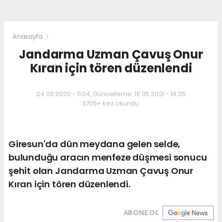
Anasayfa
Jandarma Uzman Çavuş Onur
Kıran için tören düzenlendi
24.08.2020 - 11:04, Güncelleme: 18.05.2021 - 14:25
3705+ kez okundu.
Giresun'da dün meydana gelen selde,
bulunduğu aracın menfeze düşmesi sonucu
şehit olan Jandarma Uzman Çavuş Onur
Kıran için tören düzenlendi.
ABONE OL