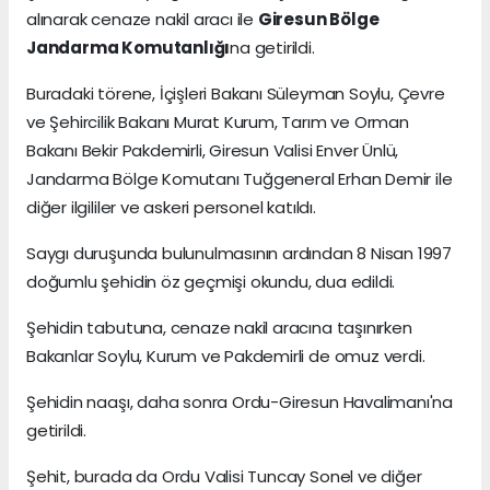
alınarak cenaze nakil aracı ile
Giresun Bölge
Jandarma Komutanlığı
na getirildi.
Buradaki törene, İçişleri Bakanı Süleyman Soylu, Çevre
ve Şehircilik Bakanı Murat Kurum, Tarım ve Orman
Bakanı Bekir Pakdemirli, Giresun Valisi Enver Ünlü,
Jandarma Bölge Komutanı Tuğgeneral Erhan Demir ile
diğer ilgililer ve askeri personel katıldı.
Saygı duruşunda bulunulmasının ardından 8 Nisan 1997
doğumlu şehidin öz geçmişi okundu, dua edildi.
Şehidin tabutuna, cenaze nakil aracına taşınırken
Bakanlar Soylu, Kurum ve Pakdemirli de omuz verdi.
Şehidin naaşı, daha sonra Ordu-Giresun Havalimanı'na
getirildi.
Şehit, burada da Ordu Valisi Tuncay Sonel ve diğer