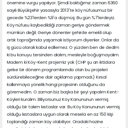
önemine vurgu yapılıyor. Şimdi baktığımız zaman 6360
sayılı Büyükşehir yasasıyla 2013'te köy nüfusumuz bir
gecede %23'lerden %9'a düşmüş. Bu gün %7'lerdeyiz.
Köy nüfusu kaybedildiği zaman geriye göndermek
mümkün değil. Geriye dönenler şehirde emekli olup
artık toprağımda yaşamak istiyorum diyenler. Onlar da
iş gücü olarak kabul edilemez. O yüzden ben de dedim
ki bu konuyu tersinden alalım, mesleyle boğuşmayalım.
Madem ki Köy-Kent projemiz yok (CHP şu an iktidara
gelse bir dönem programlarında olan bu projeleri
sürdürebileceğine dair açıklama yapmadı.) Kırsal
kalkınmaya yönelik hangi projesinin olduğunu da
göremedim. O zaman biz başka bir şeyi yapalım Kent-
Köyleri kuralım. Biliyorsunuz Köy Kanununun vermiş
olduğu bir takım kıstaslar var. Bu Köy Kanununun vermiş
olduğu kıstaslara uygun olarak mesela en az 150 kişi
toplandığı zaman köy olabiliyor. Oradaki hazine