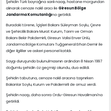
Şehidin Türk bayrağına sarılı naaşı, hastane morgundan
alınarak cenaze nakil aracı ile
Giresun Bölge
Jandarma Komutanlığı
na getirildi.
Buradaki törene, İçişleri Bakanı Süleyman Soylu, Çevre
ve Şehircilik Bakanı Murat Kurum, Tarım ve Orman
Bakanı Bekir Pakdemirli, Giresun Valisi Enver Ünlü,
Jandarma Bölge Komutanı Tuğgeneral Erhan Demir ile
diğer ilgililer ve askeri personel katıldı.
Saygı duruşunda bulunulmasının ardından 8 Nisan 1997
doğumlu şehidin öz geçmişi okundu, dua edildi.
Şehidin tabutuna, cenaze nakil aracına taşınırken
Bakanlar Soylu, Kurum ve Pakdemirli de omuz verdi.
Şehidin naaşı, daha sonra Ordu-Giresun Havalimanı'na
getirildi.