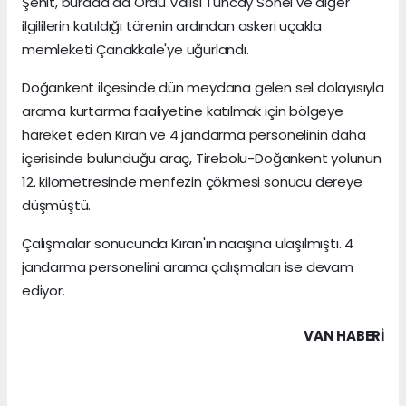
Şehit, burada da Ordu Valisi Tuncay Sonel ve diğer
ilgililerin katıldığı törenin ardından askeri uçakla
memleketi Çanakkale'ye uğurlandı.
Doğankent ilçesinde dün meydana gelen sel dolayısıyla
arama kurtarma faaliyetine katılmak için bölgeye
hareket eden Kıran ve 4 jandarma personelinin daha
içerisinde bulunduğu araç, Tirebolu-Doğankent yolunun
12. kilometresinde menfezin çökmesi sonucu dereye
düşmüştü.
Çalışmalar sonucunda Kıran'ın naaşına ulaşılmıştı. 4
jandarma personelini arama çalışmaları ise devam
ediyor.
VAN HABERİ