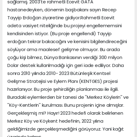
sağlamış. 2003'te rahmetli Ecevit GATA
hastanedeyken, dönemin başbakanı sayın Recep
Tayyip Erdoğan ziyaretine gidiyor.Rahmetli Ecevit
adeta vasiyet niteliğinde bu projeyi engellememsini
kendisinden istiyor. (Bu proje engellendi) Tayyip
erdoğan tekrar bakacağını ve kenisini bilgilendireceğini
söylüyor ama maalesef gelişme olmuyor. Bu arada
çoğu kişi bilmez, Dünya Bankasının verdiği 300 milyon
Dolar destek kullanlmadığı için geri iade ediliyor. Daha
sonra 2010 yılında 2010- 2023 Bütünleşik Kentsel
Gelişme Stratejisi ve Eylem Planı (KENTGES) projesi
hazırlanıyor. Bu proje şehirciliğin planlanması ile ilgili.
Buradaki eylemlerden bir tanesi de ''Merkez Köylerin'' ve
''Köy-Kentlerin'' kurulması. Bunu projenin içine almışlar.
Gerçekleşmiş mi? Hayır! 2023 hedefi olarak belirlenen
Merkez Köy ve Köykent hedefinin, 2022 yılına
geldiğimizde gerçekleşmediğini görüyoruz. Yani kağıt
üzerinde kalmış.