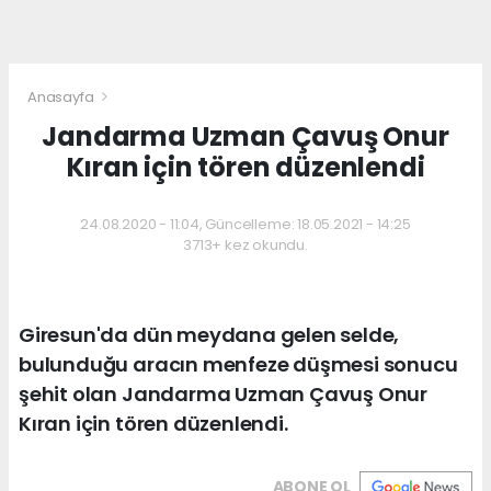
Anasayfa
Jandarma Uzman Çavuş Onur
Kıran için tören düzenlendi
24.08.2020 - 11:04, Güncelleme: 18.05.2021 - 14:25
3713+ kez okundu.
Giresun'da dün meydana gelen selde,
bulunduğu aracın menfeze düşmesi sonucu
şehit olan Jandarma Uzman Çavuş Onur
Kıran için tören düzenlendi.
ABONE OL