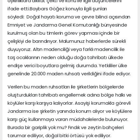
aykırılıklara dikkat çekti ve konu ile ilgili düşüncelerini
ifade etti.Baybars Göğez konuyla ilgili şunları
söyledi: Doğal hayatı koruma ve çevre bilinci açısından
Emniyet ve Jandarma Genel Komutanlığı bünyesinde
kurulmuş olan bu timlerin görev yapması içinde bir
çelişkiyi de barındırıyor. Malumunuz haberlerde sürekli
duyuyoruz. Altın madenciliği veya farklı madencilik ile
taş ocaklarının neden olduğu doğa tahribatı ülkede
endişe verici boyutlara gelmiş durumda. Yetkililer ülke
genelinde 20.000 maden ruhsatı verildiğini ifade ediyor.
Verilen bu maden ruhsatları ile şirketlerin bölgelerde
oluşturdukları tahribatı engellemek adına bölge halkı ve
köylüler karşı karşıya kalıyorlar. Asayişi korumakla görevli
Jandarma ise şirketin yanında konum alıyor ve köylülere
karşı güç kullanmaya varan müdahalelerde bulunuyor.
Burada bir gariplik yok mu? Fındık ve zeytin bahçeleri
tarumar ediliyor, doğal bitki örtüsü yok ediliyor.