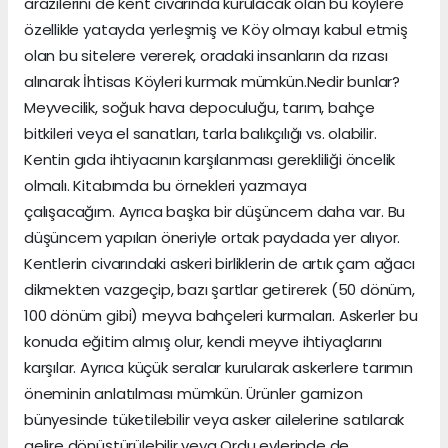
arazilerini de kent civarında kurulacak olan bu köylere
özellikle yatayda yerleşmiş ve Köy olmayı kabul etmiş
olan bu sitelere vererek, oradaki insanların da rızası
alınarak İhtisas Köyleri kurmak mümkün.Nedir bunlar?
Meyvecilik, soğuk hava depoculuğu, tarım, bahçe
bitkileri veya el sanatları, tarla balıkçılığı vs. olabilir.
Kentin gıda ihtiyacının karşılanması gerekliliği öncelik
olmalı. Kitabımda bu örnekleri yazmaya
çalışacağım. Ayrıca başka bir düşüncem daha var. Bu
düşüncem yapılan öneriyle ortak paydada yer alıyor.
Kentlerin civarındaki askeri birliklerin de artık çam ağacı
dikmekten vazgeçip, bazı şartlar getirerek (50 dönüm,
100 dönüm gibi) meyva bahçeleri kurmaları. Askerler bu
konuda eğitim almış olur, kendi meyve ihtiyaçlarını
karşılar. Ayrıca küçük seralar kurularak askerlere tarımın
öneminin anlatılması mümkün. Ürünler garnizon
bünyesinde tüketilebilir veya asker ailelerine satılarak
gelire dönüştürülebilir veya Ordu evlerinde de