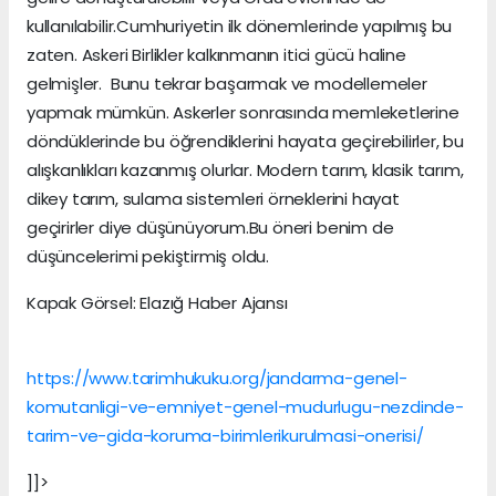
kullanılabilir.Cumhuriyetin ilk dönemlerinde yapılmış bu
zaten. Askeri Birlikler kalkınmanın itici gücü haline
gelmişler. Bunu tekrar başarmak ve modellemeler
yapmak mümkün. Askerler sonrasında memleketlerine
döndüklerinde bu öğrendiklerini hayata geçirebilirler, bu
alışkanlıkları kazanmış olurlar. Modern tarım, klasik tarım,
dikey tarım, sulama sistemleri örneklerini hayat
geçirirler diye düşünüyorum.Bu öneri benim de
düşüncelerimi pekiştirmiş oldu.
Kapak Görsel: Elazığ Haber Ajansı
https://www.tarimhukuku.org/jandarma-genel-
komutanligi-ve-emniyet-genel-mudurlugu-nezdinde-
tarim-ve-gida-koruma-birimlerikurulmasi-onerisi/
]]>