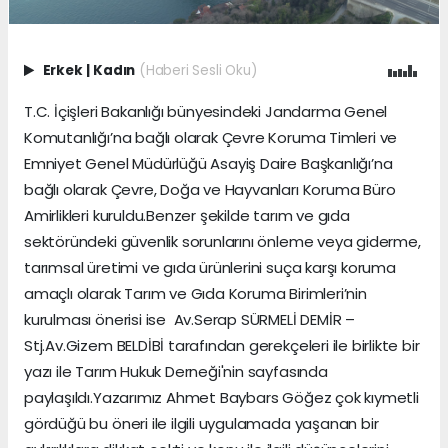
Erkek
|
Kadın
(Haberi Sesli Oku)
T.C. İçişleri Bakanlığı bünyesindeki Jandarma Genel
Komutanlığı’na bağlı olarak Çevre Koruma Timleri ve
Emniyet Genel Müdürlüğü Asayiş Daire Başkanlığı’na
bağlı olarak Çevre, Doğa ve Hayvanları Koruma Büro
Amirlikleri kuruldu.Benzer şekilde tarım ve gıda
sektöründeki güvenlik sorunlarını önleme veya giderme,
tarımsal üretimi ve gıda ürünlerini suça karşı koruma
amaçlı olarak Tarım ve Gıda Koruma Birimleri’nin
kurulması önerisi ise Av.Serap SÜRMELİ DEMİR –
Stj.Av.Gizem BELDİBİ tarafından gerekçeleri ile birlikte bir
yazı ile Tarım Hukuk Derneği'nin sayfasında
paylaşıldı.Yazarımız Ahmet Baybars Göğez çok kıymetli
gördüğü bu öneri ile ilgili uygulamada yaşanan bir