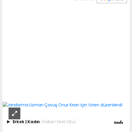
Erkek
|
Kadın
(Haberi Sesli Oku)