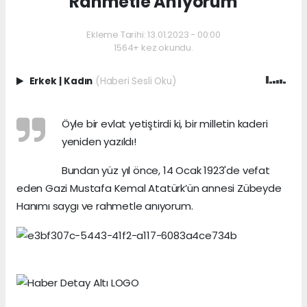
Rahmetle Anıyorum
Ekleme Tarihi: 13.01.2023 - 00:00
1564+ kez okundu.
Erkek
|
Kadın
(Haberi Sesli Oku)
Öyle bir evlat yetiştirdi ki, bir milletin kaderi
yeniden yazıldı!
Bundan yüz yıl önce, 14 Ocak 1923'de vefat
eden Gazi Mustafa Kemal Atatürk’ün annesi Zübeyde
Hanımı saygı ve rahmetle anıyorum.