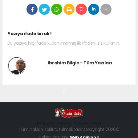
Yazıya ifade bırak !
Bu yazıya hiç ifade kullanılmamış ilk ifadeyi siz kullanın.
ibrahim Bilgin - Tüm Yazıları
haber paketi
haber scripti
haber yazılımı
Tüm hakları saklı tutulmaktadır.Copyright 2026©
Haber Yazılımı:
Web Aksiyon ®