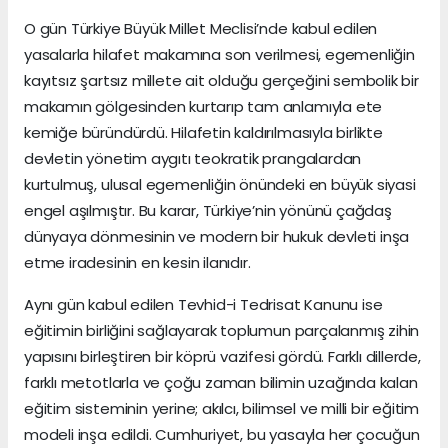
O gün Türkiye Büyük Millet Meclisi’nde kabul edilen
yasalarla hilafet makamına son verilmesi, egemenliğin
kayıtsız şartsız millete ait olduğu gerçeğini sembolik bir
makamın gölgesinden kurtarıp tam anlamıyla ete
kemiğe büründürdü. Hilafetin kaldırılmasıyla birlikte
devletin yönetim aygıtı teokratik prangalardan
kurtulmuş, ulusal egemenliğin önündeki en büyük siyasi
engel aşılmıştır. Bu karar, Türkiye’nin yönünü çağdaş
dünyaya dönmesinin ve modern bir hukuk devleti inşa
etme iradesinin en kesin ilanıdır.
Aynı gün kabul edilen Tevhid-i Tedrisat Kanunu ise
eğitimin birliğini sağlayarak toplumun parçalanmış zihin
yapısını birleştiren bir köprü vazifesi gördü. Farklı dillerde,
farklı metotlarla ve çoğu zaman bilimin uzağında kalan
eğitim sisteminin yerine; akılcı, bilimsel ve milli bir eğitim
modeli inşa edildi. Cumhuriyet, bu yasayla her çocuğun