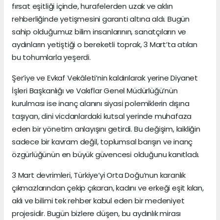
fırsat eşitliği içinde, hurafelerden uzak ve aklın
rehberliğinde yetişmesini garanti altına aldı. Bugün
sahip olduğumuz bilim insanlarının, sanatçıların ve
aydınların yetiştiği o bereketli toprak, 3 Mart’ta atılan
bu tohumlarla yeşerdi.
Şer’iye ve Evkaf Vekâleti’nin kaldırılarak yerine Diyanet
İşleri Başkanlığı ve Vakıflar Genel Müdürlüğü’nün
kurulması ise inanç alanını siyasi polemiklerin dışına
taşıyan, dini vicdanlardaki kutsal yerinde muhafaza
eden bir yönetim anlayışını getirdi. Bu değişim, laikliğin
sadece bir kavram değil, toplumsal barışın ve inanç
özgürlüğünün en büyük güvencesi olduğunu kanıtladı.
3 Mart devrimleri, Türkiye’yi Orta Doğu’nun karanlık
çıkmazlarından çekip çıkaran, kadını ve erkeği eşit kılan,
aklı ve bilimi tek rehber kabul eden bir medeniyet
projesidir. Bugün bizlere düşen, bu aydınlık mirası