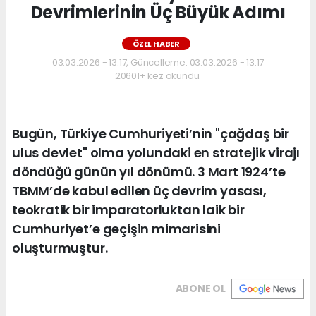
Devrimlerinin Üç Büyük Adımı
ÖZEL HABER
03.03.2026 - 13:17, Güncelleme: 03.03.2026 - 13:17
20601+ kez okundu.
Bugün, Türkiye Cumhuriyeti’nin "çağdaş bir
ulus devlet" olma yolundaki en stratejik virajı
döndüğü günün yıl dönümü. 3 Mart 1924’te
TBMM’de kabul edilen üç devrim yasası,
teokratik bir imparatorluktan laik bir
Cumhuriyet’e geçişin mimarisini
oluşturmuştur.
ABONE OL