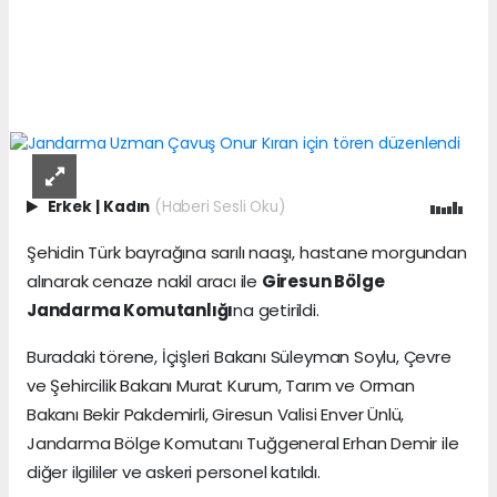
Erkek
|
Kadın
(Haberi Sesli Oku)
Şehidin Türk bayrağına sarılı naaşı, hastane morgundan
alınarak cenaze nakil aracı ile
Giresun Bölge
Jandarma Komutanlığı
na getirildi.
Buradaki törene, İçişleri Bakanı Süleyman Soylu, Çevre
ve Şehircilik Bakanı Murat Kurum, Tarım ve Orman
Bakanı Bekir Pakdemirli, Giresun Valisi Enver Ünlü,
Jandarma Bölge Komutanı Tuğgeneral Erhan Demir ile
diğer ilgililer ve askeri personel katıldı.