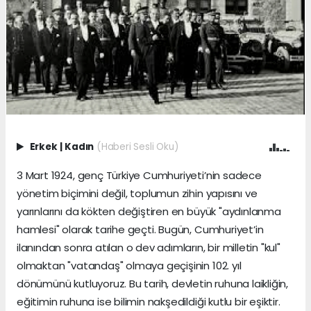
Erkek
|
Kadın
(Haberi Sesli Oku)
3 Mart 1924, genç Türkiye Cumhuriyeti’nin sadece
yönetim biçimini değil, toplumun zihin yapısını ve
yarınlarını da kökten değiştiren en büyük "aydınlanma
hamlesi" olarak tarihe geçti. Bugün, Cumhuriyet’in
ilanından sonra atılan o dev adımların, bir milletin "kul"
olmaktan "vatandaş" olmaya geçişinin 102. yıl
dönümünü kutluyoruz. Bu tarih, devletin ruhuna laikliğin,
eğitimin ruhuna ise bilimin nakşedildiği kutlu bir eşiktir.