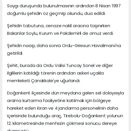
Saygı duruşunda bulunulmasının ardından 8 Nisan 1997
doğumlu şehidin öz geçmişi okundu, dua edildi.
Şehidin tabutuna, cenaze nakil aracına taşınırken
Bakanlar Soylu, Kurum ve Pakdemirli de omuz verdi.
Şehidin naaşı, daha sonra Ordu-Giresun Havalimanı'na
getirildi.
Şehit, burada da Ordu Valisi Tuncay Sonel ve diğer
ilgililerin katıldığı törenin ardından askeri uçakla
memleketi Çanakkale'ye uğurlandı.
Doğankent ilçesinde dün meydana gelen sel dolayısıyla
arama kurtarma faaliyetine katılmak için bölgeye
hareket eden Kıran ve 4 jandarma personelinin daha
içerisinde bulunduğu araç, Tirebolu-Doğankent yolunun
12. kilometresinde menfezin çökmesi sonucu dereye
düşmüştü.