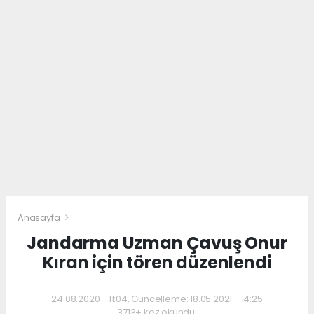
Anasayfa
Jandarma Uzman Çavuş Onur
Kıran için tören düzenlendi
24.08.2020 - 11:04, Güncelleme: 18.05.2021 - 14:25
3713+ kez okundu.