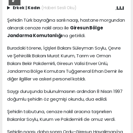
Erkek
|
Kadın
(Haberi Sesli Oku)
Şehidin Türk bayrağına sarılı naaşı, hastane morgundan
alınarak cenaze nakil aracı ile
Giresun Bölge
Jandarma Komutanlığı
na getirildi.
Buradaki törene, İçişleri Bakanı Süleyman Soylu, Çevre
ve Şehircilik Bakanı Murat Kurum, Tarım ve Orman
Bakanı Bekir Pakdemirli, Giresun Valisi Enver Ünlü,
Jandarma Bölge Komutanı Tuğgeneral Erhan Demir ile
diğer ilgililer ve askeri personel katıldı.
Saygı duruşunda bulunulmasının ardından 8 Nisan 1997
doğumlu şehidin öz geçmişi okundu, dua edildi.
Şehidin tabutuna, cenaze nakil aracına taşınırken
Bakanlar Soylu, Kurum ve Pakdemirli de omuz verdi.
Şehidin naaşı, daha sonra Ordu-Giresun Havalimanı'na