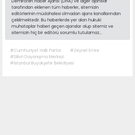
Demirören Haber Ajansı (DHA) ve diğer ajanslar
tarafından eklenen tüm haberler, sitemizin
editörlerinin müdahalesi olmadan ajans kanallarından
çekilmektedir. Bu haberlerde yer alan hukuki
muhataplar haberi geçen ajanslar olup sitemiz ve
sitemizin hiç bir editörü sorumlu tutulamaz...
#Cumhuriyet Halk Partisi
#Zeynel Emre
#Silivri Dayanışma Merkezi
#İstanbul Büyükşehir Belediyesi