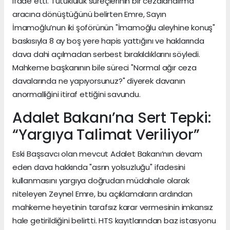
ifade etti. Tutukluluk süreçlerinin bir cezalandırma
aracına dönüştüğünü belirten Emre, Sayın
İmamoğlu’nun iki şoförünün "İmamoğlu aleyhine konuş"
baskısıyla 8 ay boş yere hapis yattığını ve haklarında
dava dahi açılmadan serbest bırakıldıklarını söyledi.
Mahkeme başkanının bile süreci "Normal ağır ceza
davalarında ne yapıyorsunuz?" diyerek davanın
anormalliğini itiraf ettiğini savundu.
Adalet Bakanı’na Sert Tepki:
“Yargıya Talimat Veriliyor”
Eski Başsavcı olan mevcut Adalet Bakanı’nın devam
eden dava hakkında "asrın yolsuzluğu" ifadesini
kullanmasını yargıya doğrudan müdahale olarak
niteleyen Zeynel Emre, bu açıklamaların ardından
mahkeme heyetinin tarafsız karar vermesinin imkansız
hale getirildiğini belirtti. HTS kayıtlarından baz istasyonu