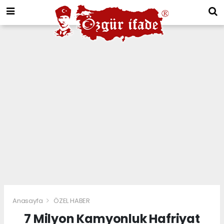
Anasayfa
ÖZEL HABER
7 Milyon Kamyonluk Hafriyat