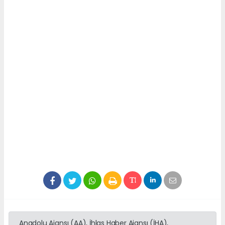
Anadolu Ajansı (AA), İhlas Haber Ajansı (İHA),