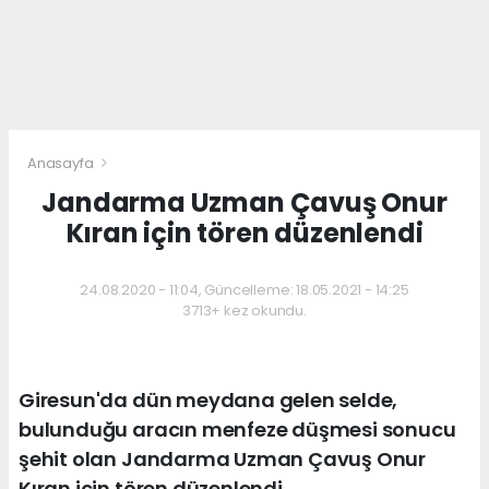
Anasayfa
Jandarma Uzman Çavuş Onur
Kıran için tören düzenlendi
24.08.2020 - 11:04, Güncelleme: 18.05.2021 - 14:25
3713+ kez okundu.
Giresun'da dün meydana gelen selde,
bulunduğu aracın menfeze düşmesi sonucu
şehit olan Jandarma Uzman Çavuş Onur
Kıran için tören düzenlendi.