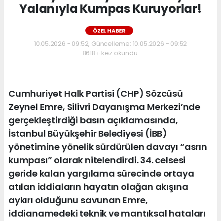
Yalanıyla Kumpas Kuruyorlar!
ÖZEL HABER
10.05.2026 - 09:52, Güncelleme: 10.05.2026 - 09:52
8618+ kez okundu.
Cumhuriyet Halk Partisi (CHP) Sözcüsü
Zeynel Emre, Silivri Dayanışma Merkezi’nde
gerçekleştirdiği basın açıklamasında,
İstanbul Büyükşehir Belediyesi (İBB)
yönetimine yönelik sürdürülen davayı “asrın
kumpası” olarak nitelendirdi. 34. celsesi
geride kalan yargılama sürecinde ortaya
atılan iddiaların hayatın olağan akışına
aykırı olduğunu savunan Emre,
iddianamedeki teknik ve mantıksal hataları