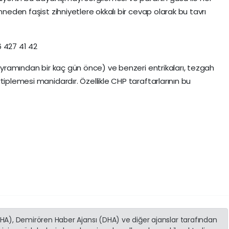
nneden faşist zihniyetlere okkalı bir cevap olarak bu tavrı
6 427 41 42
Bayramından bir kaç gün önce) ve benzeri entrikaları, tezgah
tiplemesi manidardır. Özellikle CHP taraftarlarının bu
(İHA), Demirören Haber Ajansı (DHA) ve diğer ajanslar tarafından