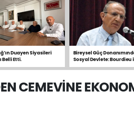
ğ’ın Duayen Siyasileri
Bireysel Güç Donanımın
Belli Etti.
Sosyal Devlete: Bourdieu i
Toplumsal Dengeyi Oku
DEN CEMEVİNE EKONOM