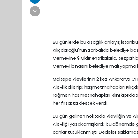
Bu günlerde bu aşağılık anlayış istan
Kılıçdaroğlu'nun zorbalıkla belediye başk
Cemevine 9 yıldır entrikalarla, tezgahl
Cemevi binasını belediye malı yapma he
Maltepe Alevilerinin 2 kez Ankara’ya C
Alevilik dilenip; haşmetmahapları Kılıç
rağmen haşmetnahapları kılını kıpırdatm
her fırsatta destek verdi.
Bu gün gelinen noktada Aleviliğin ve Ale
Aleviliği yasaklamışlardı; bu dönemde g
canlar tutuklanmıştı; Dedeler saklam