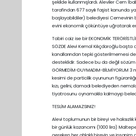
şekilde kullanmışlardı. Aleviler Cem İb
tarafindan 677 sayılı faşist kanunda
başlayabildiler) belediyesi Cemevinin
evini ekonomik çöküntüye uğratarak em
Tabiri caiz ise bir EKONOMİK TERÖRİSTLİK
SÖZDE Alevi Kemal Kılıçdaroğlu başta o
kanallarından tepki gösterilmemesi de g
desteklidir. Sadece bu da değil sözüm 
GÖRMEDİM-DUYMADIM-BİLMİYORUM 3 ma
kesimi de particilik oyununun figüranlı
kızı, gelini, damadı belediyeden nema
tiyatrosunu oynamakla kalmayıp belediy
TESLİM ALAMAZSINIZ!
Alevi toplumunun bir bireyi ve haksızlık
bir günlük kazancımı (1000 lira) Mal
gereken her ahlaklı bireyin ve insanim