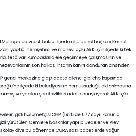
bul Maltepe de vücut buldu. İlçede chp genel başkanı Kemal
anı yaptığı hemşehrisi ve manevi oglu Ali Kılıç'ın ilçede ki tek
arla, fetö vari kumpaslarla ele geçirmeye çalışmasının ve
zeyanlarının son halkası insanın kanını donduran cinsinden.
HP genel merkezine gidip adeta dilenci gibi chp kapısında
daroğlu’na ilçede ki belediyesinin namussuzluğu aktarılmasına
amış ve yapılan şerefsizlikleri adeta onaylayarak Ali Kılıç'a
vilerin gizli husumetçisi CHP (1925 de 677 sayilı kanunla
izli yürütülen Cemlere baskınlar yapılıp Dedeler ve Alevi
ası kolay diye bu dönemde CURA sazı ibabetlerde yoğun