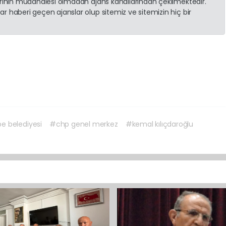
erinin müdahalesi olmadan ajans kanallarından çekilmektedir.
r haberi geçen ajanslar olup sitemiz ve sitemizin hiç bir
e belediyesi
#chp genel merkez
#kemal kılıçdaroğlu