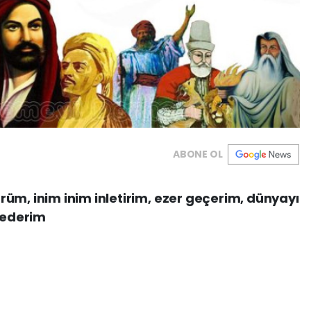
ABONE OL
üm, inim inim inletirim, ezer geçerim, dünyayı
k ederim