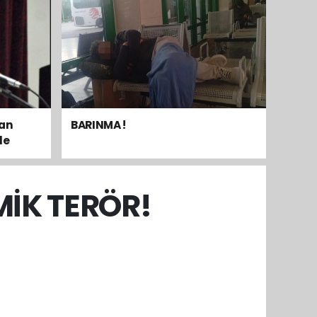
dan
BARINMA !
le
mak
İK TERÖR!