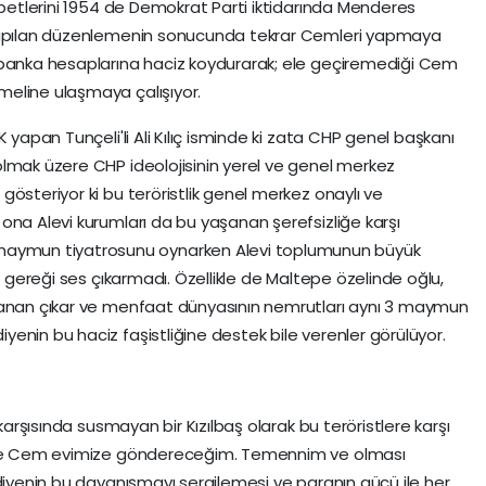
abetlerini 1954 de Demokrat Parti iktidarında Menderes
 yapılan düzenlemenin sonucunda tekrar Cemleri yapmaya
 banka hesaplarına haciz koydurarak; ele geçiremediği Cem
eline ulaşmaya çalışıyor.
 yapan Tunçeli'li Ali Kılıç isminde ki zata CHP genel başkanı
lmak üzere CHP ideolojisinin yerel ve genel merkez
österiyor ki bu teröristlik genel merkez onaylı ve
ona Alevi kurumları da bu yaşanan şerefsizliğe karşı
ymun tiyatrosunu oynarken Alevi toplumunun büyük
ğı gereği ses çıkarmadı. Özellikle de Maltepe özelinde oğlu,
lanan çıkar ve menfaat dünyasının nemrutları aynı 3 maymun
enin bu haciz faşistliğine destek bile verenler görülüyor.
 karşısında susmayan bir Kızılbaş olarak bu teröristlere karşı
tepe Cem evimize göndereceğim. Temennim ve olması
 diyenin bu dayanışmayı sergilemesi ve paranın gücü ile her