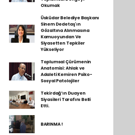
Okumak
Üsküdar Belediye Başkanı
Sinem Dedetaş'ın
Gözaltına Alınmasına
Kamuoyundan Ve
Siyasetten Tepkiler
Yükseliyor
Toplumsal Çürümenin
Anatomisi: Ahlak ve
Adaleti Kemiren Psiko-
Sosyal Patolojiler
Tekirdağ’ın Duayen
Siyasileri Tarafını Belli
Etti.
BARINMA !