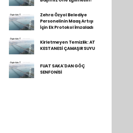
Başımız Öne Eğilmesin!
Zehra Özyol Belediye
Personelinin Maaş Artışı
İçin Ek Protokol İmzaladı
Kirletmeyen Temizlik: AT
KESTANESİ ÇAMAŞIR SUYU
FUAT SAKA'DAN GÖÇ
SENFONİSİ