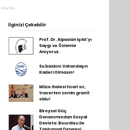
 okundu.
İlginizi Çekebilir
Prof. Dr. Alpaslan Işıklı'yı
Saygı ve Özlemle
Anıyoruz.
Su baskını Vatandaşın
Kaderi Olmasın!
Müze ihalesi ticari sır,
traverten zemin granit
oldu!
Bireysel Güç
Donanımından Sosyal
Devlete: Bourdieu ile
Toplumsal Dengeyi