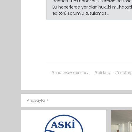
eklenen tüm haberler, sitemizin editörl
Bu haberlerde yer alan hukuki muhatapla
editörü sorumlu tutulamaz...
#maltepe cem evi
#ali kılıç
#maltep
Anasayfa