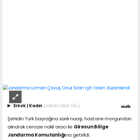
Erkek
|
Kadın
(Haberi Sesli Oku)
Şehidin Türk bayrağına sarılı naaşı, hastane morgundan
alınarak cenaze nakil aracı ile
Giresun Bölge
Jandarma Komutanlığı
na getirildi.