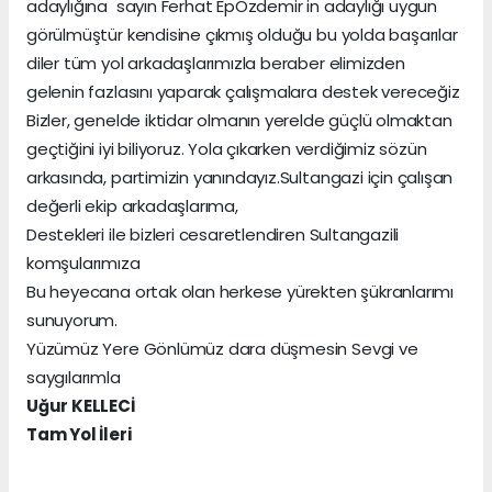
adaylığına sayın Ferhat EpÖzdemir in adaylığı uygun
görülmüştür kendisine çıkmış olduğu bu yolda başarılar
diler tüm yol arkadaşlarımızla beraber elimizden
gelenin fazlasını yaparak çalışmalara destek vereceğiz
Bizler, genelde iktidar olmanın yerelde güçlü olmaktan
geçtiğini iyi biliyoruz. Yola çıkarken verdiğimiz sözün
arkasında, partimizin yanındayız.Sultangazi için çalışan
değerli ekip arkadaşlarıma,
Destekleri ile bizleri cesaretlendiren Sultangazili
komşularımıza
Bu heyecana ortak olan herkese yürekten şükranlarımı
sunuyorum.
Yüzümüz Yere Gönlümüz dara düşmesin Sevgi ve
saygılarımla
Uğur KELLECİ
Tam Yol İleri