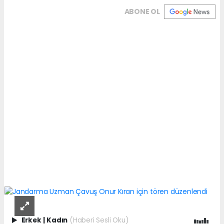
ABONE OL
Erkek
|
Kadın
(Haberi Sesli Oku)