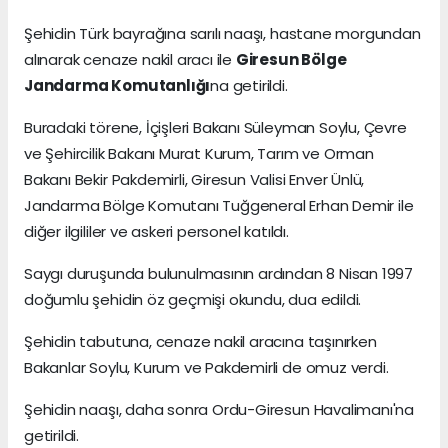
Şehidin Türk bayrağına sarılı naaşı, hastane morgundan
alınarak cenaze nakil aracı ile
Giresun Bölge
Jandarma Komutanlığı
na getirildi.
Buradaki törene, İçişleri Bakanı Süleyman Soylu, Çevre
ve Şehircilik Bakanı Murat Kurum, Tarım ve Orman
Bakanı Bekir Pakdemirli, Giresun Valisi Enver Ünlü,
Jandarma Bölge Komutanı Tuğgeneral Erhan Demir ile
diğer ilgililer ve askeri personel katıldı.
Saygı duruşunda bulunulmasının ardından 8 Nisan 1997
doğumlu şehidin öz geçmişi okundu, dua edildi.
Şehidin tabutuna, cenaze nakil aracına taşınırken
Bakanlar Soylu, Kurum ve Pakdemirli de omuz verdi.
Şehidin naaşı, daha sonra Ordu-Giresun Havalimanı'na
getirildi.