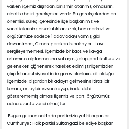
varken ilçemiz dışından, bir ismin atanmış olmasının,
elbette belirli gerekçeleri vardır. Bu gerekçelerden en
önemlisi, süreç içeresinde ilçe başkanımız ve
yöneticilerinin sorumluluktan uzak, ben merkezli ve
örgütümüze sadece 1 aday adayı varmış gibi
davranılması, Olması gereken kucaklayıcı tavrı
sergileyememesi, ilçemizde bir kaos ve kavga
ortamının algılanmasına yol açmış olup, parti kültürü ve
gelenekleri çiğnenerek hareket edilmiştirİlçemizden
çıkıp İstanbul siyasetinde görev alanların, ait olduğu
ilçemizde, dışardan bir adayın gelmesine itirazı bir
kenara, ortay bir vizyon koyup, irade dahi
gösterememiş olması ilçemiz ve parti örgütümüz
adına üzüntü verici olmuştur.
Bugün gelinen noktada partimizin yetkili organları
Cumhuriyet Halk partisi Sultangazi belediye başkan