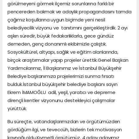
görülmeyeni görmek ilçemiz sorunlarına farklı bir
pencereden bakmak ve adaylık propagandasını tamda
çağımız koşullarına uygun biçimde yeni nesil
belediyecilik vizyonu ve tanıtımını gerçekleştirdik. 2 ayı
aşkın süredir, büyük fedakarlıklarla, gece gündüz
demeden, genç donanımlı ekibimizle çalıştık.
Sosyokültürel, altyapı, sağlık ve eğitim alanlarında,
birçok araştırmalar yapıp projeler ürettik.Genel Başkan
Yardımcılarımız, İl Başkanımız ve İstanbul Büyükşehir
Belediye başkanımıza projelerimizi sunma fırsatı
bulduk.İstanbul büyükşehir belediye başkanı sayın
Ekrem İMAMOĞLU adil, yeşil, yaratıcı ve depreme
dirençli kentler vizyonunu destekleyici çalışmalar
yürüttük.
Bu süreçte, vatandaşlarımızdan ve örgütümüzden
gördüğüm ilgi, ve teveccüh, bizlerin tek motivasyon
kaynağı oldu.Kıymetli örgütümüz, 4 aday adayımız