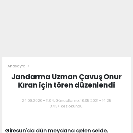
Anasayfa
Jandarma Uzman Çavuş Onur
Kıran için tören düzenlendi
24.08.2020 - 11:04, Güncelleme: 18.05.2021 - 14:25
3713+ kez okundu.
Giresun'da dün meydana gelen selde,