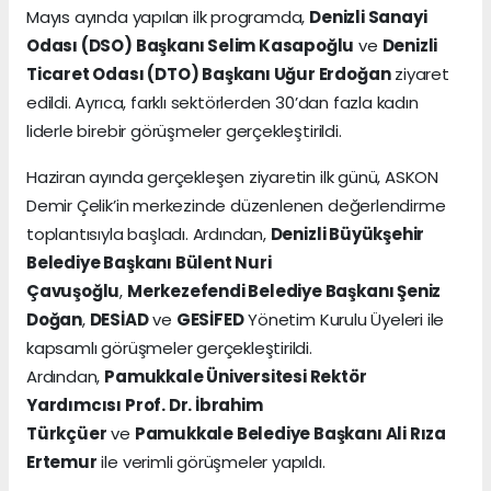
Mayıs ayında yapılan ilk programda,
Denizli Sanayi
Odası (DSO) Başkanı Selim Kasapoğlu
ve
Denizli
Ticaret Odası (DTO) Başkanı Uğur Erdoğan
ziyaret
edildi. Ayrıca, farklı sektörlerden 30’dan fazla kadın
liderle birebir görüşmeler gerçekleştirildi.
Haziran ayında gerçekleşen ziyaretin ilk günü, ASKON
Demir Çelik’in merkezinde düzenlenen değerlendirme
toplantısıyla başladı. Ardından,
Denizli Büyükşehir
Belediye Başkanı Bülent Nuri
Çavuşoğlu
,
Merkezefendi Belediye Başkanı Şeniz
Doğan
,
DESİAD
ve
GESİFED
Yönetim Kurulu Üyeleri ile
kapsamlı görüşmeler gerçekleştirildi.
Ardından,
Pamukkale Üniversitesi Rektör
Yardımcısı Prof. Dr. İbrahim
Türkçüer
ve
Pamukkale Belediye Başkanı Ali Rıza
Ertemur
ile verimli görüşmeler yapıldı.