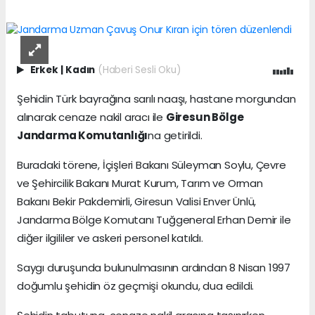
Erkek
|
Kadın
(Haberi Sesli Oku)
Şehidin Türk bayrağına sarılı naaşı, hastane morgundan
alınarak cenaze nakil aracı ile
Giresun Bölge
Jandarma Komutanlığı
na getirildi.
Buradaki törene, İçişleri Bakanı Süleyman Soylu, Çevre
ve Şehircilik Bakanı Murat Kurum, Tarım ve Orman
Bakanı Bekir Pakdemirli, Giresun Valisi Enver Ünlü,
Jandarma Bölge Komutanı Tuğgeneral Erhan Demir ile
diğer ilgililer ve askeri personel katıldı.
Saygı duruşunda bulunulmasının ardından 8 Nisan 1997
doğumlu şehidin öz geçmişi okundu, dua edildi.