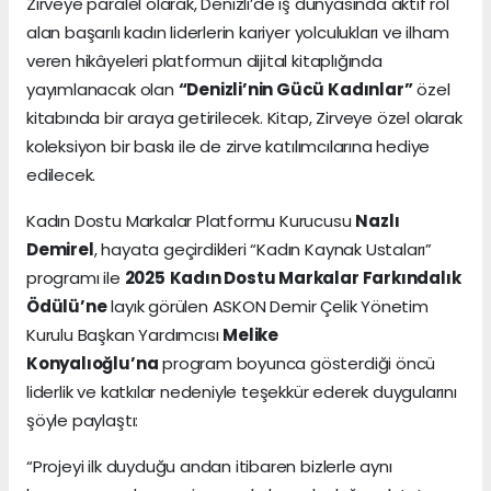
Zirveye paralel olarak, Denizli’de iş dünyasında aktif rol
alan başarılı kadın liderlerin kariyer yolculukları ve ilham
veren hikâyeleri platformun dijital kitaplığında
yayımlanacak olan
“Denizli’nin Gücü Kadınlar”
özel
kitabında bir araya getirilecek. Kitap, Zirveye özel olarak
koleksiyon bir baskı ile de zirve katılımcılarına hediye
edilecek.
Kadın Dostu Markalar Platformu Kurucusu
Nazlı
Demirel
, hayata geçirdikleri “Kadın Kaynak Ustaları”
programı ile
2025
Kadın Dostu Markalar Farkındalık
Ödülü’ne
layık görülen ASKON Demir Çelik Yönetim
Kurulu Başkan Yardımcısı
Melike
Konyalıoğlu’na
program boyunca gösterdiği öncü
liderlik ve katkılar nedeniyle teşekkür ederek duygularını
şöyle paylaştı:
“Projeyi ilk duyduğu andan itibaren bizlerle aynı