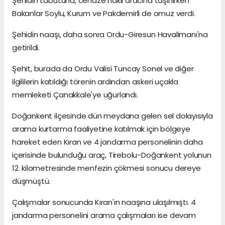
Şehidin tabutuna, cenaze nakil aracına taşınırken
Bakanlar Soylu, Kurum ve Pakdemirli de omuz verdi.
Şehidin naaşı, daha sonra Ordu-Giresun Havalimanı'na
getirildi.
Şehit, burada da Ordu Valisi Tuncay Sonel ve diğer
ilgililerin katıldığı törenin ardından askeri uçakla
memleketi Çanakkale'ye uğurlandı.
Doğankent ilçesinde dün meydana gelen sel dolayısıyla
arama kurtarma faaliyetine katılmak için bölgeye
hareket eden Kıran ve 4 jandarma personelinin daha
içerisinde bulunduğu araç, Tirebolu-Doğankent yolunun
12. kilometresinde menfezin çökmesi sonucu dereye
düşmüştü.
Çalışmalar sonucunda Kıran'ın naaşına ulaşılmıştı. 4
jandarma personelini arama çalışmaları ise devam