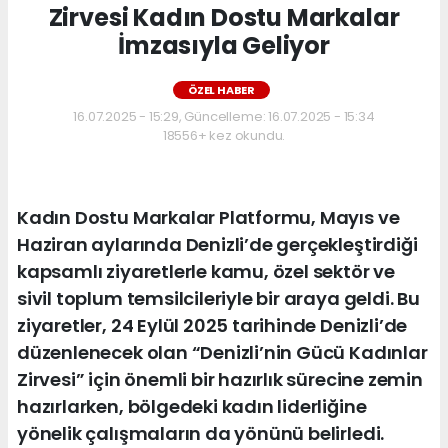
Zirvesi Kadın Dostu Markalar
İmzasıyla Geliyor
ÖZEL HABER
16.07.2025 - 15:29, Güncelleme: 16.07.2025 - 15:34
18556+ kez okundu.
Kadın Dostu Markalar Platformu, Mayıs ve
Haziran aylarında Denizli’de gerçekleştirdiği
kapsamlı ziyaretlerle kamu, özel sektör ve
sivil toplum temsilcileriyle bir araya geldi. Bu
ziyaretler, 24 Eylül 2025 tarihinde Denizli’de
düzenlenecek olan “Denizli’nin Gücü Kadınlar
Zirvesi” için önemli bir hazırlık sürecine zemin
hazırlarken, bölgedeki kadın liderliğine
yönelik çalışmaların da yönünü belirledi.