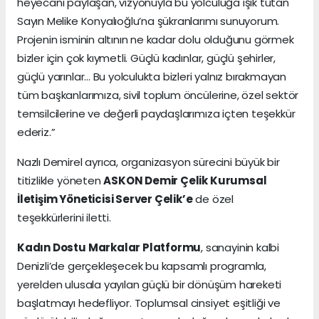
heyecanı paylaşan, vizyonuyla bu yolculuğa ışık tutan
Sayın Melike Konyalıoğlu’na şükranlarımı sunuyorum.
Projenin isminin altının ne kadar dolu olduğunu görmek
bizler için çok kıymetli. Güçlü kadınlar, güçlü şehirler,
güçlü yarınlar... Bu yolculukta bizleri yalnız bırakmayan
tüm başkanlarımıza, sivil toplum öncülerine, özel sektör
temsilcilerine ve değerli paydaşlarımıza içten teşekkür
ederiz.”
Nazlı Demirel ayrıca, organizasyon sürecini büyük bir
titizlikle yöneten
ASKON Demir Çelik Kurumsal
İletişim Yöneticisi Server Çelik’e
de özel
teşekkürlerini iletti.
Kadın Dostu Markalar Platformu
, sanayinin kalbi
Denizli’de gerçekleşecek bu kapsamlı programla,
yerelden ulusala yayılan güçlü bir dönüşüm hareketi
başlatmayı hedefliyor. Toplumsal cinsiyet eşitliği ve