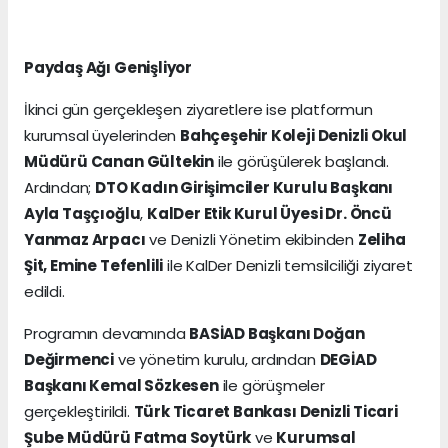
Paydaş Ağı Genişliyor
İkinci gün gerçekleşen ziyaretlere ise platformun
kurumsal üyelerinden
Bahçeşehir Koleji Denizli Okul
Müdürü Canan Gültekin
ile görüşülerek başlandı.
Ardından;
DTO Kadın Girişimciler Kurulu Başkanı
Ayla Taşçıoğlu
,
KalDer Etik Kurul Üyesi Dr. Öncü
Yanmaz Arpacı
ve Denizli Yönetim ekibinden
Zeliha
Şit, Emine Tefenlili
ile KalDer Denizli temsilciliği ziyaret
edildi.
Programın devamında
BASİAD Başkanı Doğan
Değirmenci
ve yönetim kurulu, ardından
DEGİAD
Başkanı Kemal Sözkesen
ile görüşmeler
gerçekleştirildi.
Türk Ticaret Bankası Denizli Ticari
Şube Müdürü Fatma Soytürk
ve
Kurumsal