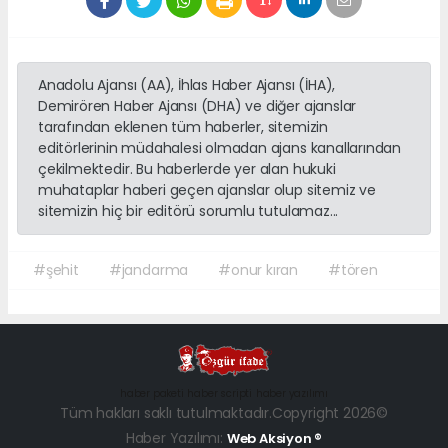
Anadolu Ajansı (AA), İhlas Haber Ajansı (İHA),
Demirören Haber Ajansı (DHA) ve diğer ajanslar
tarafından eklenen tüm haberler, sitemizin
editörlerinin müdahalesi olmadan ajans kanallarından
çekilmektedir. Bu haberlerde yer alan hukuki
muhataplar haberi geçen ajanslar olup sitemiz ve
sitemizin hiç bir editörü sorumlu tutulamaz...
#şehit
#jandarma
#onur kıran
#tören
haber paketi
haber scripti
haber yazılımı
Tüm hakları saklı tutulmaktadır.Copyright 2026©
Haber Yazılımı:
Web Aksiyon ®