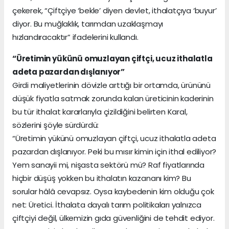
çekerek, “Çiftçiye ‘bekle’ diyen devlet, ithalatçıya ‘buyur’
diyor. Bu muğlaklık, tarımdan uzaklaşmayı
hızlandıracaktır” ifadelerini kullandı.
“Üretimin yükünü omuzlayan çiftçi, ucuz ithalatla
adeta pazardan dışlanıyor”
Girdi maliyetlerinin dövizle arttığı bir ortamda, ürününü
düşük fiyatla satmak zorunda kalan üreticinin kaderinin
bu tür ithalat kararlarıyla çizildiğini belirten Karal,
sözlerini şöyle sürdürdü:
“Üretimin yükünü omuzlayan çiftçi, ucuz ithalatla adeta
pazardan dışlanıyor. Peki bu mısır kimin için ithal ediliyor?
Yem sanayii mi, nişasta sektörü mü? Raf fiyatlarında
hiçbir düşüş yokken bu ithalatın kazananı kim? Bu
sorular hâlâ cevapsız. Oysa kaybedenin kim olduğu çok
net: Üretici. İthalata dayalı tarım politikaları yalnızca
çiftçiyi değil, ülkemizin gıda güvenliğini de tehdit ediyor.