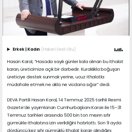
Erkek
|
Kadın
(Haberi Sesli Oku)
Hasan Karal, “Hasada sayılı günler kala alınan bu ithalat
kararı, üreticimize açık bir darbedir. Kuraklıkla boğuşan
üreticiye destek sunmak yerine, ucuz ithalatla
müdahale etmek ne akla ne vicdana sığar” dedi.
DEVA Partili Hasan Karal, 14 Temmuz 2025 tarihli Resmi
Gazete’de yayımlanan Cumhurbaşkanı Kararı ile 15–31
Temmuz tarihleri arasında 500 bin ton mısırın sıfır
gümrükle ithalatına izin verildiğini hatırlattı. Son 9 ayda
dördüncü kez sıfır gümrüklü ithalat kararı alındığını