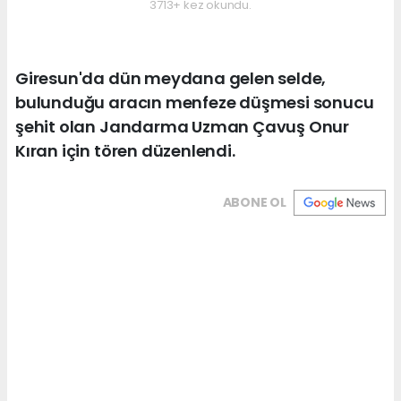
3713+ kez okundu.
Giresun'da dün meydana gelen selde,
bulunduğu aracın menfeze düşmesi sonucu
şehit olan Jandarma Uzman Çavuş Onur
Kıran için tören düzenlendi.
ABONE OL