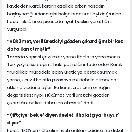
kaydeden Karal, kararın özellikle erken hasadın
başlayacağı Adana gibi bölgelerde üreticiyi doğrudan
hedef aldığını ve piyasada fiyat baskısı yarattığını
vurguladı.
“Hükümet, yerli üreticiyi gözden çıkardığını bir kez
daha ilan etmiştir”
Tarımda yapısal çözümler yerine ithalata yönelmenin
Türkiye’yi dışa bağımlı hale getirdiğini ifade eden Karal,
“Kuraklıkla mücadele eden üreticiye destek sunmak
yerine, ucuz ithalatla piyasaya müdahale etmek ne
akla ne vicdana sığar. Bu karar, üreticinin emeğini
değersizleştiriyor. Hükümet, yerli üreticiyi gözden
çıkardığını bir kez daha ilan etmiştir” dedi.
“Çiftçiye ‘bekle’ diyen devlet, ithalatçıya ‘buyur’
diyor”
Karal, TMO’nun hâlâ alım fiyatı açıklamadığına da dikkat