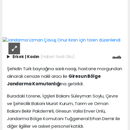
Erkek
|
Kadın
(Haberi Sesli Oku)
Şehidin Türk bayrağına sarılı naaşı, hastane morgundan
alınarak cenaze nakil aracı ile
Giresun Bölge
Jandarma Komutanlığı
na getirildi.
Buradaki törene, İçişleri Bakanı Süleyman Soylu, Çevre
ve Şehircilik Bakanı Murat Kurum, Tarım ve Orman
Bakanı Bekir Pakdemirli, Giresun Valisi Enver Ünlü,
Jandarma Bölge Komutanı Tuğgeneral Erhan Demir ile
diğer ilgililer ve askeri personel katıldı.