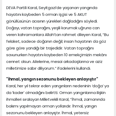
DEVA Partili Karal, Seyitgazi’de yaşanan yangında
hayatını kaybeden 5 orman işçisi ve 5 AKUT
gönüllüsünün acısının yürekleri dağladığını söyledi.
Doğayı, vatan toprağını, yeşili korumak uğruna can
veren kahramanlara Allah’tan rahmet dileyen Karal, “Bu
felaket, sadece doğanın değil; insan hayatının da göz
göre göre yandığı bir trajedidir. Vatan toprağını
savunurken hayatını kaybeden 10 emekçimizin mekânı
cennet olsun. Ailelerine, mesai arkadaşlarına ve aziz
milletimize sabır diliyorum.” ifadelerini kullandı.
"İhmal, yangın sezonunu bekleyen anlayıştır"
Karal, her yıl tekrar eden yangınların nedeninin ‘doğa’ ya
da ‘kader’ olmadığını belirtti. Orman yangınlarına ilişkin
ihmalleri sıralayan Milletvekili Karal, “İhmal, zamanında
bakımı yapılmayan orman yollarıdır. İhmal, yangın
sezonunu bekleyen anlayıştır. İhmal, yetersiz