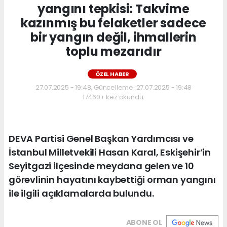
yangını tepkisi: Takvime
kazınmış bu felaketler sadece
bir yangın değil, ihmallerin
toplu mezarıdır
ÖZEL HABER
27.07.2025 - 19:48, Güncelleme: 27.07.2025 - 19:48
17460+ kez okundu.
DEVA Partisi Genel Başkan Yardımcısı ve
İstanbul Milletvekili Hasan Karal, Eskişehir’in
Seyitgazi ilçesinde meydana gelen ve 10
görevlinin hayatını kaybettiği orman yangını
ile ilgili açıklamalarda bulundu.
ABONE OL