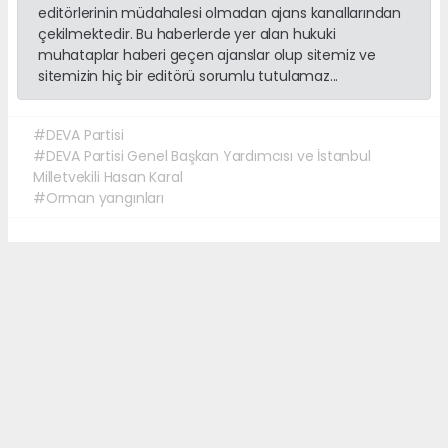
editörlerinin müdahalesi olmadan ajans kanallarından
çekilmektedir. Bu haberlerde yer alan hukuki
muhataplar haberi geçen ajanslar olup sitemiz ve
sitemizin hiç bir editörü sorumlu tutulamaz...
#DEVA Partisi
#DEVA Partisi Genel Başkan Yardımcısı ve İstanbul
Milletvekili Hasan Karal
#Orman yangınları