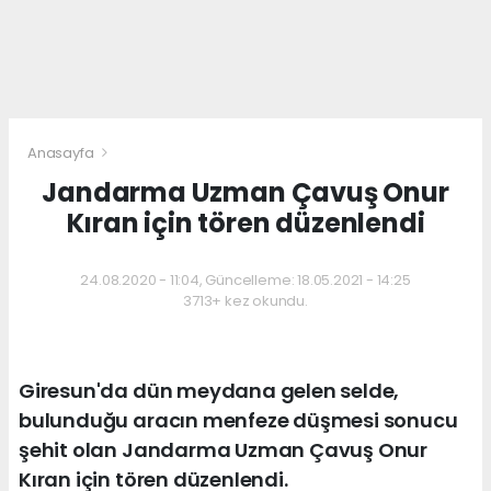
Anasayfa
Jandarma Uzman Çavuş Onur
Kıran için tören düzenlendi
24.08.2020 - 11:04, Güncelleme: 18.05.2021 - 14:25
3713+ kez okundu.
Giresun'da dün meydana gelen selde,
bulunduğu aracın menfeze düşmesi sonucu
şehit olan Jandarma Uzman Çavuş Onur
Kıran için tören düzenlendi.