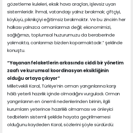
gözetleme kuleleri, eksik hava araçları, işlevsiz uyarı
sistemleridir. İhmal, vatandaşı yalnız bırakmak; çiftçiyi,
köylüyü, piknikçiyi eğitimsiz bırakmaktır. Ve bu zincirin her
halkası yalnızca ormanlarımızı değil; ekonomimizi,
sağlığımızı, toplumsal huzurumuzu da beraberinde
yakmakta, canlarımızı bizden koparmaktadır.” şeklinde
konuştu.
“Yaşanan felaketlerin arkasında ciddi bir yönetim
zaafı ve kurumsal koordinasyon eksikliğinin
olduğu ortaya çıkıyor”
Milletvekili Karal, Türkiye’nin orman yangınlarına karşı
hâlâ yeterli hazırlık içinde olmadığını vurguladı. Orman
yangınlarının en önemli nedenlerinden birinin, ilgili
kurumların yeterince hazırlıklı olmaması ve önleyici
tedbirlerin sistemli şekilde hayata geçirilmemesi
olduğunu kaydeden Karal, sözlerini şöyle sürdürdü: