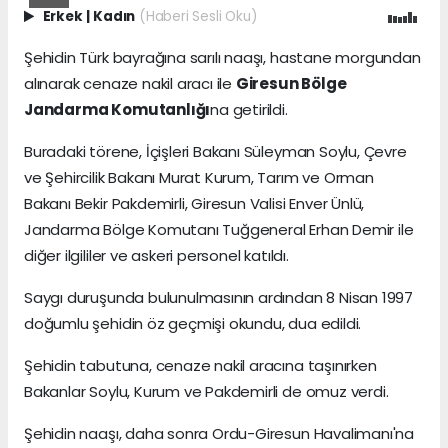
Erkek
|
Kadın
(Haberi Sesli Oku)
Şehidin Türk bayrağına sarılı naaşı, hastane morgundan
alınarak cenaze nakil aracı ile
Giresun Bölge
Jandarma Komutanlığı
na getirildi.
Buradaki törene, İçişleri Bakanı Süleyman Soylu, Çevre
ve Şehircilik Bakanı Murat Kurum, Tarım ve Orman
Bakanı Bekir Pakdemirli, Giresun Valisi Enver Ünlü,
Jandarma Bölge Komutanı Tuğgeneral Erhan Demir ile
diğer ilgililer ve askeri personel katıldı.
Saygı duruşunda bulunulmasının ardından 8 Nisan 1997
doğumlu şehidin öz geçmişi okundu, dua edildi.
Şehidin tabutuna, cenaze nakil aracına taşınırken
Bakanlar Soylu, Kurum ve Pakdemirli de omuz verdi.
Şehidin naaşı, daha sonra Ordu-Giresun Havalimanı'na