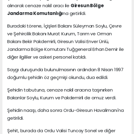
alınarak cenaze nakil aracı ile
Giresun Bölge
Jandarma Komutanlığı
na getirildi.
Buradaki törene, İçişleri Bakanı Süleyman Soylu, Çevre
ve Şehircilik Bakanı Murat Kurum, Tarım ve Orman
Bakanı Bekir Pakdemirli, Giresun Valisi Enver Ünlü,
Jandarma Bölge Komutanı Tuğgeneral Erhan Demir ile
diğer ilgililer ve askeri personel katıldı.
Saygı duruşunda bulunulmasının ardından 8 Nisan 1997
doğumlu şehidin öz geçmişi okundu, dua edildi.
Şehidin tabutuna, cenaze nakil aracına taşınırken
Bakanlar Soylu, Kurum ve Pakdemirli de omuz verdi.
Şehidin naaşı, daha sonra Ordu-Giresun Havalimanı'na
getirildi.
Şehit, burada da Ordu Valisi Tuncay Sonel ve diğer