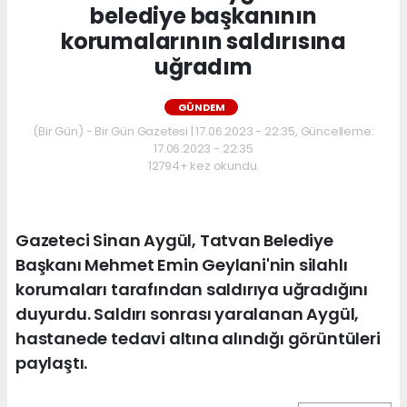
belediye başkanının
korumalarının saldırısına
uğradım
GÜNDEM
(Bir Gün) - Bir Gün Gazetesi | 17.06.2023 - 22:35, Güncelleme:
17.06.2023 - 22:35
12794+ kez okundu.
Gazeteci Sinan Aygül, Tatvan Belediye
Başkanı Mehmet Emin Geylani'nin silahlı
korumaları tarafından saldırıya uğradığını
duyurdu. Saldırı sonrası yaralanan Aygül,
hastanede tedavi altına alındığı görüntüleri
paylaştı.