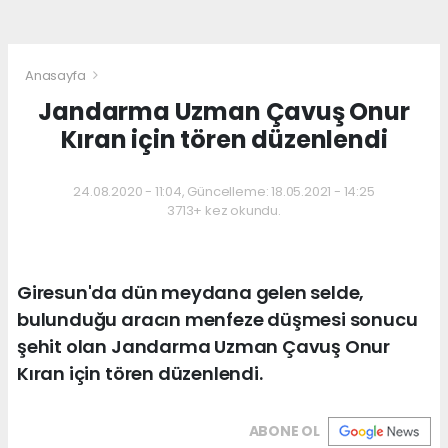
Anasayfa
Jandarma Uzman Çavuş Onur
Kıran için tören düzenlendi
24.08.2020 - 11:04, Güncelleme: 18.05.2021 - 14:25
3713+ kez okundu.
Giresun'da dün meydana gelen selde,
bulunduğu aracın menfeze düşmesi sonucu
şehit olan Jandarma Uzman Çavuş Onur
Kıran için tören düzenlendi.
ABONE OL