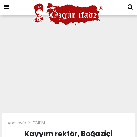
Anasayfa
EĞİTİM
Kayyım rektör, Boğaziçi