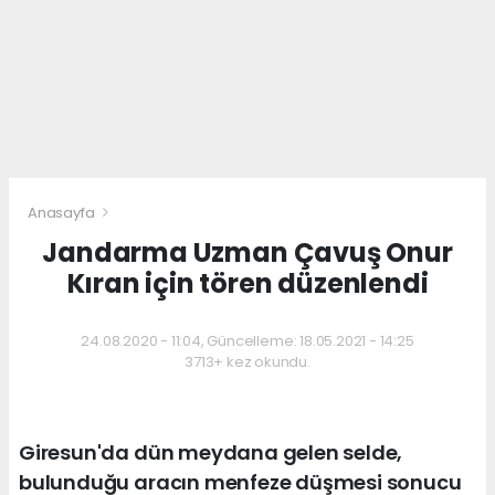
Anasayfa
Jandarma Uzman Çavuş Onur
Kıran için tören düzenlendi
24.08.2020 - 11:04, Güncelleme: 18.05.2021 - 14:25
3713+ kez okundu.
Giresun'da dün meydana gelen selde,
bulunduğu aracın menfeze düşmesi sonucu