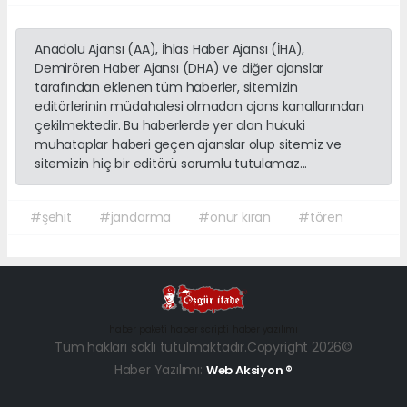
Anadolu Ajansı (AA), İhlas Haber Ajansı (İHA),
Demirören Haber Ajansı (DHA) ve diğer ajanslar
tarafından eklenen tüm haberler, sitemizin
editörlerinin müdahalesi olmadan ajans kanallarından
çekilmektedir. Bu haberlerde yer alan hukuki
muhataplar haberi geçen ajanslar olup sitemiz ve
sitemizin hiç bir editörü sorumlu tutulamaz...
#şehit
#jandarma
#onur kıran
#tören
haber paketi
haber scripti
haber yazılımı
Tüm hakları saklı tutulmaktadır.Copyright 2026©
Haber Yazılımı:
Web Aksiyon ®