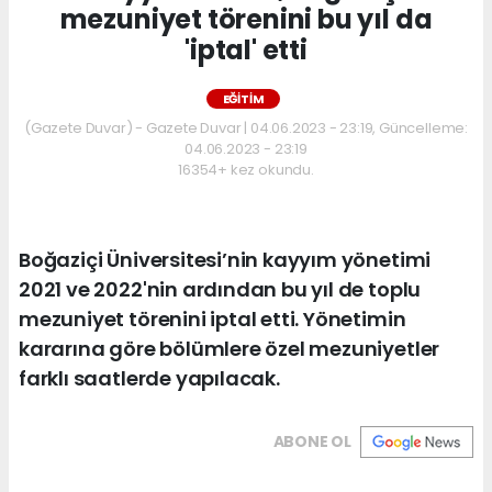
mezuniyet törenini bu yıl da
'iptal' etti
EĞİTİM
(Gazete Duvar) - Gazete Duvar | 04.06.2023 - 23:19, Güncelleme:
04.06.2023 - 23:19
16354+ kez okundu.
Boğaziçi Üniversitesi’nin kayyım yönetimi
2021 ve 2022'nin ardından bu yıl de toplu
mezuniyet törenini iptal etti. Yönetimin
kararına göre bölümlere özel mezuniyetler
farklı saatlerde yapılacak.
ABONE OL