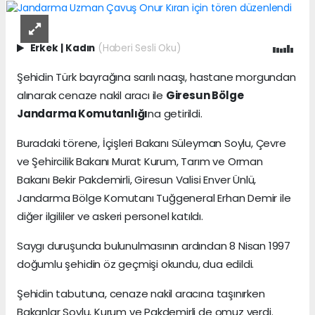
Erkek
|
Kadın
(Haberi Sesli Oku)
Şehidin Türk bayrağına sarılı naaşı, hastane morgundan
alınarak cenaze nakil aracı ile
Giresun Bölge
Jandarma Komutanlığı
na getirildi.
Buradaki törene, İçişleri Bakanı Süleyman Soylu, Çevre
ve Şehircilik Bakanı Murat Kurum, Tarım ve Orman
Bakanı Bekir Pakdemirli, Giresun Valisi Enver Ünlü,
Jandarma Bölge Komutanı Tuğgeneral Erhan Demir ile
diğer ilgililer ve askeri personel katıldı.
Saygı duruşunda bulunulmasının ardından 8 Nisan 1997
doğumlu şehidin öz geçmişi okundu, dua edildi.
Şehidin tabutuna, cenaze nakil aracına taşınırken
Bakanlar Soylu, Kurum ve Pakdemirli de omuz verdi.