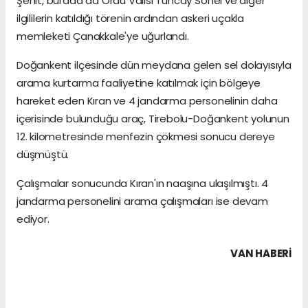
Şehit, burada da Ordu Valisi Tuncay Sonel ve diğer
ilgililerin katıldığı törenin ardından askeri uçakla
memleketi Çanakkale'ye uğurlandı.
Doğankent ilçesinde dün meydana gelen sel dolayısıyla
arama kurtarma faaliyetine katılmak için bölgeye
hareket eden Kıran ve 4 jandarma personelinin daha
içerisinde bulunduğu araç, Tirebolu-Doğankent yolunun
12. kilometresinde menfezin çökmesi sonucu dereye
düşmüştü.
Çalışmalar sonucunda Kıran'ın naaşına ulaşılmıştı. 4
jandarma personelini arama çalışmaları ise devam
ediyor.
VAN HABERİ