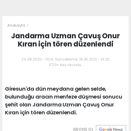
Anasayfa
Jandarma Uzman Çavuş Onur
Kıran için tören düzenlendi
24.08.2020 - 11:04, Güncelleme: 18.05.2021 - 14:25
3713+ kez okundu.
Giresun'da dün meydana gelen selde,
bulunduğu aracın menfeze düşmesi sonucu
şehit olan Jandarma Uzman Çavuş Onur
Kıran için tören düzenlendi.
ABONE OL