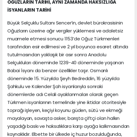
OĞUZLARIN TARİHİ, AYNI ZAMANDA HAKSIZLIĞA
İSYANLARIN TARİHİ
Büyük Selçuklu Sultanı Sencer’in, devlet bürokrasisinin
Oğuzların üzerine ağır vergiler yüklemesi ve adaletsiz
muamele etmesi sonucu 1153’de Oğuz Türkmenleri
tarafından esir edilmesi ve 2 yıl boyunca esaret altında
tutulmasından yaklaşık bir asır sonra Anadolu
Selçukluları döneminde 1239-40 döneminde yaşanan
Babai İsyanı da benzer özellikler taşır. Osmanlı
döneminde 15. Yüzyılda Şeyh Bedreddin, 16 yüzyılda
Şahkulu ve Kalender Şah isyanlarıyla sonraki
dönemlerde adı Celali ayaklanmaları olarak geçen
Türkmen isyanlarının temelinde yine iktidar otoritesiyle
toprağı işleyen, keçiyi koyunu güden, sütü ve ekmeği
mayalayan, savaşta asker, barışta çiftçi olan halkın
yaşadığı baskı ve haksızlıklara karşı ayağa kalkmasından
kaynaklıdır. Elbette bir ülkede iç huzur bozulduğunda,