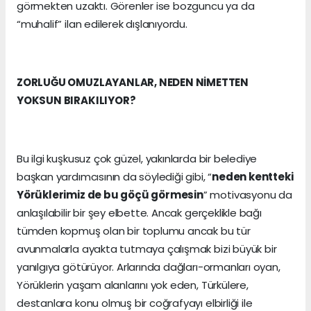
görmekten uzaktı. Görenler ise bozguncu ya da
“muhalif” ilan edilerek dışlanıyordu.
ZORLUĞU OMUZLAYANLAR, NEDEN NİMETTEN
YOKSUN BIRAKILIYOR?
Bu ilgi kuşkusuz çok güzel, yakınlarda bir belediye
başkan yardımcısının da söylediği gibi, “
neden kentteki
Yörüklerimiz de bu göçü görmesin
” motivasyonu da
anlaşılabilir bir şey elbette. Ancak gerçeklikle bağı
tümden kopmuş olan bir toplumu ancak bu tür
avunmalarla ayakta tutmaya çalışmak bizi büyük bir
yanılgıya götürüyor. Arlarında dağları-ormanları oyan,
Yörüklerin yaşam alanlarını yok eden, Türkülere,
destanlara konu olmuş bir coğrafyayı elbirliği ile