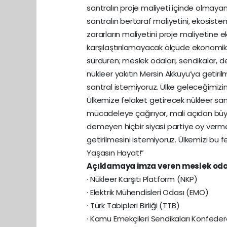
santralın proje maliyeti içinde olmayan
santralın bertaraf maliyetini, ekosisteme
zararların maliyetini proje maliyetine 
karşılaştırılamayacak ölçüde ekonomik z
sürdüren; meslek odaları, sendikalar, de
nükleer yakıtın Mersin Akkuyu’ya getir
santral istemiyoruz. Ülke geleceğimizin
Ülkemize felaket getirecek nükleer santr
mücadeleye çağırıyor, mali açıdan büy
demeyen hiçbir siyasi partiye oy vermey
getirilmesini istemiyoruz. Ülkemizi bu
Yaşasın Hayat!”
Açıklamaya imza veren meslek odası 
· Nükleer Karşıtı Platform (NKP)
· Elektrik Mühendisleri Odası (EMO)
· Türk Tabipleri Birliği (TTB)
· Kamu Emekçileri Sendikaları Konfede