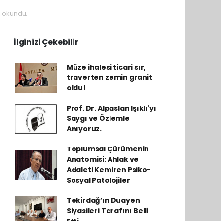
 okundu.
İlginizi Çekebilir
Müze ihalesi ticari sır,
traverten zemin granit
oldu!
Prof. Dr. Alpaslan Işıklı'yı
Saygı ve Özlemle
Anıyoruz.
Toplumsal Çürümenin
Anatomisi: Ahlak ve
Adaleti Kemiren Psiko-
Sosyal Patolojiler
Tekirdağ’ın Duayen
Siyasileri Tarafını Belli