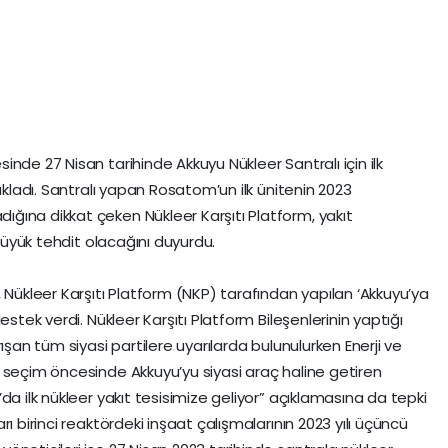
nde 27 Nisan tarihinde Akkuyu Nükleer Santralı için ilk
ıkladı. Santralı yapan Rosatom’un ilk ünitenin 2023
ğına dikkat çeken Nükleer Karşıtı Platform, yakıt
 büyük tehdit olacağını duyurdu.
 Nükleer Karşıtı Platform (NKP) tarafından yapılan ‘Akkuyu’ya
estek verdi. Nükleer Karşıtı Platform Bileşenlerinin yaptığı
ışan tüm siyasi partilere uyarılarda bulunulurken Enerji ve
 seçim öncesinde Akkuyu’yu siyasi araç haline getiren
da ilk nükleer yakıt tesisimize geliyor” açıklamasına da tepki
ı birinci reaktördeki inşaat çalışmalarının 2023 yılı üçüncü