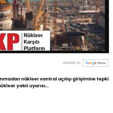
ABONE OL
adan nükleer santral açılışı girişimine tepki
ükleer yakıt uyarısı…