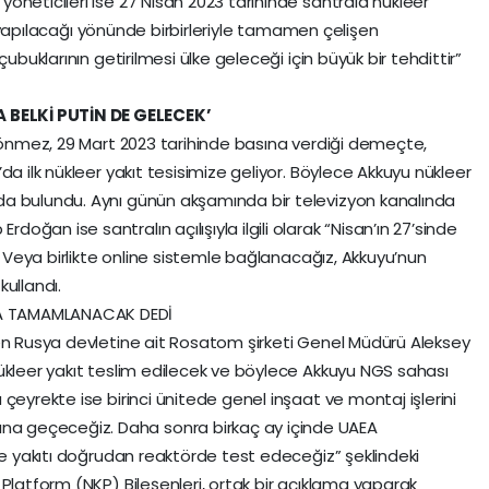
öneticileri ise 27 Nisan 2023 tarihinde santrala nükleer
nın yapılacağı yönünde birbirleriyle tamamen çelişen
ubuklarının getirilmesi ülke geleceği için büyük bir tehdittir”
BELKİ PUTİN DE GELECEK’
 Dönmez, 29 Mart 2023 tarihinde basına verdiği demeçte,
da ilk nükleer yakıt tesisimize geliyor. Böylece Akkuyu nükleer
a bulundu. Aynı günün akşamında bir televizyon kanalında
ğan ise santralın açılışıyla ilgili olarak “Nisan’ın 27’sinde
k. Veya birlikte online sistemle bağlanacağız, Akkuyu’nun
kullandı.
A TAMAMLANACAK DEDİ
den Rusya devletine ait Rosatom şirketi Genel Müdürü Aleksey
ükleer yakıt teslim edilecek ve böylece Akkuyu NGS sahası
çeyrekte ise birinci ünitede genel inşaat ve montaj işlerini
 geçeceğiz. Daha sonra birkaç ay içinde UAEA
 ve yakıtı doğrudan reaktörde test edeceğiz” şeklindeki
Platform (NKP) Bileşenleri, ortak bir açıklama yaparak