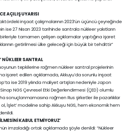
E AÇILIŞ UYARISI
reaktördeki inşaat çalışmalarının 2023’ün üçüncü çeyreğinde
n ise 27 Nisan 2023 tarihinde santrala nükleer yakıtların
irbirleriyle tamamen çelişen açıklamalar yaptığına işaret
arının getirilmesi ülke geleceği için büyük bir tehdittir”
T’ NÜKLEER SANTRAL
muoyunun tepkilerine rağmen nükleer santral projelerinin
na işaret edilen açıklamada, Akkuyu’da sorunlu inşaat
nop’ta ise 2019 yılında maliyet artışları nedeniyle Japon
ve Sinop NGS Çevresel Etki Değerlendirmesi (ÇED) olumlu
aha sonuçlanmamasına rağmen Rus şirketler ile pazarlıklar
ip ol, İşlet’ modeline sahip Akkuyu NGS, hem ekonomik hem
enildi.
İLMESİNİ KABUL ETMİYORUZ’
nün imzaladığı ortak açıklamada şöyle denildi: “Nükleer