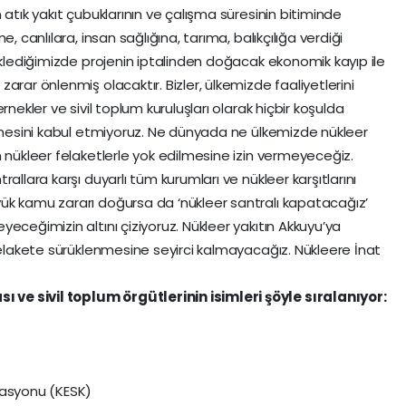
 atık yakıt çubuklarının ve çalışma süresinin bitiminde
, canlılara, insan sağlığına, tarıma, balıkçılığa verdiği
eklediğimizde projenin iptalinden doğacak ekonomik kayıp ile
arar önlenmiş olacaktır. Bizler, ülkemizde faaliyetlerini
rnekler ve sivil toplum kuruluşları olarak hiçbir koşulda
ilmesini kabul etmiyoruz. Ne dünyada ne ülkemizde nükleer
 nükleer felaketlerle yok edilmesine izin vermeyeceğiz.
allara karşı duyarlı tüm kurumları ve nükleer karşıtlarını
ük kamu zararı doğursa da ‘nükleer santralı kapatacağız’
eceğimizin altını çiziyoruz. Nükleer yakıtın Akkuyu’ya
 felakete sürüklenmesine seyirci kalmayacağız. Nükleere İnat
ve sivil toplum örgütlerinin isimleri şöyle sıralanıyor:
rasyonu (KESK)