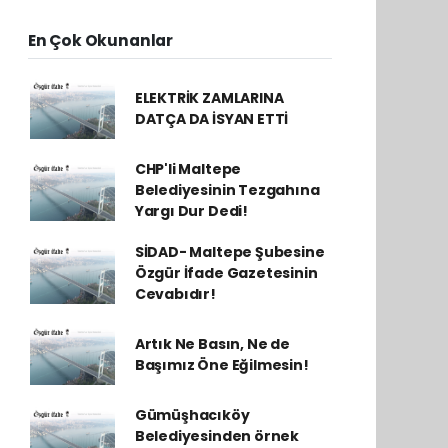
En Çok Okunanlar
ELEKTRİK ZAMLARINA
DATÇA DA İSYAN ETTİ
CHP'li Maltepe
Belediyesinin Tezgahına
Yargı Dur Dedi!
SİDAD- Maltepe Şubesine
Özgür İfade Gazetesinin
Cevabıdır!
Artık Ne Basın, Ne de
Başımız Öne Eğilmesin!
Gümüşhacıköy
Belediyesinden örnek