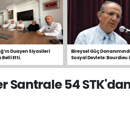
ğ’ın Duayen Siyasileri
Bireysel Güç Donanımın
Belli Etti.
Sosyal Devlete: Bourdieu i
Toplumsal Dengeyi Oku
r Santrale 54 STK'dan