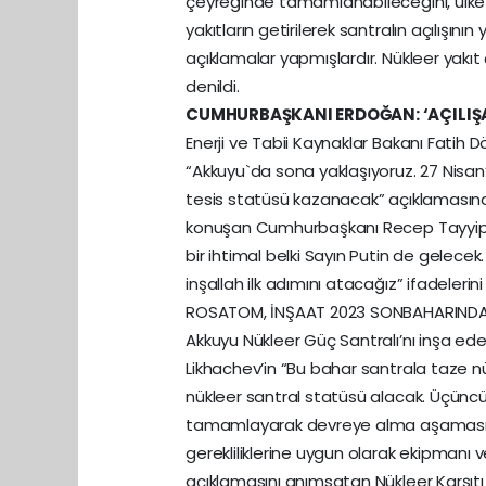
çeyreğinde tamamlanabileceğini, ülke y
yakıtların getirilerek santralın açılışı
açıklamalar yapmışlardır. Nükleer yakıt ç
denildi.
CUMHURBAŞKANI ERDOĞAN: ‘AÇILIŞA 
Enerji ve Tabii Kaynaklar Bakanı Fatih
“Akkuyu`da sona yaklaşıyoruz. 27 Nisan’
tesis statüsü kazanacak” açıklamasınd
konuşan Cumhurbaşkanı Recep Tayyip Erdo
bir ihtimal belki Sayın Putin de gelece
inşallah ilk adımını atacağız” ifadelerini 
ROSATOM, İNŞAAT 2023 SONBAHARIND
Akkuyu Nükleer Güç Santralı’nı inşa e
Likhachev’in “Bu bahar santrala taze n
nükleer santral statüsü alacak. Üçüncü 
tamamlayarak devreye alma aşamasına
gerekliliklerine uygun olarak ekipmanı
açıklamasını anımsatan Nükleer Karşıtı 