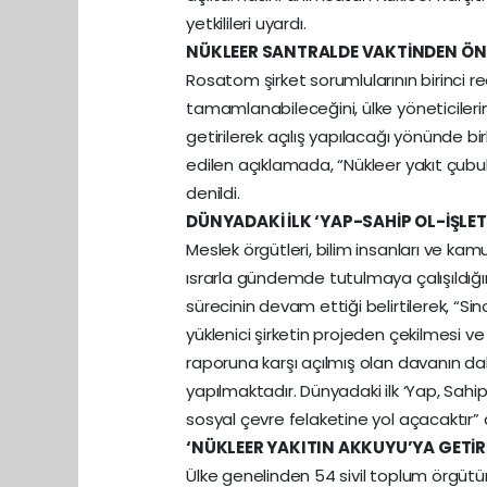
yetkilileri uyardı.
NÜKLEER SANTRALDE VAKTİNDEN ÖNC
Rosatom şirket sorumlularının birinci 
tamamlanabileceğini, ülke yöneticilerini
getirilerek açılış yapılacağı yönünde b
edilen açıklamada, “Nükleer yakıt çubukl
denildi.
DÜNYADAKİ İLK ‘YAP-SAHİP OL-İŞLE
Meslek örgütleri, bilim insanları ve ka
ısrarla gündemde tutulmaya çalışıldığı
sürecinin devam ettiği belirtilerek, “Si
yüklenici şirketin projeden çekilmesi 
raporuna karşı açılmış olan davanın d
yapılmaktadır. Dünyadaki ilk ‘Yap, Sah
sosyal çevre felaketine yol açacaktır” d
‘NÜKLEER YAKITIN AKKUYU’YA GETİR
Ülke genelinden 54 sivil toplum örgütü