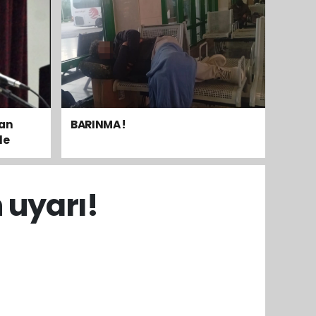
dan
BARINMA !
le
mak
 uyarı!