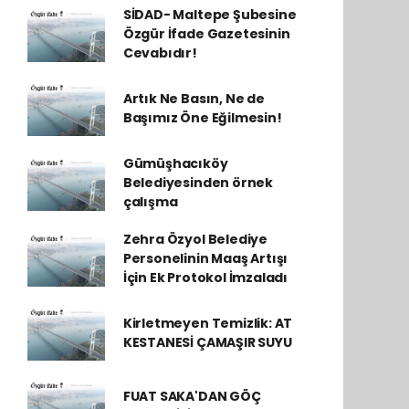
SİDAD- Maltepe Şubesine
Özgür İfade Gazetesinin
Cevabıdır!
Artık Ne Basın, Ne de
Başımız Öne Eğilmesin!
Gümüşhacıköy
Belediyesinden örnek
çalışma
Zehra Özyol Belediye
Personelinin Maaş Artışı
İçin Ek Protokol İmzaladı
Kirletmeyen Temizlik: AT
KESTANESİ ÇAMAŞIR SUYU
FUAT SAKA'DAN GÖÇ