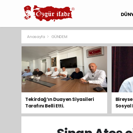
DÜN
Anasayfa
GÜNDEM
Tekirdağ’ın Duayen Siyasileri
Bireys
Tarafını Belli Etti.
Sosyal 
Toplum