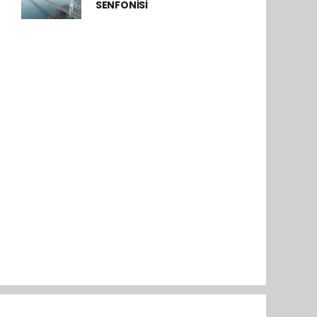
SENFONİSİ