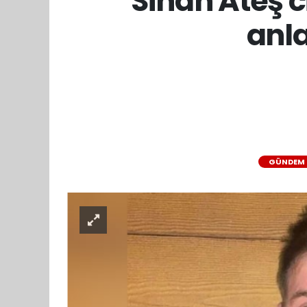
Sinan Ateş c
anla
GÜNDEM