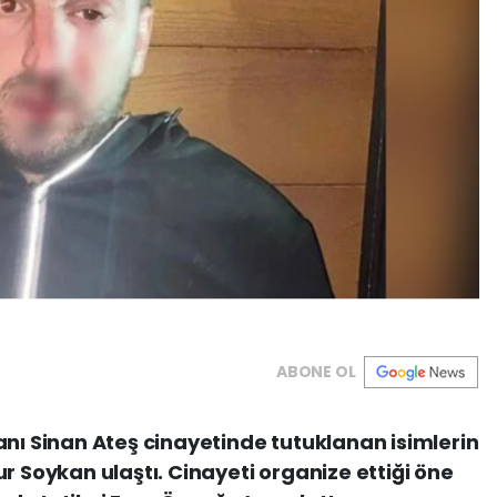
ABONE OL
anı Sinan Ateş cinayetinde tutuklanan isimlerin
r Soykan ulaştı. Cinayeti organize ettiği öne