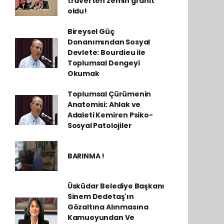
traverten zemin granit
oldu!
Bireysel Güç
Donanımından Sosyal
Devlete: Bourdieu ile
Toplumsal Dengeyi
Okumak
Toplumsal Çürümenin
Anatomisi: Ahlak ve
Adaleti Kemiren Psiko-
Sosyal Patolojiler
BARINMA !
Üsküdar Belediye Başkanı
Sinem Dedetaş'ın
Gözaltına Alınmasına
Kamuoyundan Ve