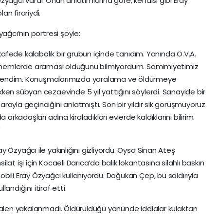
yağcı vardı. Onun anlatımlarına göre; kendisi gibi Eray
n firariydi.
ağcı’nın portresi şöyle:
 kafede kalabalık bir grubun içinde tanıdım. Yanında Ö.V.A.
ğım dönemlerde araması olduğunu bilmiyordum. Samimiyetimiz
rendim. Konuşmalarımızda yaralama ve öldürmeye
ken sübyan cezaevinde 5 yıl yattığını söylerdi. Sanayide bir
ayla geçindiğini anlatmıştı. Son bir yıldır sık görüşmüyoruz.
arkadaşları adına kiraladıkları evlerde kaldıklarını bilirim.
”
 Özyağcı ile yakınlığını gizliyordu. Oysa Sinan Ateş
at işi için Kocaeli Darıca’da balık lokantasına silahlı baskın
bili Eray Özyağcı kullanıyordu. Doğukan Çep, bu saldırıyla
landığını itiraf etti.
halen yakalanmadı. Öldürüldüğü yönünde iddialar kulaktan