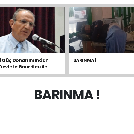
el Güç Donanımından
BARINMA !
Devlete: Bourdieu ile
sal Dengeyi Okumak
BARINMA !