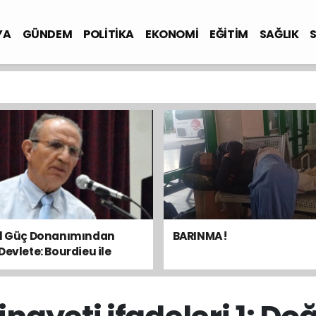
YA
GÜNDEM
POLİTİKA
EKONOMİ
EĞİTİM
SAĞLIK
el Güç Donanımından
BARINMA !
Devlete: Bourdieu ile
sal Dengeyi Okumak