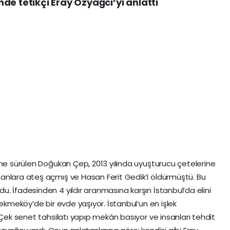
de tetikçi Eray Özyağcı’yı anlattı
öne sürülen Doğukan Çep, 2013 yılında uyuşturucu çetelerine
anlara ateş açmış ve Hasan Ferit Gedik’i öldürmüştü. Bu
. İfadesinden 4 yıldır aranmasına karşın İstanbul’da elini
Çekmeköy’de bir evde yaşıyor. İstanbul’un en işlek
 Çek senet tahsilatı yapıp mekân basıyor ve insanları tehdit