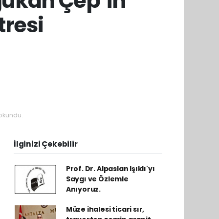
oğukan Çep’in
tresi
okundu.
İlginizi Çekebilir
Prof. Dr. Alpaslan Işıklı'yı
Saygı ve Özlemle
Anıyoruz.
Müze ihalesi ticari sır,