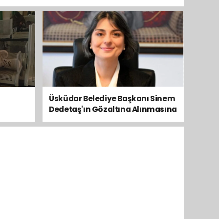
Üsküdar Belediye Başkanı Sinem
Dedetaş'ın Gözaltına Alınmasına
Kamuoyundan Ve Siyasetten
Tepkiler Yükseliyor