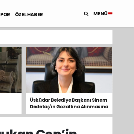
MENÜ
SPOR
ÖZEL HABER
Üsküdar Belediye Başkanı Sinem
Dedetaş'ın Gözaltına Alınmasına
Kamuoyundan Ve Siyasetten
Tepkiler Yükseliyor