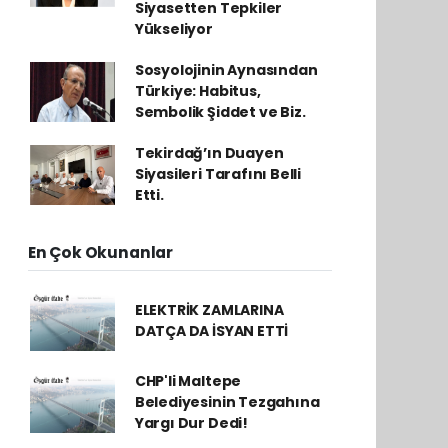
Siyasetten Tepkiler
Yükseliyor
Sosyolojinin Aynasından
Türkiye: Habitus,
Sembolik Şiddet ve Biz.
Tekirdağ’ın Duayen
Siyasileri Tarafını Belli
Etti.
En Çok Okunanlar
ELEKTRİK ZAMLARINA
DATÇA DA İSYAN ETTİ
CHP'li Maltepe
Belediyesinin Tezgahına
Yargı Dur Dedi!