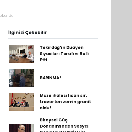
 okundu.
İlginizi Çekebilir
Tekirdağ’ın Duayen
Siyasileri Tarafını Belli
Etti.
BARINMA !
Müze ihalesi ticari sır,
traverten zemin granit
oldu!
Bireysel Güç
Donanımından Sosyal