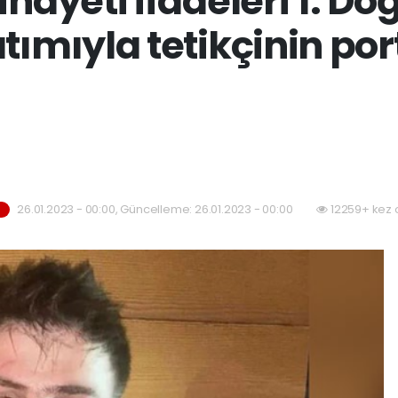
inayeti ifadeleri 1: D
tımıyla tetikçinin por
26.01.2023 - 00:00, Güncelleme: 26.01.2023 - 00:00
12259+ kez 