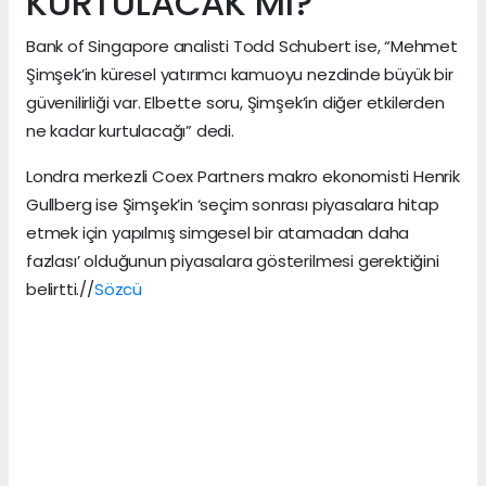
KURTULACAK MI?
Bank of Singapore analisti Todd Schubert ise, “Mehmet
Şimşek’in küresel yatırımcı kamuoyu nezdinde büyük bir
güvenilirliği var. Elbette soru, Şimşek’in diğer etkilerden
ne kadar kurtulacağı” dedi.
Londra merkezli Coex Partners makro ekonomisti Henrik
Gullberg ise Şimşek’in ‘seçim sonrası piyasalara hitap
etmek için yapılmış simgesel bir atamadan daha
fazlası’ olduğunun piyasalara gösterilmesi gerektiğini
belirtti.//
Sözcü