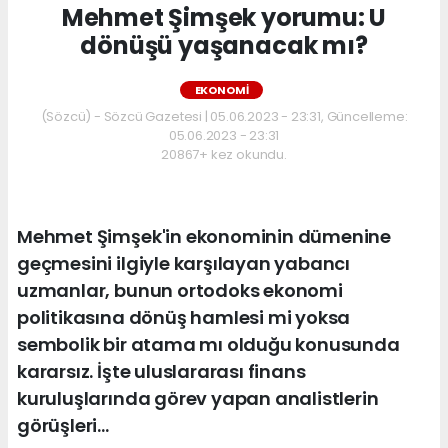
Mehmet Şimşek yorumu: U
dönüşü yaşanacak mı?
EKONOMİ
(Sözcü) - Sözcü Gazetesi | 05.06.2023 - 23:31, Güncelleme:
05.06.2023 - 23:31
20867+ kez okundu.
Mehmet Şimşek'in ekonominin dümenine
geçmesini ilgiyle karşılayan yabancı
uzmanlar, bunun ortodoks ekonomi
politikasına dönüş hamlesi mi yoksa
sembolik bir atama mı olduğu konusunda
kararsız. İşte uluslararası finans
kuruluşlarında görev yapan analistlerin
görüşleri...