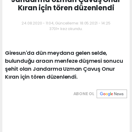
Kıran için tören düzenlendi
24.08.2020 - 11:04, Güncelleme: 18.05.2021 - 14:25
3701+ kez okundu.
Giresun'da dün meydana gelen selde,
bulunduğu aracın menfeze düşmesi sonucu
şehit olan Jandarma Uzman Çavuş Onur
Kıran için tören düzenlendi.
ABONE OL