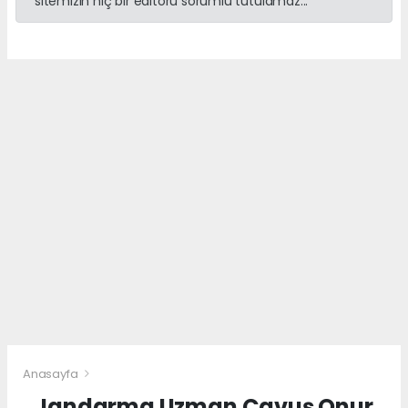
sitemizin hiç bir editörü sorumlu tutulamaz...
Anasayfa
Jandarma Uzman Çavuş Onur