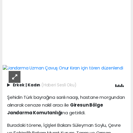
Erkek
|
Kadın
(Haberi Sesli Oku)
Şehidin Türk bayrağına sarılı naaşı, hastane morgundan
alınarak cenaze nakil aracı ile
Giresun Bölge
Jandarma Komutanlığı
na getirildi.
Buradaki törene, İçişleri Bakanı Süleyman Soylu, Çevre
ve Şehircilik Bakanı Murat Kurum, Tarım ve Orman