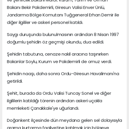
Bakanı Bekir Pakdemirli, Giresun Valisi Enver Ünlü,
Jandarma Bölge Komutanı Tuğgeneral Erhan Demir ile
diğer ilgililer ve askeri personel katıldı.
Saygı duruşunda bulunulmasının ardından 8 Nisan 1997
doğumlu şehidin öz geçmişi okundu, dua edildi.
Şehidin tabutuna, cenaze nakil aracına taşınırken
Bakanlar Soylu, Kurum ve Pakdemirli de omuz verdi.
Şehidin naaşı, daha sonra Ordu-Giresun Havalimanı'na
getirildi.
Şehit, burada da Ordu Valisi Tuncay Sonel ve diğer
ilgililerin katıldığı törenin ardından askeri uçakla
memleketi Çanakkale'ye uğurlandı.
Doğankent ilçesinde dün meydana gelen sel dolayısıyla
arama kurtarma faaliyetine katılmak için bölgeye