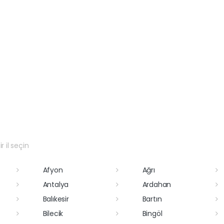
r il seçin
Afyon
Ağrı
Antalya
Ardahan
Balıkesir
Bartın
Bilecik
Bingöl