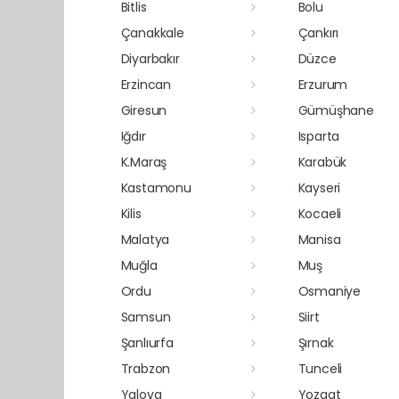
Bitlis
Bolu
Çanakkale
Çankırı
Diyarbakır
Düzce
Erzincan
Erzurum
Giresun
Gümüşhane
Iğdır
Isparta
K.Maraş
Karabük
Kastamonu
Kayseri
Kilis
Kocaeli
Malatya
Manisa
Muğla
Muş
Ordu
Osmaniye
Samsun
Siirt
Şanlıurfa
Şırnak
Trabzon
Tunceli
Yalova
Yozgat