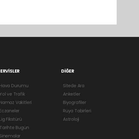
ERVİSLER
DİĞER
Hava Durumu
Sitede Ara
Yol ve Trafik
Anketler
Namaz Vakitleri
Biyografiler
Eczaneler
Rüya Tabirleri
Lig Fikstürü
Astroloji
Tarihte Bugün
Sinemalar