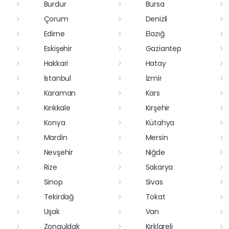
Burdur
Bursa
Çorum
Denizli
Edirne
Elazığ
Eskişehir
Gaziantep
Hakkari
Hatay
İstanbul
İzmir
Karaman
Kars
Kırıkkale
Kırşehir
Konya
Kütahya
Mardin
Mersin
Nevşehir
Niğde
Rize
Sakarya
Sinop
Sivas
Tekirdağ
Tokat
Uşak
Van
Zonguldak
Kırklareli