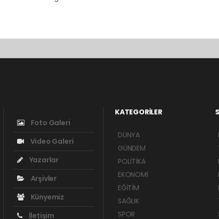
KATEGORİLER
S
Foto Galeri
DÜNYA
Video Galeri
GÜNDEM
Yazarlar
POLİTİKA
EKONOMİ
Arşivler
EĞİTİM
Künyemiz
SAĞLIK
SPOR
İletişim