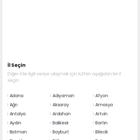
İl Seçin
Diğer il ile ilgili veriye ulaşmak için lütfen aşağıdan bir il
seçin
Adana
Adıyaman
Afyon
Ağrı
Aksaray
Amasya
Antalya
Ardahan
Artvin
Aydın
Balıkesir
Bartın
Batman
Bayburt
Bilecik