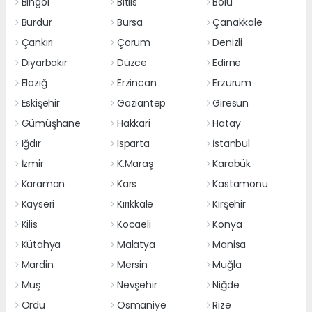
Bingöl
Bitlis
Bolu
Burdur
Bursa
Çanakkale
Çankırı
Çorum
Denizli
Diyarbakır
Düzce
Edirne
Elazığ
Erzincan
Erzurum
Eskişehir
Gaziantep
Giresun
Gümüşhane
Hakkari
Hatay
Iğdır
Isparta
İstanbul
İzmir
K.Maraş
Karabük
Karaman
Kars
Kastamonu
Kayseri
Kırıkkale
Kırşehir
Kilis
Kocaeli
Konya
Kütahya
Malatya
Manisa
Mardin
Mersin
Muğla
Muş
Nevşehir
Niğde
Ordu
Osmaniye
Rize